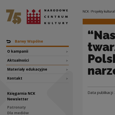
“Nasza Polska – j
Narodowe Centrum Kultury
Nawigacja
NCK
Projekty kultural
“Nas
Nawigacja
Powrót do: Projekty
Barwy Wspólne
twar
O kampanii
>
Pols
Aktualności
>
narz
Materiały edukacyjne
>
Kontakt
>
Data publikacji:
Księgarnia NCK
Newsletter
Patronaty
Dla mediów