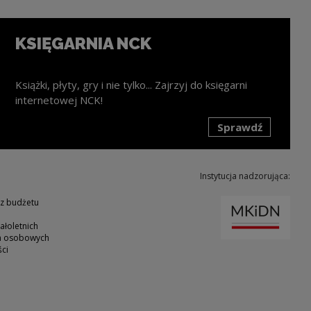
KSIĘGARNIA NCK
Książki, płyty, gry i nie tylko... Zajrzyj do księgarni
internetowej NCK!
Sprawdź
k zostanie otwarty w nowym oknie
Instytucja nadzorująca:
Uwaga
 z budżetu
ałoletnich
ch osobowych
ci