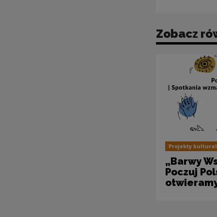
Zobacz ró
Projekty kultura
„Barwy Ws
Poczuj Pol
otwieramy