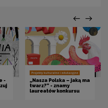
Poprzedni slajd
Następny sl
Projekty kulturalne i edukacyjne
 -
„Nasza Polska – jaką ma
zuj
twarz?” - znamy
laureatów konkursu