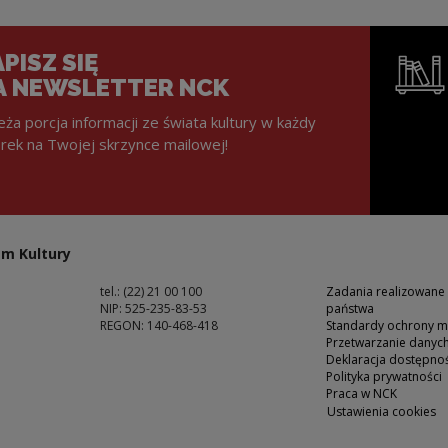
PISZ SIĘ
A NEWSLETTER NCK
eża porcja informacji ze świata kultury w każdy
rek na Twojej skrzynce mailowej!
Uwaga, lin
m Kultury
tel.: (22) 21 00 100
Zadania realizowane
NIP: 525-235-83-53
państwa
REGON: 140-468-418
Standardy ochrony m
Przetwarzanie dany
ść
Deklaracja dostępnoś
Polityka prywatności
Praca w NCK
Ustawienia cookies