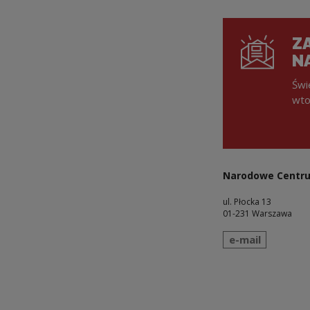
ZA
N
Świ
wto
Narodowe Centru
ul. Płocka 13
01-231 Warszawa
wyślij wiadomo
e-mail