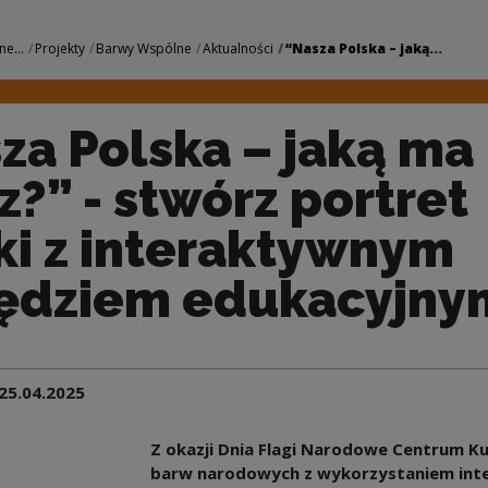
aką ma twarz?” - st
ne...
Projekty
Barwy Wspólne
Aktualności
“Nasza Polska – jaką...
za Polska – jaką ma
z?” - stwórz portret
ki z interaktywnym
ędziem edukacyjny
25.04.2025
Z okazji Dnia Flagi Narodowe Centrum K
barw narodowych z wykorzystaniem inte