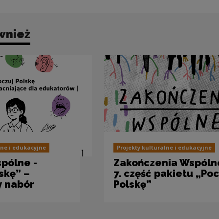
wnież
lne i edukacyjne
Projekty kulturalne i edukacyjne
pólne -
Zakończenia Wspólne
skę” –
7. część pakietu „Poc
 nabór
Polskę”