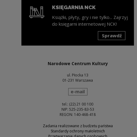
KSIĘGARNIA NCK
Książki, płyty, gry i nie tylko... Zajrzyj
do księgarni internetowej NCK!
Sprawdź
Uwaga, link zostanie otwarty w nowym oknie
Narodowe Centrum Kultury
ul. Płocka 13
01-231 Warszawa
wyślij wiadomość
e-mail
tel.: (22) 21 00 100
NIP: 525-235-83-53
REGON: 140-468-418
Zadania realizowane z budżetu państwa
Standardy ochrony małoletnich
Przetwarzanie danych osobowych