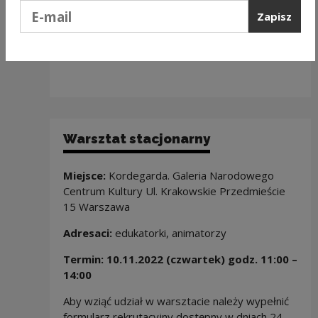
formularz zgłoszeniowy. Obowiązuje kolejność
Podaj e-mail
Zapisz
zgłoszeń.
Liczba miejsc:
25
Warsztat stacjonarny
Miejsce:
Kordegarda. Galeria Narodowego
Centrum Kultury Ul. Krakowskie Przedmieście
15 Warszawa
Adresaci:
edukatorki, animatorzy
Termin: 10.11.2022 (czwartek) godz. 11:00 –
14:00
Aby wziąć udział w warsztacie należy wypełnić
formularz rekrutacyjny dostępny w dniach 24-