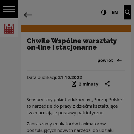
na całej stro
Chwile Wspólne warsztaty on-line i st
Ustawienia i wyszukiw
Wysoki kontra
CHANG
Roz
EN
Nawigacja
powrót
Włącz nawigację
Narodowe Centrum Kultury
Chwile Wspólne warsztaty
on-line i stacjonarne
Powrót do:Aktua
powrót
Data publikacji:
21.10.2022
Średni czas czytania
podziel się
druk
2 minuty
Sensoryczny pakiet edukacyjny „Poczuj Polskę”
to narzędzie do pracy z dziećmi kształtujące
i wzmacniające postawy patriotyczne.
Zapraszamy edukatorów i animatorów
poszukujących nowych narzędzi do udziału