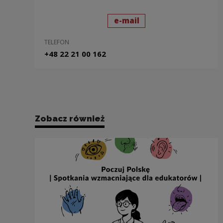
wyślij wiadomość
do: Natalia Gołubows
e-mail
TELEFON
+48 22 21 00 162
Zobacz również