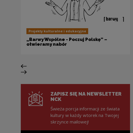
Projekty kulturalne i edukacyjne
„Barwy Wspólne - Poczuj Polskę” –
otwieramy nabór
Poprzedni slajd
Następny slajd
ZAPISZ SIĘ NA NEWSLETTER
NCK
Świeża porcja informacji ze świata
kultury w każdy wtorek na Twojej
skrzynce mailowej!