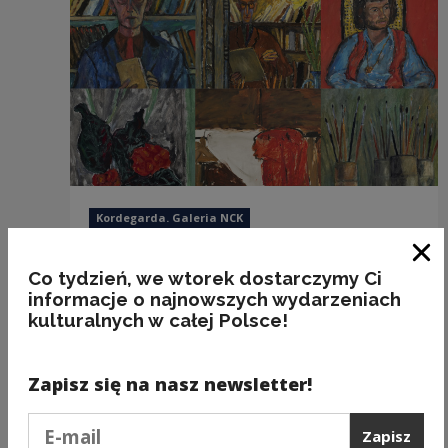
Kordegarda. Galeria NCK
Józef Czapski. Dzieła z kolekcji
prywatnych
Zam
Co tydzień, we wtorek dostarczymy Ci
28.04—05.06.
2022
WAW
informacje o najnowszych wydarzeniach
kulturalnych w całej Polsce!
Zapisz się na nasz newsletter!
Podaj e-mail
Zapisz