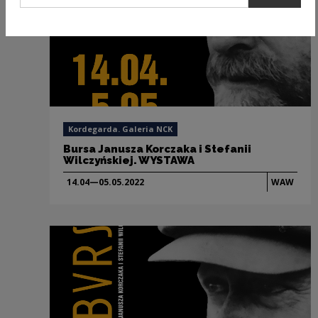
Kordegarda. Galeria NCK
Bursa Janusza Korczaka i Stefanii
Wilczyńskiej. WYSTAWA
14.04—05.05.
2022
WAW