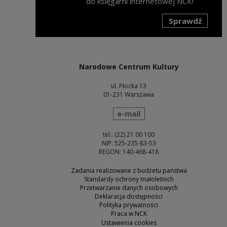
do księgarni internetowej NCK!
Sprawdź
Uwaga, link zostanie otwarty w nowym oknie
Narodowe Centrum Kultury
ul. Płocka 13
01-231 Warszawa
wyślij wiadomość
e-mail
tel.: (22) 21 00 100
NIP: 525-235-83-53
REGON: 140-468-418
Zadania realizowane z budżetu państwa
Standardy ochrony małoletnich
Przetwarzanie danych osobowych
Deklaracja dostępności
Polityka prywatności
Praca w NCK
Ustawienia cookies