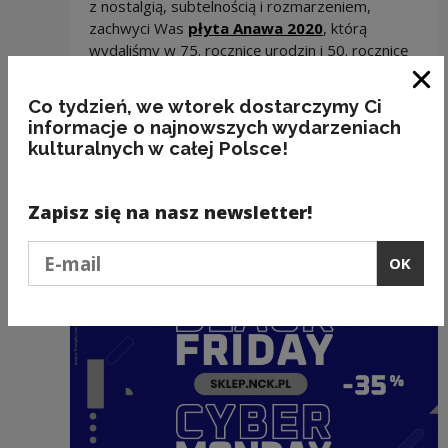
z nostalgią, subtelnością i rozmarzeniem,
Note, the link w
zachwyci Was
płyta Anawa 2020
, którą
wydaliśmy w 75. rocznicę urodzin i 50. rocznicę
debiutu
Marka Grechuty
! Nowe aranżacje jego
kultowych utworów nagrali m.in.
Katarzyna
Clo
Co tydzień, we wtorek dostarczymy Ci
Nosowska
,
Krzysztof Zalewski
,
informacje o najnowszych wydarzeniach
Spięty, Kasai
i
zespół Voo Voo
.
kulturalnych w całej Polsce!
Zapisz się na nasz newsletter!
Recommended
Podaj e-mail
OK