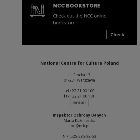
NCC BOOKSTORE
Check out the NCC online
bookstore!
Check
Note, the link will open in a new window
National Centre for Culture Poland
ul. Płocka 13
01-231 Warszawa
tel : 22 21 00 100
fax : 22 21 00 101
send
email
Inspektor Ochrony Danych
Marta Kaźmierska
iod@nck.pl
NIP: 525-235-83-53