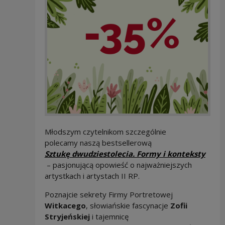
Młodszym czytelnikom szczególnie
polecamy naszą bestsellerową
Sztukę dwudziestolecia. Formy i konteksty
Note, the link will open in a new window
– pasjonującą opowieść o najważniejszych
artystkach i artystach II RP.
Poznajcie sekrety Firmy Portretowej
Witkacego
, słowiańskie fascynacje
Zofii
Stryjeńskiej
i tajemnicę