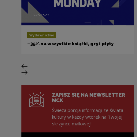
Wydawnictwo
–35% na wszystkie książki, gry i płyty
Previous slide
Next slide
ZAPISZ SIĘ NA NEWSLETTER
NCK
Świeża porcja informacji ze świata
kultury w każdy wtorek na Twojej
skrzynce mailowej!