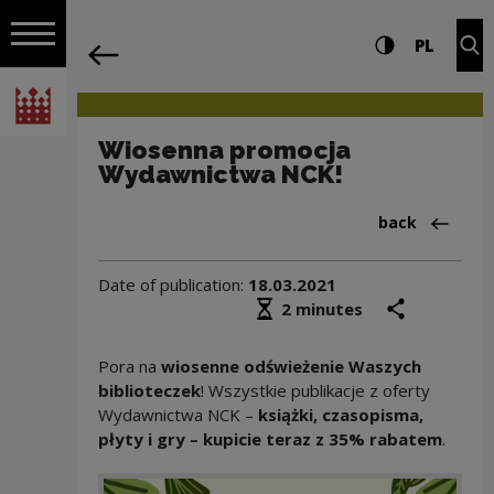
on the entire
Wiosenna promocja Wydawnictwa NCK!
Settings and search
High contrast
CHANG
Exp
PL
Navigation
back
Open navigation
National Centre for Culture Poland
Wiosenna promocja
Wydawnictwa NCK!
Back to:Arch
back
Date of publication:
18.03.2021
Średni czas czytania
share
prin
2 minutes
Pora na
wiosenne odświeżenie Waszych
biblioteczek
! Wszystkie publikacje z oferty
Wydawnictwa NCK –
książki, czasopisma,
płyty i gry – kupicie teraz z 35% rabatem
.