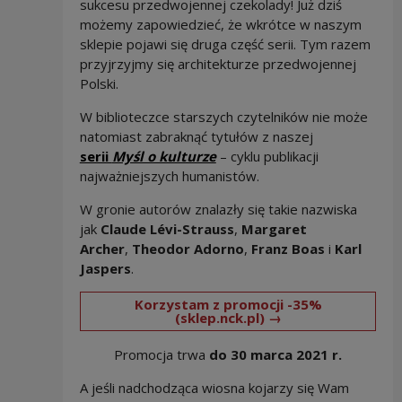
sukcesu przedwojennej czekolady! Już dziś
możemy zapowiedzieć, że wkrótce w naszym
sklepie pojawi się druga część serii. Tym razem
przyjrzyjmy się architekturze przedwojennej
Polski.
W biblioteczce starszych czytelników nie może
natomiast zabraknąć tytułów z naszej
Note, the link will open in
serii
Myśl o kulturze
– cyklu publikacji
najważniejszych humanistów.
W gronie autorów znalazły się takie nazwiska
jak
Claude Lévi-Strauss
,
Margaret
Archer
,
Theodor Adorno
,
Franz Boas
i
Karl
Jaspers
.
Korzystam z promocji -35%
Note, the link wi
(sklep.nck.pl) →
Promocja trwa
do 30 marca 2021 r.
A jeśli nadchodząca wiosna kojarzy się Wam