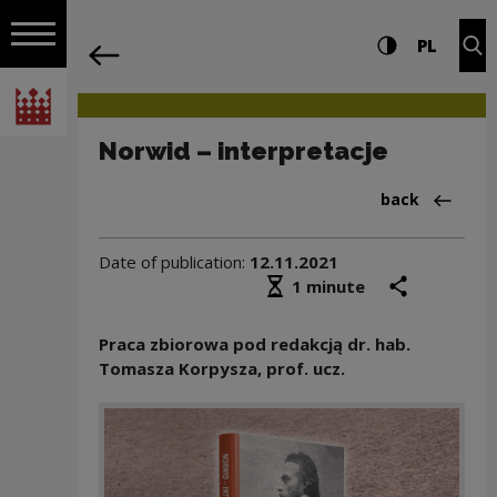
on the entire
Norwid – interpretacje | Narodowe Cen
Settings and search
High contrast
CHANG
Exp
PL
Navigation
back
Open navigation
National Centre for Culture Poland
Norwid – interpretacje
Back to:Arch
back
Date of publication:
12.11.2021
Średni czas czytania
share
prin
1 minute
Praca zbiorowa pod redakcją dr. hab.
Tomasza Korpysza, prof. ucz.