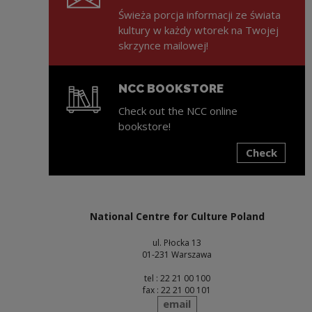
Świeża porcja informacji ze świata
kultury w każdy wtorek na Twojej
skrzynce mailowej!
NCC BOOKSTORE
Check out the NCC online
bookstore!
Check
Note, the link will open in a new window
National Centre for Culture Poland
ul. Płocka 13
01-231 Warszawa
tel : 22 21 00 100
fax : 22 21 00 101
send
email