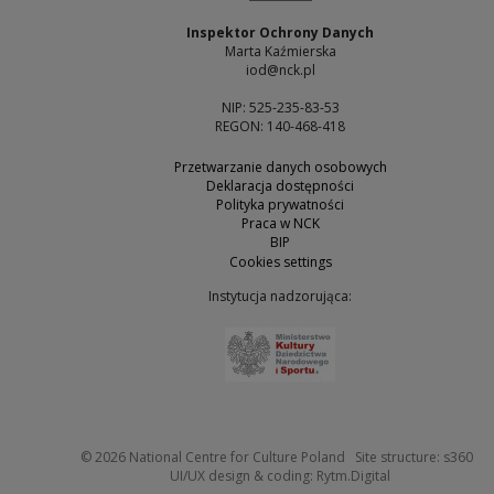
Inspektor Ochrony Danych
Marta Kaźmierska
iod@nck.pl
NIP: 525-235-83-53
REGON: 140-468-418
Przetwarzanie danych osobowych
Deklaracja dostępności
Polityka prywatności
Praca w NCK
BIP
Cookies settings
Instytucja nadzorująca:
Note, the link will open 
Not
© 2026
National Centre for Culture Poland
Site structure:
s360
Note, the link w
UI/UX design & coding:
Rytm.Digital