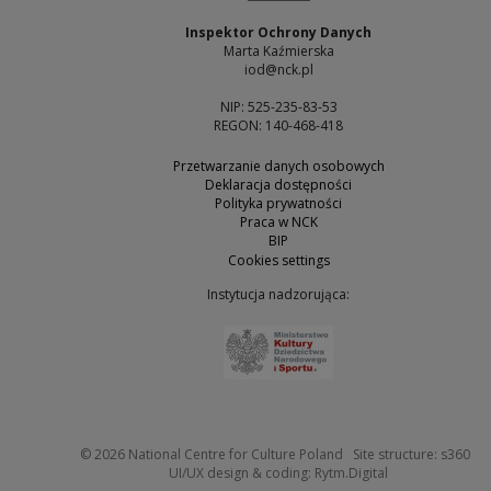
Inspektor Ochrony Danych
Marta Kaźmierska
iod@nck.pl
NIP: 525-235-83-53
REGON: 140-468-418
Przetwarzanie danych osobowych
Deklaracja dostępności
Polityka prywatności
Praca w NCK
BIP
Cookies settings
Instytucja nadzorująca:
Note, the link will open 
Not
© 2026
National Centre for Culture Poland
Site structure:
s360
Note, the link w
UI/UX design & coding:
Rytm.Digital