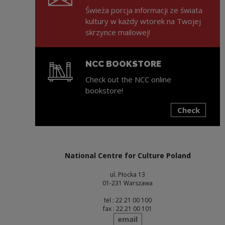
Świeża porcja informacji ze świata
kultury w każdy wtorek na Twojej
skrzynce mailowej!
NCC BOOKSTORE
Check out the NCC online
bookstore!
Check
Note, the link will open in a new window
National Centre for Culture Poland
ul. Płocka 13
01-231 Warszawa
tel : 22 21 00 100
fax : 22 21 00 101
send
email