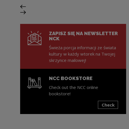
Previous slide
Next slide
ZAPISZ SIĘ NA NEWSLETTER
NCK
Świeża porcja informacji ze świata
kultury w każdy wtorek na Twojej
skrzynce mailowej!
NCC BOOKSTORE
Check out the NCC online
bookstore!
Check
Note, the link will open in a new window