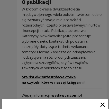
O publikacji
W krótkim okresie dwudziestolecia
międzywojennego wielu polskim twórcom udało
się zaznaczyć swoje miejsce wśród
różnorodnych, często przeciwstawnych nurtów
i koncepcji sztuki. Publikacja autorstwa
Katarzyny Nowakowskiej-Sito prezentuje
wybrane dzieła, kontekst ich powstania,
szczegóły dotyczące techniki wykonania,
tematyki i formy. Zaprasza do odnajdywania
i odczytywania różnorodnych znaczeń,
zgłębiania szczegółów, stylów i wątków
zawartych w obiektach z tego czasu.
Sztuka dwudziestolecia
czeka
Note, the lin
na czytelników w naszej księgarni!
Note, the link 
Więcej informacji:
wydawca.com.pl