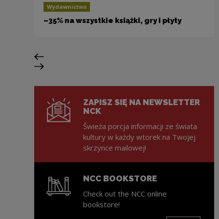
Wydawnictwo
–35% na wszystkie książki, gry i płyty
Previous slide
Next slide
ZAPISZ SIĘ NA NEWSLETTER
NCK
Świeża porcja informacji ze świata
kultury w każdy wtorek na Twojej
skrzynce mailowej!
NCC BOOKSTORE
Check out the NCC online
bookstore!