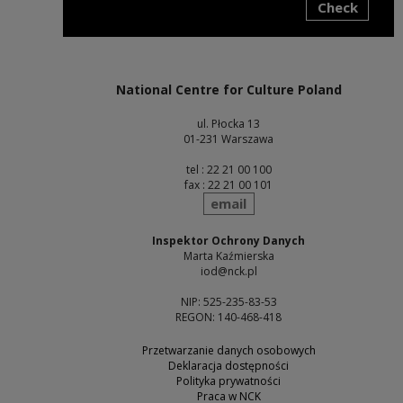
Check
Note, the link will open in a new window
National Centre for Culture Poland
ul. Płocka 13
01-231 Warszawa
tel : 22 21 00 100
fax : 22 21 00 101
send
email
Inspektor Ochrony Danych
Marta Kaźmierska
iod@nck.pl
NIP: 525-235-83-53
REGON: 140-468-418
Przetwarzanie danych osobowych
Deklaracja dostępności
Polityka prywatności
Praca w NCK