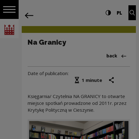
on the entire
Na Granicy | Narodowe Centrum Kultur
Settings and search
High contrast
CHANG
Exp
PL
Navigation
back
Open navigation
National Centre for Culture Poland
Na Granicy
Back to:Arch
back
Date of publication:
Średni czas czytania
share
prin
1 minute
Księgarnia/ Czytelnia NA GRANICY to otwarte
miejsce spotkań prowadzone od 2011r. przez
Krytykę Polityczną w Cieszynie.