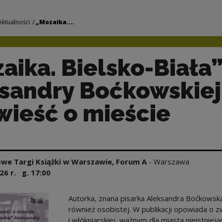
-Biała” Aleksandry 
Aktualności
„Mozaika....
aika. Bielsko-Biała
sandry Boćkowskiej
ieść o mieście
we Targi Książki w Warszawie, Forum A
-
Warszawa
26
r. g.
17:00
Autorka, znana pisarka Aleksandra Boćkowska,
również osobistej. W publikacji opowiada o zw
i włókniarskiej, ważnym dla miasta nieistniej