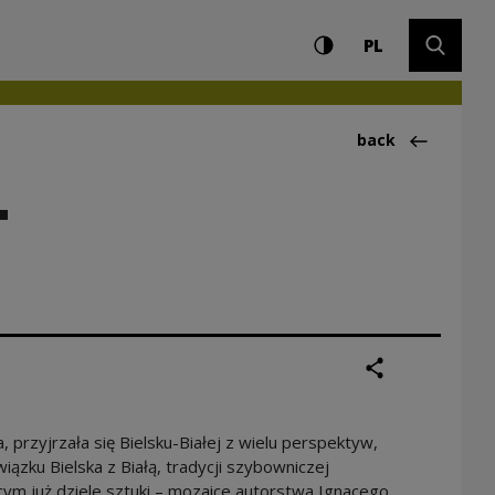
Settings and search
High contrast
CHANGE LAN
Expand 
Boćkowskiej. Opowie
PL
”
Back to:Aktualno
back
.
share
print
 przyjrzała się Bielsku-Białej z wielu perspektyw,
iązku Bielska z Białą, tradycji szybowniczej
ącym już dziele sztuki – mozaice autorstwa Ignacego