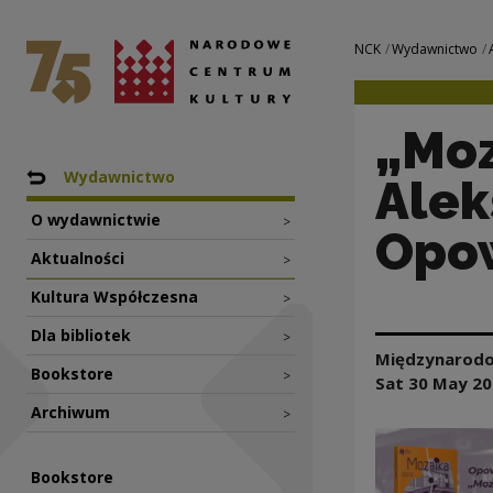
„Mozaika. Bielsko
National Centre for Culture Poland
Navigation
NCK
Wydawnictwo
„Moz
Nawigacja
Back to: NCK
Wydawnictwo
Alek
O wydawnictwie
>
Opow
Aktualności
>
Kultura Współczesna
>
Dla bibliotek
>
Międzynarodo
Bookstore
>
Sat 30 May
20
Archiwum
>
Bookstore