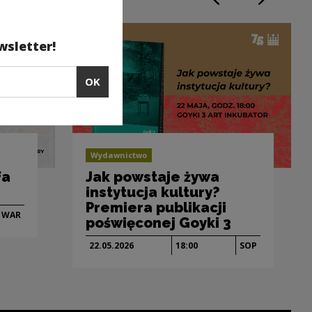
Previous slide
Next slide
wsletter!
OK
Wydawnictwo
fa
Jak powstaje żywa
instytucja kultury?
Premiera publikacji
WAR
poświęconej Goyki 3
22.05.
2026
18:00
SOP