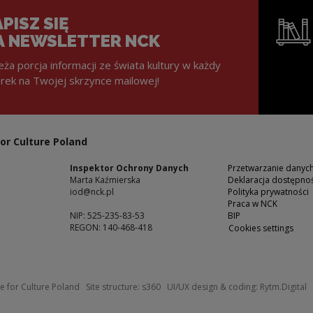
PISZ SIĘ
A NEWSLETTER NCK
eża porcja informacji ze świata kultury w każdy
rek na Twojej skrzynce mailowej!
Note, the l
or Culture Poland
Inspektor Ochrony Danych
Przetwarzanie dany
Marta Kaźmierska
Deklaracja dostępnoś
iod@nck.pl
Polityka prywatności
Praca w NCK
NIP: 525-235-83-53
BIP
REGON: 140-468-418
Cookies settings
ow
Note, the link will open in a new windo
N
e for Culture Poland
Site structure:
s360
UI/UX design & coding:
Rytm.Digital