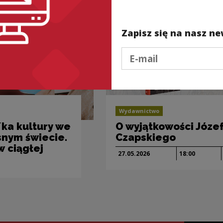
Zapisz się na nasz ne
Podaj e-mail
Wydawnictwo
ka kultury we
O wyjątkowości Józe
nym świecie.
Czapskiego
w ciągłej
27.05.
2026
18:00