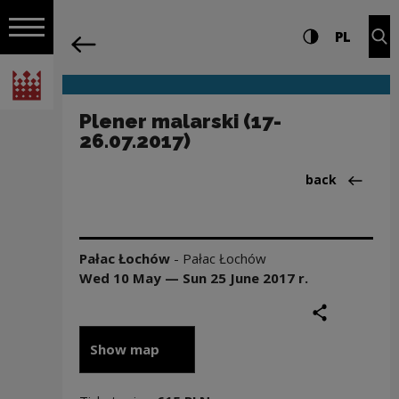
on the entire
Plener malarski (17-26.07.2017) | Naro
Settings and search
High contrast
CHANG
Exp
PL
Navigation
back
Open navigation
National Centre for Culture Poland
Plener malarski (17-
26.07.2017)
Back to:Aktua
back
Pałac Łochów
-
Pałac Łochów
Wed 10 May — Sun 25 June
2017
r.
share
print
Show map