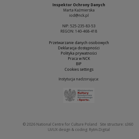
Inspektor Ochrony Danych
Marta Kaźmierska
iod@nck.pl
NIP: 525-235-83-53
REGON: 140-468-418
Przetwarzanie danych osobowych
Deklaracja dostępności
Polityka prywatności
Praca w NCK
BIP
Cookies settings
Instytucja nadzorująca:
Note, the link will open 
Not
© 2026
National Centre for Culture Poland
Site structure:
s360
Note, the link w
UI/UX design & coding:
Rytm.Digital