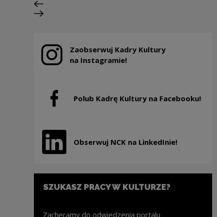
Previous slide
Next slide
Zaobserwuj Kadry Kultury
Note, the link will open in a new window
na Instagramie!
Polub Kadrę Kultury na Facebooku!
Note, the link will open in a new window
Obserwuj NCK na LinkedInie!
Note, the link will open in a new window
SZUKASZ PRACY W KULTURZE?
Zachęcamy do odwiedzenia portalu