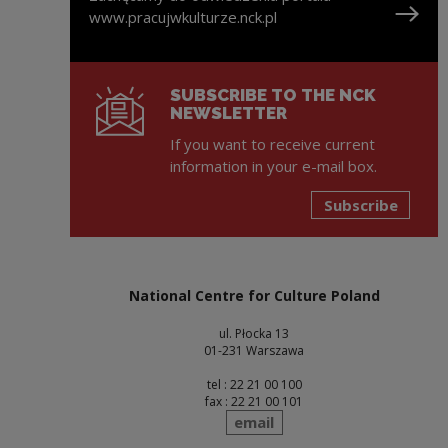
www.pracujwkulturze.nck.pl
Note, the link will open in a new window
SUBSCRIBE TO THE NCK
NEWSLETTER
If you want to receive current
information in your e-mail box.
Subscribe
National Centre for Culture Poland
ul. Płocka 13
01-231 Warszawa
tel : 22 21 00 100
fax : 22 21 00 101
send
email