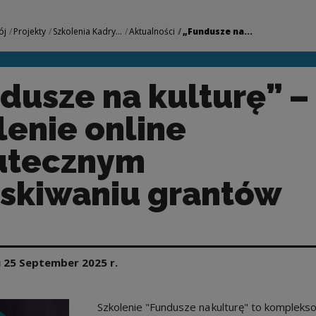
urę” – szkolenie on
ój
Projekty
Szkolenia Kadry...
Aktualności
„Fundusze na...
dusze na kulturę” –
lenie online
utecznym
skiwaniu grantów
 25 September
2025
r.
Szkolenie "Fundusze na kulturę" to kompleks