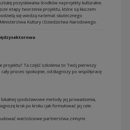
ztukę pozyskiwania środków na projekty kulturalne.
sze etapy tworzenia projektu, które są kluczem
 podzielą się wiedzą na temat skutecznego
Ministerstwa Kultury i Dziedzictwa Narodowego.
 międzysektorowa
e projektu? Ta część szkolenia to Twój pierwszy
z cały proces spokojnie, od diagnozy po współpracę
 lokalnej i podstawowe metody jej prowadzenia,
agnozę krok po kroku i jak formułować jej cele
ę budować wartościowe partnerstwa z innymi