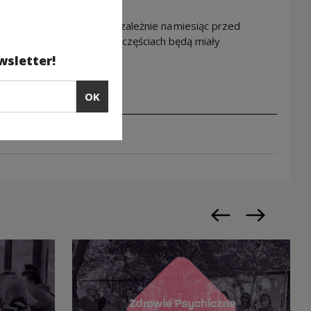
szkolenia rozpoczną się niezależnie na miesiąc przed
ziału w dwóch kolejnych częściach będą miały
wsletter!
OK
Previous slide
Next slide