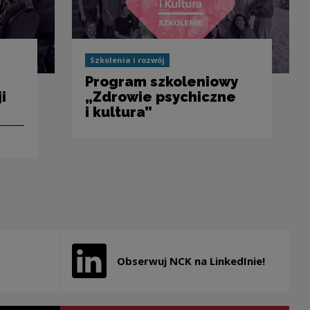
Szkolenia i rozwój
Program szkoleniowy
i
„Zdrowie psychiczne
i kultura”
Obserwuj NCK na LinkedInie!
new window
Note, the link will open in a new window