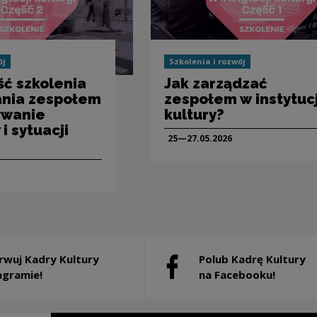
ój
Szkolenia i rozwój
ść szkolenia
Jak zarządzać
ania zespołem
zespołem w instytucj
ywanie
kultury?
i sytuacji
25—27.05.
2026
rwuj Kadry Kultury
Polub Kadrę Kultury
 will open in a new window
Note, the link will open in a 
agramie!
na Facebooku!