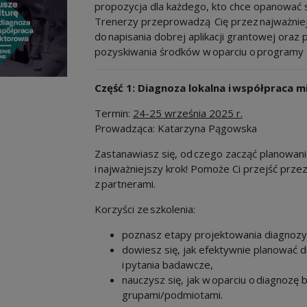
propozycja dla każdego, kto chce opanować s
Trenerzy przeprowadzą Cię przez najważniej
do napisania dobrej aplikacji grantowej oraz
pozyskiwania środków w oparciu o programy 
Część 1: Diagnoza lokalna i współpraca
Termin:
24-25 września 2025 r.
Prowadząca: Katarzyna Pągowska
Zastanawiasz się, od czego zacząć planowani
i najważniejszy krok! Pomoże Ci przejść prze
z partnerami.
Korzyści ze szkolenia:
poznasz etapy projektowania diagnozy
dowiesz się, jak efektywnie planować di
i pytania badawcze,
nauczysz się, jak w oparciu o diagnoz
grupami/podmiotami.