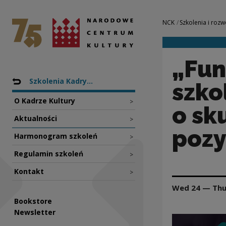
„Fundusze na kult
National Centre for Culture Poland
Navigation
NCK
Szkolenia i rozw
„Fun
Nawigacja
Back to: Projekty
Szkolenia Kadry...
szko
O Kadrze Kultury
>
o sk
Aktualności
>
pozy
Harmonogram szkoleń
>
Regulamin szkoleń
>
Kontakt
>
Wed 24 — Thu
Bookstore
Newsletter