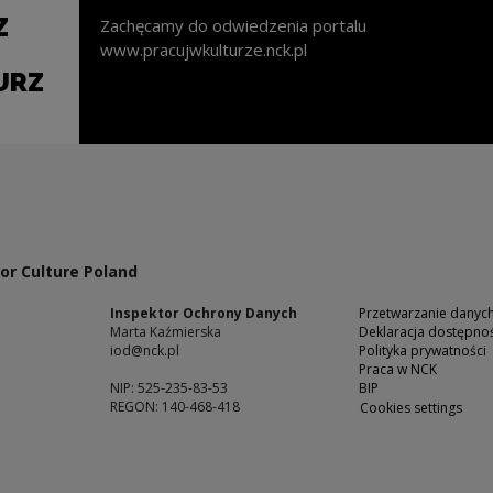
Z
Zachęcamy do odwiedzenia portalu
www.pracujwkulturze.nck.pl
URZ
l open in a new window
or Culture Poland
Inspektor Ochrony Danych
Przetwarzanie dany
Marta Kaźmierska
Deklaracja dostępnoś
iod@nck.pl
Polityka prywatności
Praca w NCK
NIP: 525-235-83-53
BIP
REGON: 140-468-418
Cookies settings
ow