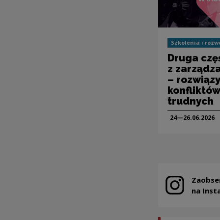
Szkolenia i rozw
Druga czę
z zarządz
– rozwiąz
konfliktów 
trudnych
24—26.06.
2026
Zaobse
Note, the link
na Inst