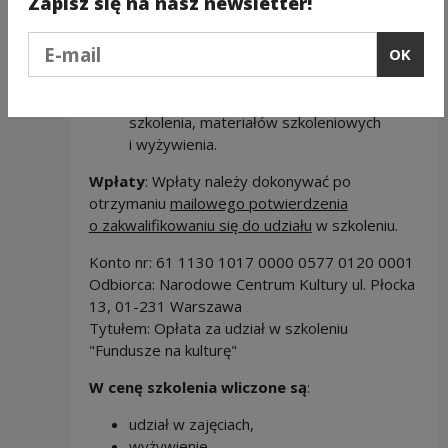
Zapisz się na nasz newsletter!
450.00 PLN + 23% VAT (brutto: 553.50 zł)
Podaj e-mail
OK
- cena szkolenia dla osób, które nie
korzystają z zakwaterowania w ośrodku
szkoleniowym. Cena obejmuje koszt:
szkolenia, materiałów szkoleniowych
i wyżywienia.
Wpłaty
: Wpłaty należy dokonywać po
otrzymaniu
mailowego potwierdzenia
o zakwalifikowaniu się do udziału
w szkoleniu.
Konto nr: 61 1130 1017 0000 0577 0120 0001
Odbiorca: Narodowe Centrum Kultury ul. Płocka
13, 01-231 Warszawa
Tytułem: Opłata za udział w szkoleniu
"Fundusze na kulturę"
W cenę szkolenia wliczone są
:
udział w zajęciach,
wyżywienie,