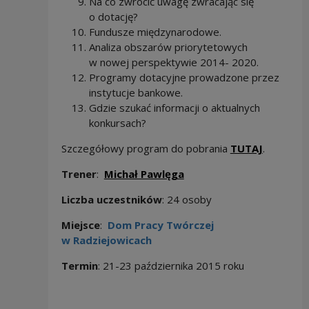
Na co zwrócić uwagę zwracając się
o dotację?
Fundusze międzynarodowe.
Analiza obszarów priorytetowych
w nowej perspektywie 2014- 2020.
Programy dotacyjne prowadzone przez
instytucje bankowe.
Gdzie szukać informacji o aktualnych
konkursach?
Szczegółowy program do pobrania
TUTAJ
.
Trener
:
Michał Pawlęga
Liczba uczestników
: 24 osoby
Miejsce
:
Dom Pracy Twórczej
w Radziejowicach
Termin
: 21-23 października 2015 roku