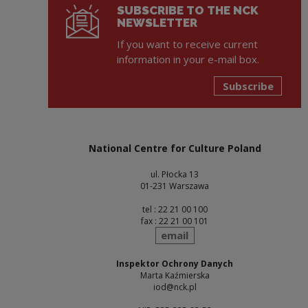
SUBSCRIBE TO THE NCK
NEWSLETTER
If you want to receive current
information in your e-mail box.
Subscribe
National Centre for Culture Poland
ul. Płocka 13
01-231 Warszawa
tel : 22 21 00 100
fax : 22 21 00 101
send
email
Inspektor Ochrony Danych
Marta Kaźmierska
iod@nck.pl