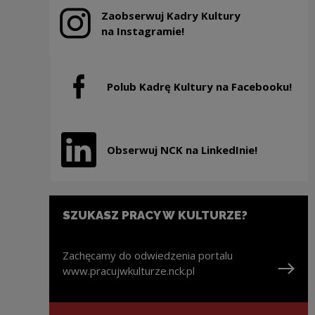
Zaobserwuj Kadry Kultury
Note, the link will open in a new window
na Instagramie!
Polub Kadrę Kultury na Facebooku!
Note, the link will open in a new window
Obserwuj NCK na LinkedInie!
Note, the link will open in a new window
SZUKASZ PRACY W KULTURZE?
Zachęcamy do odwiedzenia portalu
www.pracujwkulturze.nck.pl
Note, the link will open in a new window