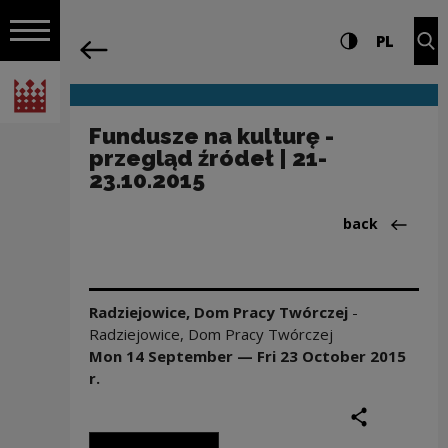
on the entire
Fundusze na kulturę - przegląd źródeł 
Settings and search
High contrast
CHANG
Exp
PL
Navigation
back
Open navigation
National Centre for Culture Poland
Fundusze na kulturę -
przegląd źródeł | 21-
23.10.2015
Back to:Aktua
back
Radziejowice, Dom Pracy Twórczej
-
Radziejowice, Dom Pracy Twórczej
Mon 14 September — Fri 23 October
2015
r.
share
print