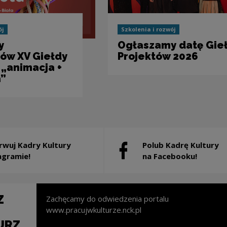
ój
Szkolenia i rozwój
y
Ogłaszamy datę Gie
ów XV Giełdy
Projektów 2026
 „animacja +
”
rwuj Kadry Kultury
Polub Kadrę Kultury
 will open in a new window
Note, the link will open in a 
agramie!
na Facebooku!
Z
Zachęcamy do odwiedzenia portalu
www.pracujwkulturze.nck.pl
URZ