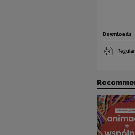
Downloads
Downloa
Regula
Recomme