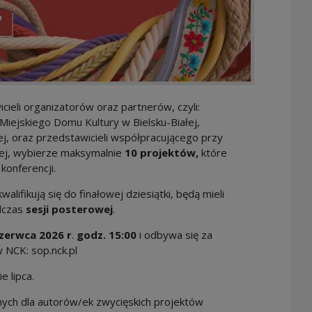
cieli organizatorów oraz partnerów, czyli:
ejskiego Domu Kultury w Bielsku-Białej,
ej, oraz przedstawicieli współpracującego przy
ałej, wybierze maksymalnie
10 projektów,
które
konferencji.
lifikują się do finałowej dziesiątki, będą mieli
dczas
sesji posterowej
.
zerwca 2026 r
.
godz. 15:00
i odbywa się za
NCK: sop.nck.pl
e lipca.
ych dla autorów/ek zwycięskich projektów