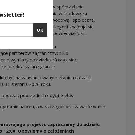
kcjonalną.
ek
– dobrostan, wsparcie, współdziałanie
ące relacje i współdziałanie w środowisku
wsletter!
 odporność psychiczną, zawodową i społeczną,
acy animacyjnej. W tej kategorii znajdują się
OK
 współdziałania, współodpowiedzialności
iędzynarodowość, wymiana
ujące partnerów zagranicznych lub
zenie wymiany doświadczeń oraz sieci
cze przekraczające granice.
lub być na zaawansowanym etapie realizacji
ia 31 sierpnia 2026 roku.
 podczas poprzednich edycji Giełdy.
egulamin naboru, a w szczególności zawarte w nim
em swojego projektu zapraszamy do udziału
.o 12:00. Opowiemy o założeniach