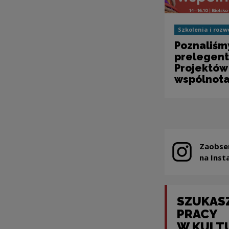
Szkolenia i rozw
Poznaliśm
prelegent
Projektów
wspólnota
Zaobse
Note, the link
na Inst
SZUKAS
PRACY
W KULT