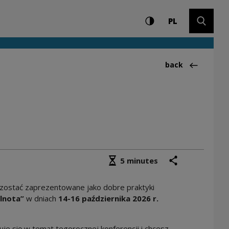
Settings and search
High contrast
CHANGE LAN
Expand 
rojektów „animacja
PL
Back to:Aktualno
back
Średni czas czytania
share
print
5 minutes
 zostać zaprezentowane jako dobre praktyki
lnota”
w dniach
14-16 października 2026 r.
uje się w temat tegorocznej konferencji i chcesz