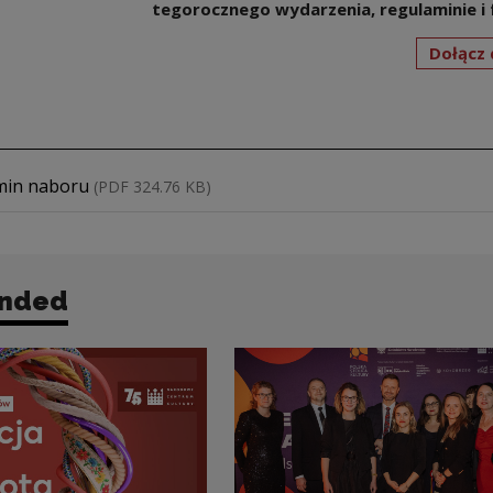
tegorocznego wydarzenia, regulaminie i 
Dołącz 
d file
min naboru
(PDF 324.76 KB)
nded