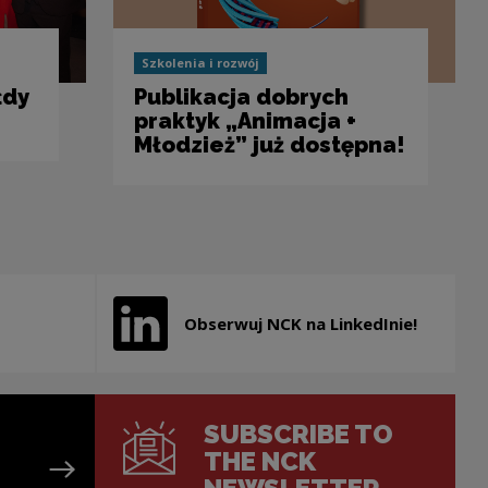
Szkolenia i rozwój
łdy
Publikacja dobrych
praktyk „Animacja +
Młodzież” już dostępna!
Obserwuj NCK na LinkedInie!
new window
Note, the link will open in a new window
SUBSCRIBE TO
THE NCK