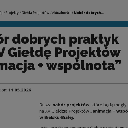
ktyk na XV Giełdę P
ój
Projekty
Giełda Projektów
Aktualności
Nabór dobrych...
r dobrych praktyk
V Giełdę Projektów
macja + wspólnota”
tion:
11.05.2026
Rusza
nabór projektów
, które będą mogły
na XV Giełdzie Projektów
„animacja + wspó
w Bielsku-Białej.
Jeżeli zrealizowany przez Ciebie projekt wpis