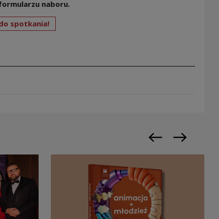
formularzu naboru.
do spotkania!
Previous slide
Next slide