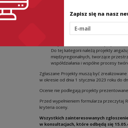
kulturową, społeczną, generacyjną i fun
Wspólnota animatorów i animator
Kategoria obejmuje projekty wzmacniaj
Zapisz się na nasz ne
animatorek i animatorów, budujące ich
Podaj e-mail
dbające o regenerację i równowagę w pr
również projekty tworzące mechanizmy
i wymiany doświadczeń
Wspólnota otwarta
– współpraca, m
Do tej kategorii należą projekty angaż
międzyregionalnych, tworzące przestr
współdziałania i wspólne procesy twór
Zgłaszane Projekty muszą być zrealizowane 
w okresie od dnia 1 stycznia 2023 roku do dn
Ocenie nie podlegają projekty prezentowane
Przed wypełnieniem formularza przeczytaj R
kryteria oceny.
Wszystkich zainteresowanych zgłoszeni
w konsultacjach, które odbędą się 15.05