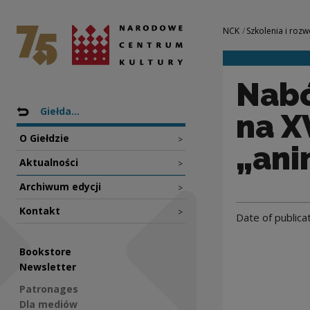
Nabór dobrych pra
National Centre for Culture Poland
Navigation
NCK
Szkolenia i rozw
Nabó
Nawigacja
Back to: Projekty
Giełda...
na X
O Giełdzie
>
„ani
Aktualności
>
Archiwum edycji
>
Kontakt
>
Date of publica
Bookstore
Newsletter
Patronages
Dla mediów