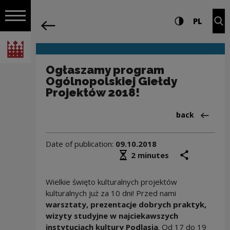
on the entire
Ogłaszamy program Ogólnopolskiej Gie
Settings and search
High contrast
CHANG
Exp
PL
Navigation
back
Open navigation
National Centre for Culture Poland
Ogłaszamy program
Ogólnopolskiej Giełdy
Projektów 2018!
Back to:Aktua
back
Date of publication:
09.10.2018
Średni czas czytania
share
prin
2 minutes
Wielkie święto kulturalnych projektów
kulturalnych już za 10 dni! Przed nami
warsztaty, prezentacje dobrych praktyk,
wizyty studyjne w najciekawszych
instytucjach kultury Podlasia
. Od 17 do 19