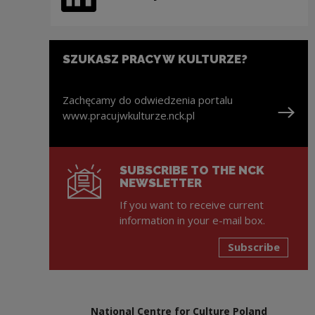
Note, the link will open in a new window
SZUKASZ PRACY W KULTURZE?
Zachęcamy do odwiedzenia portalu
www.pracujwkulturze.nck.pl
Note, the link will open in a new window
SUBSCRIBE TO THE NCK
NEWSLETTER
If you want to receive current
information in your e-mail box.
Subscribe
National Centre for Culture Poland