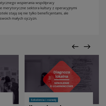
tycznego wspierania współpracy
e merytoryczne sektora kultury z operacyjnymi
eki stają się nie tylko beneficjentami, ale
swoich małych ojczyzn.
Previous slide
Next slide
Szkolenia i rozwój