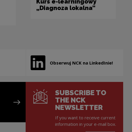
Kurs e-learningowy
„Diagnoza lokalna”
Obserwuj NCK na LinkedInie!
new window
Note, the link will open in a new window
SUBSCRIBE TO
THE NCK
NEWSLETTER
If you want to receive current
information in your e-mail box.