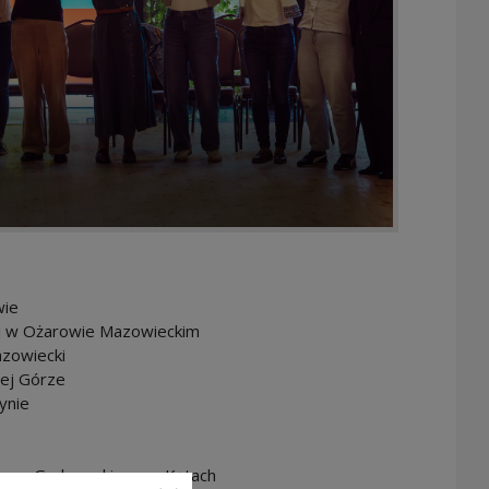
wie
iej w Ożarowie Mazowieckim
azowiecki
nej Górze
ynie
ożego Grabowskiego w Kętach