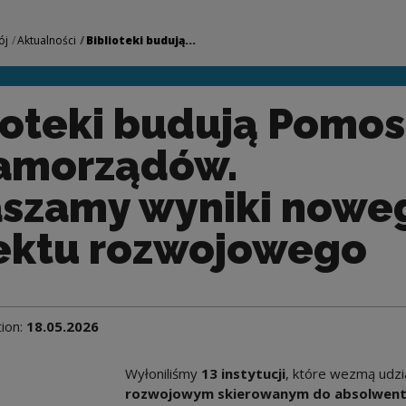
 Pomosty do samorz
ój
Aktualności
Biblioteki budują...
ioteki budują Pomos
amorządów.
szamy wyniki nowe
ektu rozwojowego
tion:
18.05.2026
Wyłoniliśmy
13 instytucji
, które wezmą udzi
rozwojowym skierowanym do absolwen