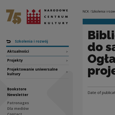
Biblioteki budują
National Centre for Culture Poland
Navigation
NCK
Szkolenia i rozw
Bibl
Nawigacja
Back to: NCK
Szkolenia i rozwój
do s
Aktualności
>
Ogła
Projekty
>
proj
Projektowanie uniwersalne
>
kultury
Bookstore
Date of publica
Newsletter
Patronages
Dla mediów
Contact