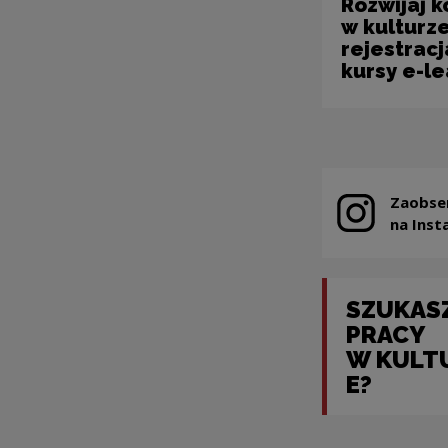
Rozwijaj 
w kulturze
rejestracj
kursy e-l
Zaobse
Note, the link
na Inst
SZUKAS
PRACY
W KULT
E?
Note, the link wil