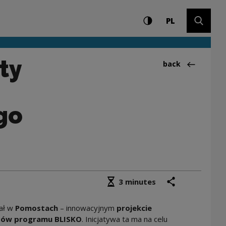
Settings and search
High contrast
CHANGE LAN
Expand 
ądów. Ogłaszamy wy
PL
ty
Back to:Aktualno
back
go
Średni czas czytania
share
print
3 minutes
ał w
Pomostach
– innowacyjnym
projekcie
tów programu BLISKO
. Inicjatywa ta ma na celu