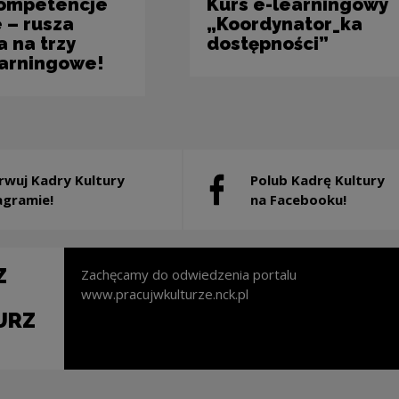
kompetencje
Kurs e-learningowy
 – rusza
„Koordynator_ka
a na trzy
dostępności”
earningowe!
rwuj Kadry Kultury
Polub Kadrę Kultury
 will open in a new window
Note, the link will open in a 
agramie!
na Facebooku!
Z
Zachęcamy do odwiedzenia portalu
www.pracujwkulturze.nck.pl
URZ
l open in a new window