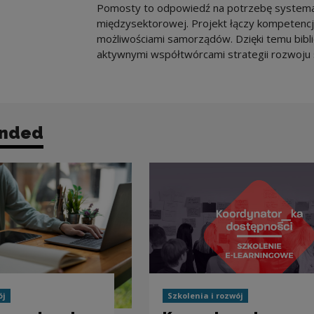
Pomosty to odpowiedź na potrzebę systema
międzysektorowej. Projekt łączy kompetencj
możliwościami samorządów. Dzięki temu bibliot
aktywnymi współtwórcami strategii rozwoju 
nded
ój
Szkolenia i rozwój