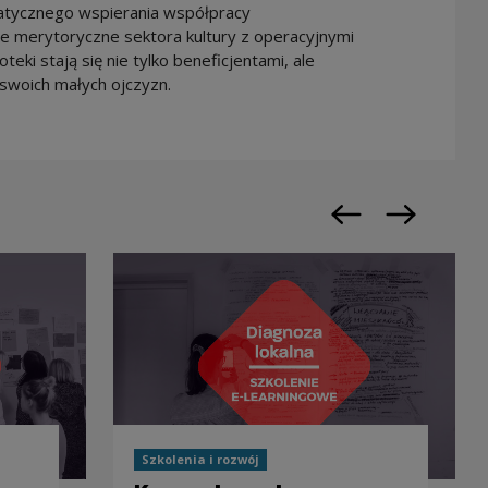
tycznego wspierania współpracy
e merytoryczne sektora kultury z operacyjnymi
eki stają się nie tylko beneficjentami, ale
swoich małych ojczyzn.
Poprzedni slajd
Następny sl
Szkolenia i rozwój