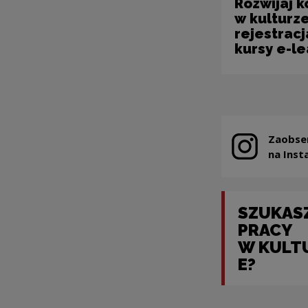
Rozwijaj 
w kulturze
rejestracj
kursy e-l
Zaobse
Uwaga, link z
na Inst
SZUKAS
PRACY
W KULT
E?
Uwaga, link zosta