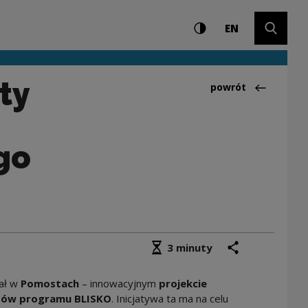
Ustawienia i wyszuki
Wysoki kontrast
CHANGE LAN
Rozwiń 
ądów. Ogłaszamy wy
EN
ty
Powrót do:Aktualno
powrót
go
Średni czas czytania
podziel się
drukuj
3 minuty
ał w
Pomostach
– innowacyjnym
projekcie
tów programu BLISKO
. Inicjatywa ta ma na celu