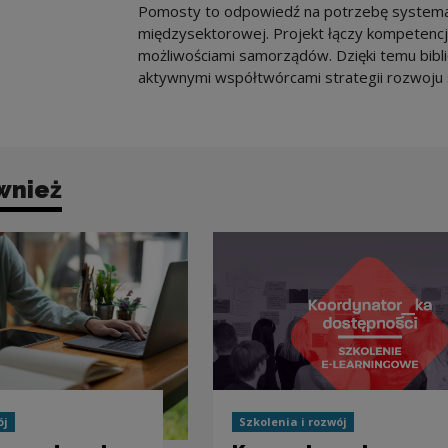
Pomosty to odpowiedź na potrzebę systema
międzysektorowej. Projekt łączy kompetencj
możliwościami samorządów. Dzięki temu bibliot
aktywnymi współtwórcami strategii rozwoju 
wnież
ój
Szkolenia i rozwój