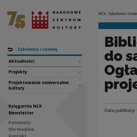
Biblioteki budują
Narodowe Centrum Kultury
Nawigacja
NCK
Szkolenia i rozw
Bibl
Nawigacja
Powrót do: NCK
Szkolenia i rozwój
do s
Aktualności
>
Ogła
Projekty
>
proj
Projektowanie uniwersalne
>
kultury
Księgarnia NCK
Data publikacji:
Newsletter
Patronaty
Dla mediów
Kontakt