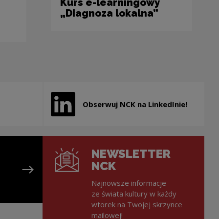
Kurs e-learningowy
„Diagnoza lokalna”
Obserwuj NCK na LinkedInie!
y w nowym oknie
Uwaga, link zostanie otwarty w nowym oknie
NEWSLETTER
NCK
Najnowsze informacje
ze świata kultury w każdy
wtorek na Twojej skrzynce
mailowej!