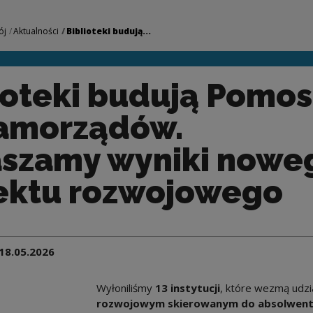
 Pomosty do samorz
ój
Aktualności
Biblioteki budują...
ioteki budują Pomos
amorządów.
szamy wyniki nowe
ektu rozwojowego
18.05.2026
Wyłoniliśmy
13 instytucji
, które wezmą udzi
rozwojowym skierowanym do absolwen