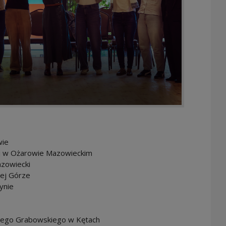
wie
iej w Ożarowie Mazowieckim
azowiecki
nej Górze
ynie
ożego Grabowskiego w Kętach