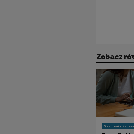
Zobacz ró
Szkolenia i rozw