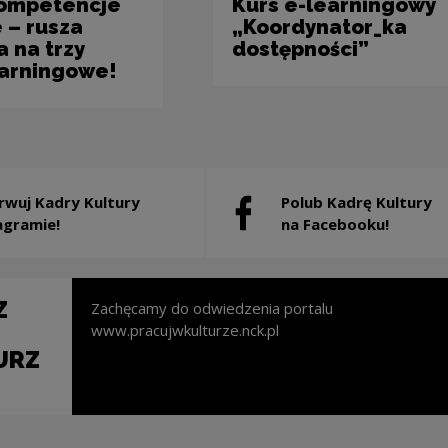
kompetencje
Kurs e-learningowy
 – rusza
„Koordynator_ka
a na trzy
dostępności”
earningowe!
rwuj Kadry Kultury
Polub Kadrę Kultury
ostanie otwarty w nowym oknie
Uwaga, link zostanie otwart
agramie!
na Facebooku!
Z
Zachęcamy do odwiedzenia portalu
www.pracujwkulturze.nck.pl
URZ
nie otwarty w nowym oknie