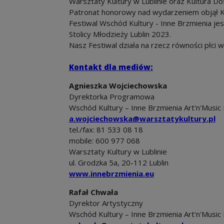
Warsztaty Kultury w Lublinie oraz Kultura Do
Patronat honorowy nad wydarzeniem objął Kr
Festiwal Wschód Kultury - Inne Brzmienia j
Stolicy Młodzieży Lublin 2023.
Nasz Festiwal działa na rzecz równości płci 
Kontakt dla mediów:
Agnieszka Wojciechowska
Dyrektorka Programowa
Wschód Kultury – Inne Brzmienia Art'n'Music 
a.wojciechowska@warsztatykultury.pl
tel./fax: 81 533 08 18
mobile: 600 977 068
Warsztaty Kultury w Lublinie
ul. Grodzka 5a, 20-112 Lublin
www.innebrzmienia.eu
Rafał Chwała
Dyrektor Artystyczny
Wschód Kultury – Inne Brzmienia Art'n'Music 