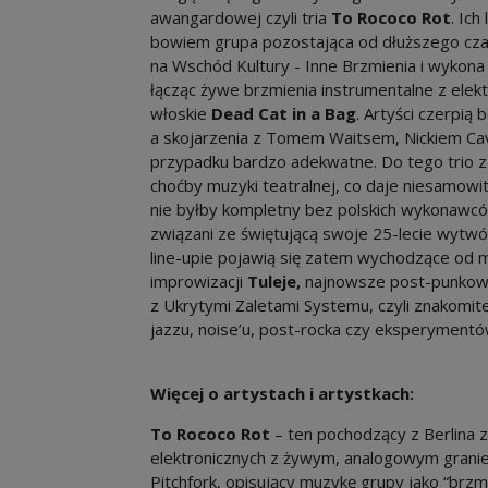
awangardowej czyli tria
To Rococo Rot
. Ich
bowiem grupa pozostająca od dłuższego czas
na Wschód Kultury - Inne Brzmienia i wykon
łącząc żywe brzmienia instrumentalne z elekt
włoskie
Dead Cat in a Bag
. Artyści czerpią
a skojarzenia z Tomem Waitsem, Nickiem C
przypadku bardzo adekwatne. Do tego trio z 
choćby muzyki teatralnej, co daje niesamowi
nie byłby kompletny bez polskich wykonawców
związani ze świętującą swoje 25-lecie wytwó
line-upie pojawią się zatem wychodzące od 
improwizacji
Tuleje,
najnowsze post-punkowe 
z Ukrytymi Zaletami Systemu, czyli znakomit
jazzu, noise’u, post-rocka czy eksperyment
Więcej o artystach i artystkach:
To Rococo Rot
– ten pochodzący z Berlina 
elektronicznych z żywym, analogowym granie
Pitchfork, opisujący muzykę grupy jako “brzm