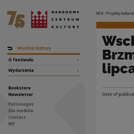
Wschód Kultury – I
National Centre for Culture Poland
Navigation
NCK
Projekty kultural
Wsch
Nawigacja
Back to: Projekty
Wschód Kultury
Brzm
O festiwalu
>
lipca
Wydarzenia
>
Bookstore
Date of publica
Newsletter
Patronages
Dla mediów
Contact
BIP