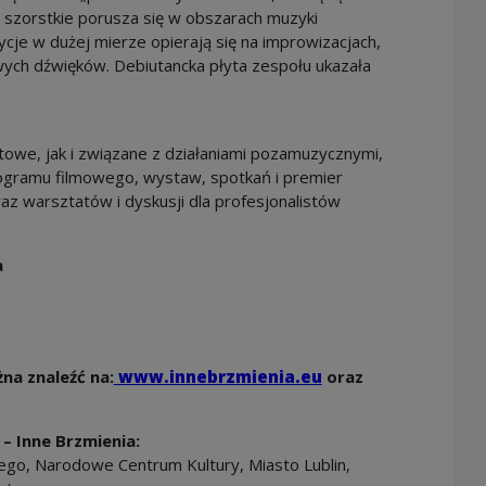
 szorstkie porusza się w obszarach muzyki
cje w dużej mierze opierają się na improwizacjach,
iwych dźwięków. Debiutancka płyta zespołu ukazała
owe, jak i związane z działaniami pozamuzycznymi,
ogramu filmowego, wystaw, spotkań i premier
oraz warsztatów i dyskusji dla profesjonalistów
a
na znaleźć na:
www.innebrzmienia.eu
oraz
– Inne Brzmienia:
ego, Narodowe Centrum Kultury, Miasto Lublin,