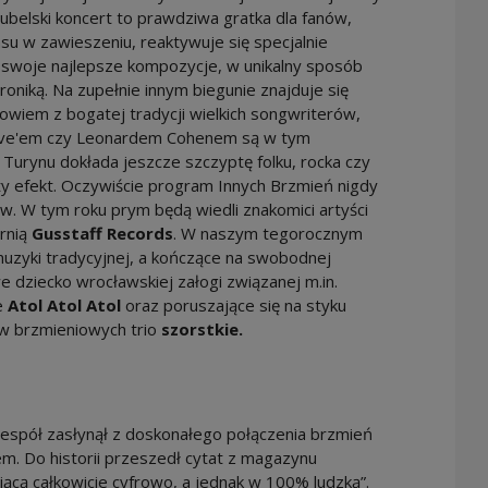
 lubelski koncert to prawdziwa gratka dla fanów,
u w zawieszeniu, reaktywuje się specjalnie
a swoje najlepsze kompozycje, w unikalny sposób
roniką. Na zupełnie innym biegunie znajduje się
 bowiem z bogatej tradycji wielkich songwriterów,
ave'em czy Leonardem Cohenem są w tym
Turynu dokłada jeszcze szczyptę folku, rocka czy
ty efekt. Oczywiście program Innych Brzmień nigdy
. W tym roku prym będą wiedli znakomici artyści
rnią
Gusstaff Records
. W naszym tegorocznym
muzyki tradycyjnej, a kończące na swobodnej
dziecko wrocławskiej załogi związanej m.in.
e
Atol Atol Atol
oraz poruszające się na styku
ów brzmieniowych trio
szorstkie.
zespół zasłynął z doskonałego połączenia brzmień
m. Do historii przeszedł cytat z magazynu
iącą całkowicie cyfrowo, a jednak w 100% ludzką”.