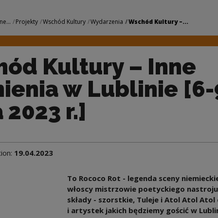
nne Brzmienia w Lub
ne...
Projekty
Wschód Kultury
Wydarzenia
Wschód Kultury –...
ód Kultury – Inne
ienia w Lublinie [6-
 2023 r.]
tion:
19.04.2023
To Rococo Rot - legenda sceny niemiecki
włoscy mistrzowie poetyckiego nastroju z
składy - szorstkie, Tuleje i Atol Atol At
i artystek jakich będziemy gościć w Lubli