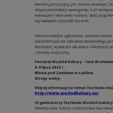
bardziej precyzyjną_ym, można zauważyć, że
eksperymentalnej i awangardy, a ich kompozy
wariacjach i tworzeniu różnych, dość jazgotl
się nakładem Gusstaff Records.
Wkrótce kolejne ogłoszenia, zarówno koncert
wśród których nie zabraknie doskonałego pr
literackich, wydarzeń dla dzieci i młodzieży 
z branży muzycznej.
Festiwal Wschód Kultury – Inne Brzmieni
6-9 lipca 2023 r.
Błonia pod Zamkiem w Lublinie
Wstęp wolny.
Więcej informacji na temat festiwalu moż
http://www.wschodkultury.eu/
Organizatorzy festiwalu Wschód Kultury 
Ministerstwo Kultury i Dziedzictwa Narodow