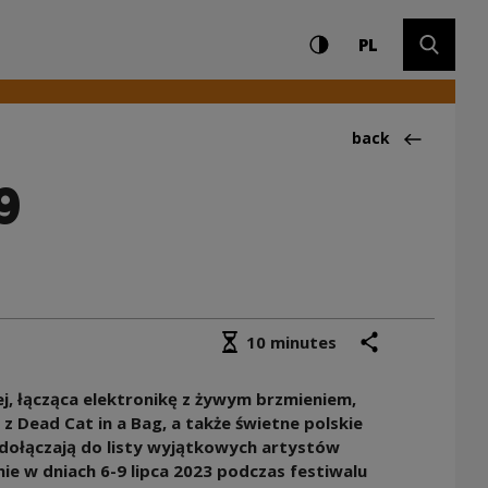
Settings and search
High contrast
CHANGE LAN
Expand 
linie [6-9 lipca 202
PL
Back to:Wydarze
back
9
Średni czas czytania
share
print
10 minutes
ej, łącząca elektronikę z żywym brzmieniem,
 Dead Cat in a Bag, a także świetne polskie
ol dołączają do listy wyjątkowych artystów
nie w dniach 6-9 lipca 2023 podczas festiwalu