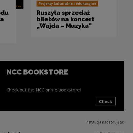
Projekty kulturalne i edukacyjne
odu
Ruszyła sprzedaż
ta
biletów na koncert
„Wajda – Muzyka”
NCC BOOKSTORE
Check out the NCC online bookstore!
Check
ink will open in a new window
Instytucja nadzorująca:
Note,