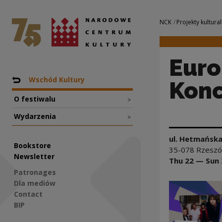
Europejski Stadio
National Centre for Culture Poland
Navigation
NCK
Projekty kultural
Euro
Nawigacja
Back to: Projekty
Wschód Kultury
Konc
O festiwalu
>
Wydarzenia
>
ul. Hetmańska
Bookstore
35-078 Rzeszów
Newsletter
Thu 22 — Sun 
Patronages
Dla mediów
Contact
BIP