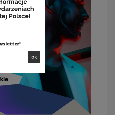
nformacje
ydarzeniach
łej Polsce!
wsletter!
OK