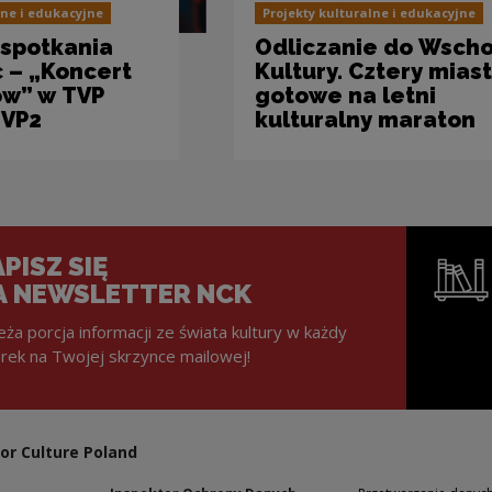
lne i edukacyjne
Projekty kulturalne i edukacyjne
spotkania
Odliczanie do Wsch
c – „Koncert
Kultury. Cztery mias
w” w TVP
gotowe na letni
TVP2
kulturalny maraton
PISZ SIĘ
A NEWSLETTER NCK
eża porcja informacji ze świata kultury w każdy
rek na Twojej skrzynce mailowej!
Note, the l
or Culture Poland