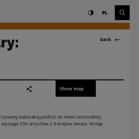
Settings and search
High contrast
CHANGE LAN
Expand 
Główny | Narodowe C
PL
ry:
Back to:Wydarze
back
share
print
Show map
czynamy kulturalną podróż do miast wschodniej
 wystąpi 350 artystów z 9 krajów świata. Wstęp