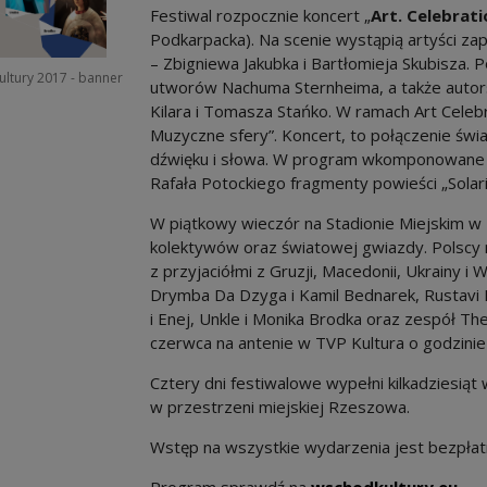
Festiwal rozpocznie koncert „
Art. Celebrati
Podkarpacka). Na scenie wystąpią artyści z
– Zbigniewa Jakubka i Bartłomieja Skubisza.
ltury 2017 - banner
utworów Nachuma Sternheima, a także autors
Kilara i Tomasza Stańko. W ramach Art Celeb
Muzyczne sfery”. Koncert, to połączenie świat
dźwięku i słowa. W program wkomponowane b
Rafała Potockiego fragmenty powieści „Solar
W piątkowy wieczór na Stadionie Miejskim 
kolektywów oraz światowej gwiazdy. Polscy
z przyjaciółmi z Gruzji, Macedonii, Ukrainy i 
Drymba Da Dzyga i Kamil Bednarek, Rustav
i Enej, Unkle i Monika Brodka oraz zespół T
czerwca na antenie w TVP Kultura o godzinie
Cztery dni festiwalowe wypełni kilkadziesią
w przestrzeni miejskiej Rzeszowa.
Wstęp na wszystkie wydarzenia jest bezpłat
Not
Program sprawdź na
wschodkultury.eu