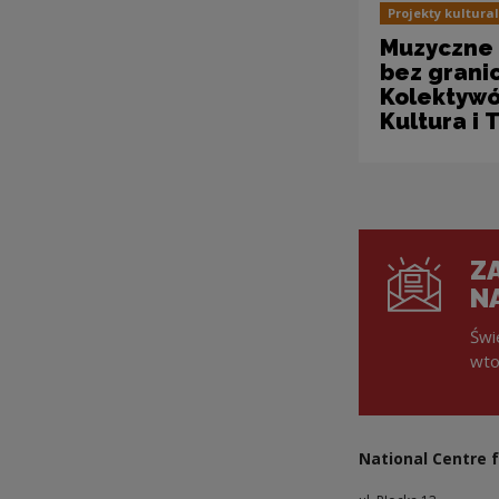
Projekty kultura
Muzyczne 
bez grani
Kolektywó
Kultura i 
ZA
N
Świ
wto
National Centre f