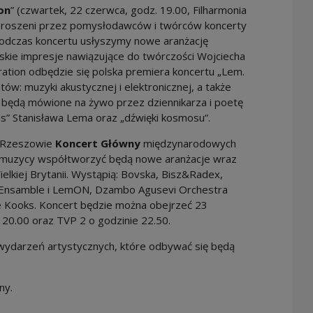
on
” (czwartek, 22 czerwca, godz. 19.00, Filharmonia
aproszeni przez pomysłodawców i twórców koncerty
 Podczas koncertu usłyszymy nowe aranżację
kie impresje nawiązujące do twórczości Wojciecha
ration odbędzie się polska premiera koncertu „Lem.
ów: muzyki akustycznej i elektronicznej, a także
ędą mówione na żywo przez dziennikarza i poetę
is” Stanisława Lema oraz „dźwięki kosmosu”.
w Rzeszowie
Koncert Główny
międzynarodowych
 muzycy współtworzyć będą nowe aranżacje wraz
Wielkiej Brytanii. Wystąpią: Bovska, Bisz&Radex,
i Ensamble i LemON, Dzambo Agusevi Orchestra
he Kooks. Koncert będzie można obejrzeć 23
 20.00 oraz TVP 2 o godzinie 22.50.
t wydarzeń artystycznych, które odbywać się będą
ny.
e, the link will open in a new window