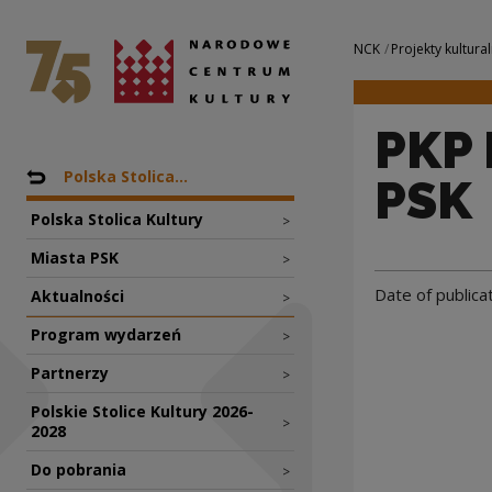
PKP Intercity par
National Centre for Culture Poland
Navigation
NCK
Projekty kultural
PKP 
Nawigacja
Back to: Projekty
Polska Stolica...
PSK
Polska Stolica Kultury
>
Miasta PSK
>
Date of publica
Aktualności
>
Program wydarzeń
>
Partnerzy
>
Polskie Stolice Kultury 2026-
>
2028
Do pobrania
>