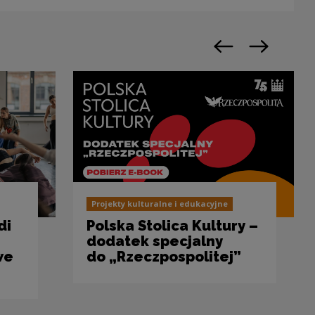
Previous slide
Next slide
Projekty kulturalne i edukacyjne
di
Polska Stolica Kultury –
dodatek specjalny
we
do „Rzeczpospolitej”