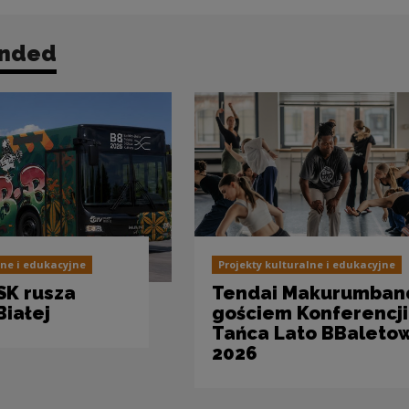
nded
lne i edukacyjne
Projekty kulturalne i edukacyjne
SK rusza
Tendai Makurumban
Białej
gościem Konferencji
Tańca Lato BBaleto
2026