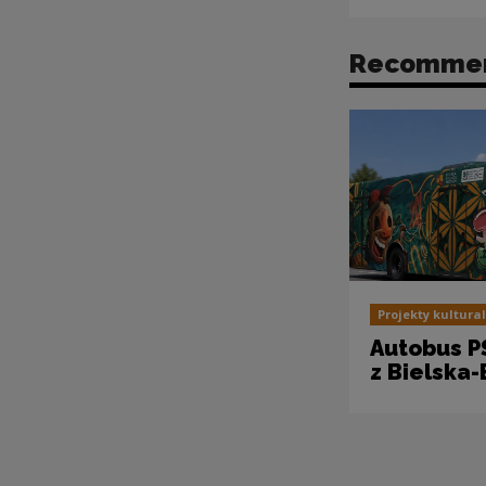
Recomme
Projekty kultura
Autobus P
z Bielska-