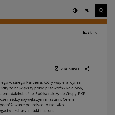
Settings and search
High contrast
CHANGE LAN
Expand 
we Centrum Kultury
PL
Back to:Aktualno
back
Średni czas czytania
share
print
2 minutes
jnego ważnego Partnera, który wspiera wymiar
city to największy polski przewoźnik kolejowy,
zenia dalekobieżne. Spółka należy do Grupy PKP
óże między największymi miastami. Celem
podróżowanie po Polsce to nie tylko
ctwa kultury, sztuki i historii.