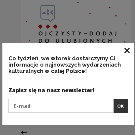
Clo
Co tydzień, we wtorek dostarczymy Ci
informacje o najnowszych wydarzeniach
kulturalnych w całej Polsce!
Zapisz się na nasz newsletter!
SZAFA
Podaj e-mail
OK
Kategorie:
etymologia, przedmioty, technika