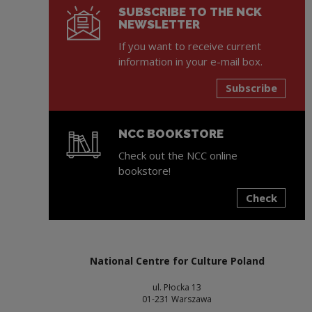
SUBSCRIBE TO THE NCK
NEWSLETTER
If you want to receive current
information in your e-mail box.
Subscribe
NCC BOOKSTORE
Check out the NCC online
bookstore!
Check
Note, the link will open in a new window
National Centre for Culture Poland
ul. Płocka 13
01-231 Warszawa