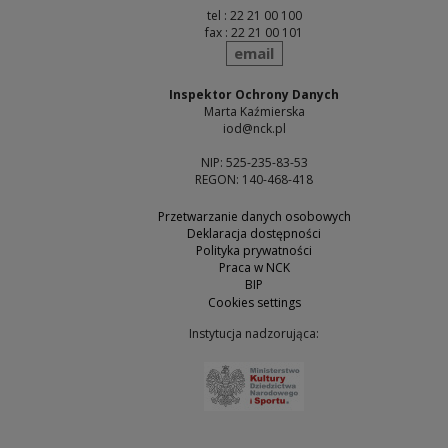
tel : 22 21 00 100
fax : 22 21 00 101
send
email
Inspektor Ochrony Danych
Marta Kaźmierska
iod@nck.pl
NIP: 525-235-83-53
REGON: 140-468-418
Przetwarzanie danych osobowych
Deklaracja dostępności
Polityka prywatności
Praca w NCK
BIP
Cookies settings
Instytucja nadzorująca:
Note, the link will open 