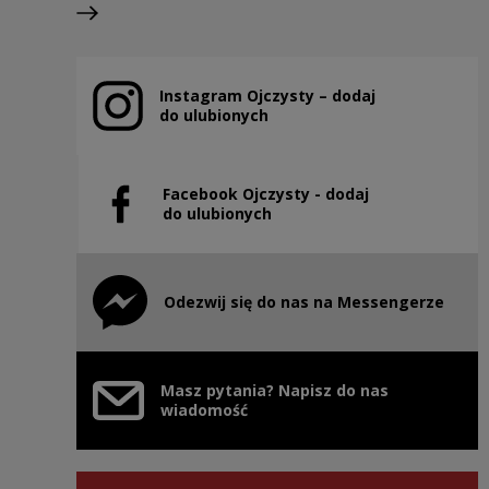
Previous slide
Next slide
Instagram Ojczysty – dodaj
Note, the link will open in a new window
do ulubionych
Facebook Ojczysty - dodaj
Note, the link will open in a new window
do ulubionych
Odezwij się do nas na Messengerze
Note, the link will open in a new window
Masz pytania? Napisz do nas
wiadomość