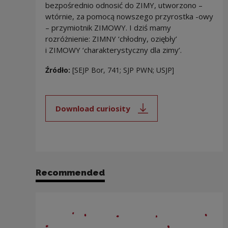
bezpośrednio odnosić do ZIMY, utworzono –
wtórnie, za pomocą nowszego przyrostka -owy
– przymiotnik ZIMOWY. I dziś mamy
rozróżnienie: ZIMNY ‘chłodny, oziębły’
i ZIMOWY ‘charakterystyczny dla zimy’.
Źródło:
[SEJP Bor, 741; SJP PWN; USJP]
Download curiosity
Note, the link will open in a new
Recommended