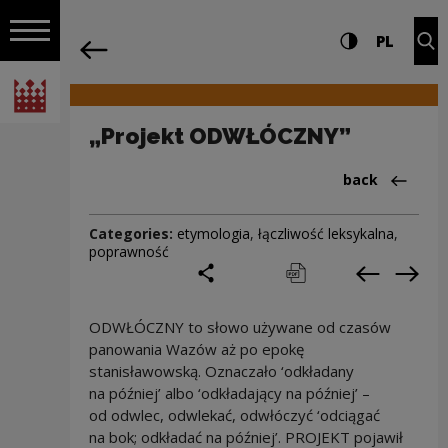
on the entire
„Projekt ODWŁÓCZNY” | Narodowe Cen
Settings and search
High contrast
CHANG
Exp
PL
Navigation
back
Open navigation
National Centre for Culture Poland
„Projekt ODWŁÓCZNY”
Back to:Cieka
back
Categories:
etymologia
,
łączliwość leksykalna
,
poprawność
share
print
pobierz
Previous c
Next
ODWŁÓCZNY to słowo używane od czasów
panowania Wazów aż po epokę
stanisławowską. Oznaczało ‘odkładany
na później’ albo ‘odkładający na później’ –
od odwlec, odwlekać, odwłóczyć ‘odciągać
na bok; odkładać na później’. PROJEKT pojawił