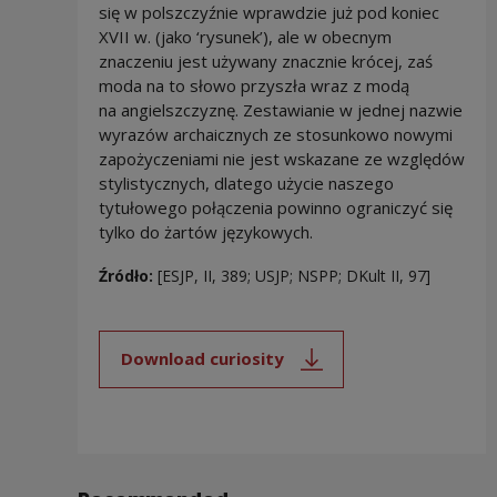
się w polszczyźnie wprawdzie już pod koniec
XVII w. (jako ‘rysunek’), ale w obecnym
znaczeniu jest używany znacznie krócej, zaś
moda na to słowo przyszła wraz z modą
na angielszczyznę. Zestawianie w jednej nazwie
wyrazów archaicznych ze stosunkowo nowymi
zapożyczeniami nie jest wskazane ze względów
stylistycznych, dlatego użycie naszego
tytułowego połączenia powinno ograniczyć się
tylko do żartów językowych.
Źródło:
[ESJP, II, 389; USJP; NSPP; DKult II, 97]
Download curiosity
Note, the link will open in a new