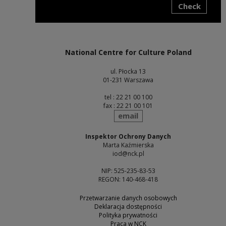
Check
Note, the link will open in a new window
National Centre for Culture Poland
ul. Płocka 13
01-231 Warszawa
tel : 22 21 00 100
fax : 22 21 00 101
send
email
Inspektor Ochrony Danych
Marta Kaźmierska
iod@nck.pl
NIP: 525-235-83-53
REGON: 140-468-418
Przetwarzanie danych osobowych
Deklaracja dostępności
Polityka prywatności
Praca w NCK