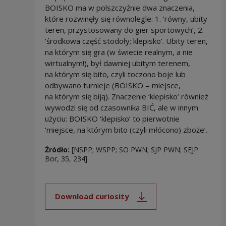
BOISKO ma w polszczyźnie dwa znaczenia,
które rozwinęły się równolegle: 1. ‘równy, ubity
teren, przystosowany do gier sportowych’, 2.
‘środkowa część stodoły; klepisko’. Ubity teren,
na którym się gra (w świecie realnym, a nie
wirtualnym!), był dawniej ubitym terenem,
na którym się bito, czyli toczono boje lub
odbywano turnieje (BOISKO = miejsce,
na którym się biją). Znaczenie ‘klepisko’ również
wywodzi się od czasownika BIĆ, ale w innym
użyciu: BOISKO ‘klepisko’ to pierwotnie
‘miejsce, na którym bito (czyli młócono) zboże’.
Źródło:
[NSPP; WSPP; SO PWN; SJP PWN; SEJP
Bor, 35, 234]
Download curiosity
Note, the link will open in a new