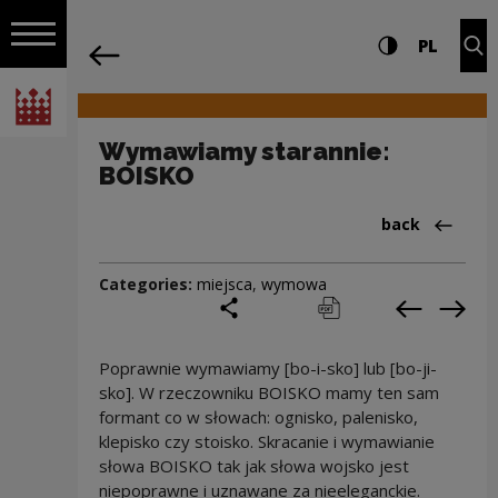
on the entire
Wymawiamy starannie: BOISKO | Narod
Settings and search
High contrast
CHANG
Exp
PL
Navigation
back
Open navigation
National Centre for Culture Poland
Wymawiamy starannie:
BOISKO
Back to:Cieka
back
Categories:
miejsca
,
wymowa
share
print
pobierz
Previous c
Next
Poprawnie wymawiamy [bo-i-sko] lub [bo-ji-
sko]. W rzeczowniku BOISKO mamy ten sam
formant co w słowach: ognisko, palenisko,
klepisko czy stoisko. Skracanie i wymawianie
słowa BOISKO tak jak słowa wojsko jest
niepoprawne i uznawane za nieeleganckie.