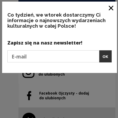
Clo
AQUAPARK
Co tydzień, we wtorek dostarczymy Ci
informacje o najnowszych wydarzeniach
kulturalnych w całej Polsce!
Kategorie:
etymologia, miejsca, wymowa
Zapisz się na nasz newsletter!
Previous slide
Next slide
Podaj e-mail
OK
Instagram Ojczysty – dodaj
Note, the link will open in a new window
do ulubionych
Facebook Ojczysty - dodaj
Note, the link will open in a new window
do ulubionych