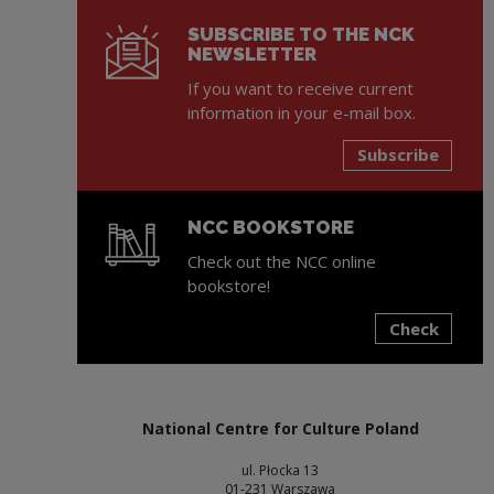
SUBSCRIBE TO THE NCK
NEWSLETTER
If you want to receive current
information in your e-mail box.
Subscribe
NCC BOOKSTORE
Check out the NCC online
bookstore!
Check
Note, the link will open in a new window
National Centre for Culture Poland
ul. Płocka 13
01-231 Warszawa