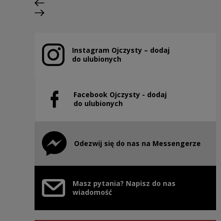
Previous slide
Next slide
Instagram Ojczysty – dodaj
Note, the link will open in a new window
do ulubionych
Facebook Ojczysty - dodaj
Note, the link will open in a new window
do ulubionych
Odezwij się do nas na Messengerze
Note, the link will open in a new window
Masz pytania? Napisz do nas
wiadomość