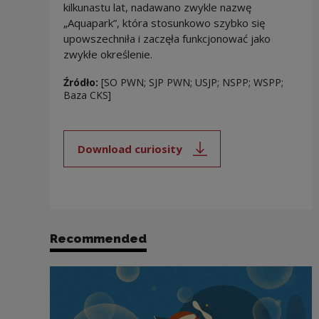
kilkunastu lat, nadawano zwykle nazwę
„Aquapark”, która stosunkowo szybko się
upowszechniła i zaczęła funkcjonować jako
zwykłe określenie.
Źródło:
[SO PWN; SJP PWN; USJP; NSPP; WSPP;
Baza CKS]
Download curiosity
Note, the link will open in a new
Recommended