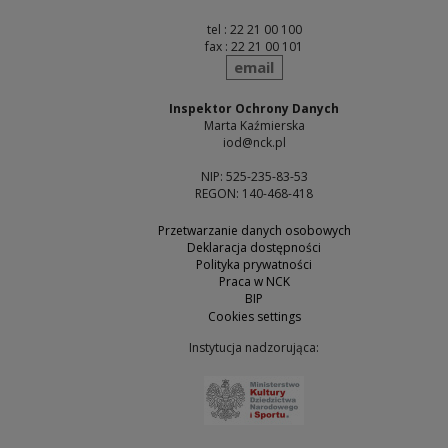
tel : 22 21 00 100
fax : 22 21 00 101
send
email
Inspektor Ochrony Danych
Marta Kaźmierska
iod@nck.pl
NIP: 525-235-83-53
REGON: 140-468-418
Przetwarzanie danych osobowych
Deklaracja dostępności
Polityka prywatności
Praca w NCK
BIP
Cookies settings
Instytucja nadzorująca:
Note, the link will open 