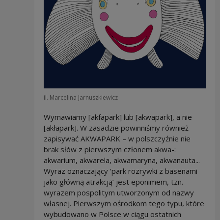
il. Marcelina Jarnuszkiewicz
Wymawiamy [akfapark] lub [akwapark], a nie
[akłapark]. W zasadzie powinniśmy również
zapisywać AKWAPARK – w polszczyźnie nie
brak słów z pierwszym członem akwa-:
akwarium, akwarela, akwamaryna, akwanauta...
Wyraz oznaczający ‘park rozrywki z basenami
jako główną atrakcją’ jest eponimem, tzn.
wyrazem pospolitym utworzonym od nazwy
własnej. Pierwszym ośrodkom tego typu, które
wybudowano w Polsce w ciągu ostatnich