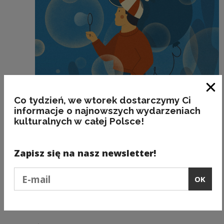
Clo
Co tydzień, we wtorek dostarczymy Ci
informacje o najnowszych wydarzeniach
kulturalnych w całej Polsce!
Zapisz się na nasz newsletter!
BĄBELEK
Podaj e-mail
OK
Kategorie:
etymologia, śmiesznostki, wymowa,
poprawność, ortografia