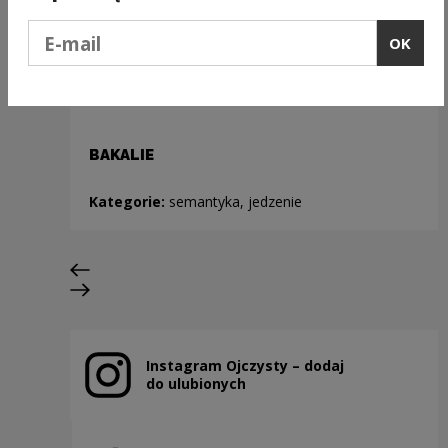
Podaj e-mail
OK
BAKALIE
Kategorie:
semantyka, jedzenie
Previous slide
Next slide
Instagram Ojczysty – dodaj
Note, the link will open in a new window
do ulubionych