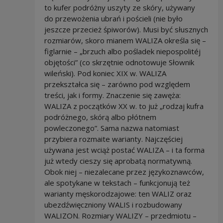
to kufer podróżny uszyty ze skóry, używany
do przewożenia ubrań i pościeli (nie było
jeszcze przecież śpiworów). Musi być słusznych
rozmiarów, skoro mianem WALIZA określa się –
figlarnie – „brzuch albo pośladek niepospolitéj
objętości” (co skrzętnie odnotowuje Słownik
wileński). Pod koniec XIX w. WALIZA
przekształca się – zarówno pod względem
treści, jak i formy. Znaczenie się zawęża:
WALIZA z początków XX w. to już „rodzaj kufra
podróżnego, skórą albo płótnem
powleczonego”. Sama nazwa natomiast
przybiera rozmaite warianty. Najczęściej
używana jest wciąż postać WALIZA – i ta forma
już wtedy cieszy się aprobatą normatywną.
Obok niej – niezalecane przez językoznawców,
ale spotykane w tekstach – funkcjonują też
warianty męskorodzajowe: ten WALIZ oraz
ubezdźwięczniony WALIS i rozbudowany
WALIZON. Rozmiary WALIZY – przedmiotu –