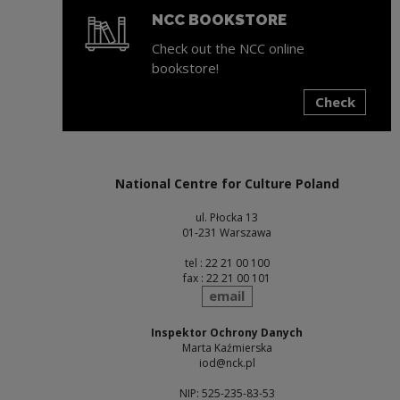
NCC BOOKSTORE
Check out the NCC online
bookstore!
Check
Note, the link will open in a new window
National Centre for Culture Poland
ul. Płocka 13
01-231 Warszawa
tel : 22 21 00 100
fax : 22 21 00 101
send
email
Inspektor Ochrony Danych
Marta Kaźmierska
iod@nck.pl
NIP: 525-235-83-53