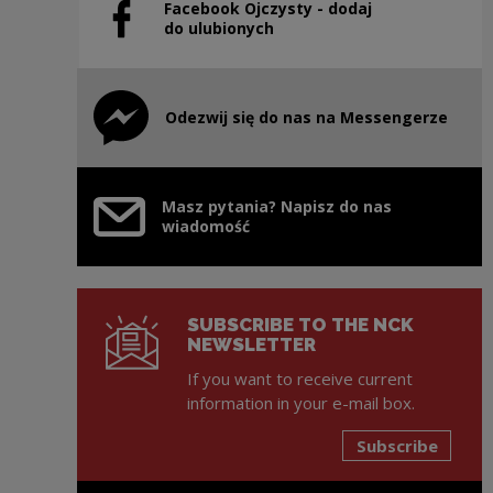
Facebook Ojczysty - dodaj
Note, the link will open in a new window
do ulubionych
Odezwij się do nas na Messengerze
Note, the link will open in a new window
Masz pytania? Napisz do nas
wiadomość
SUBSCRIBE TO THE NCK
NEWSLETTER
If you want to receive current
information in your e-mail box.
Subscribe