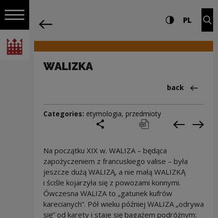
on the entire
WALIZKA | Narodowe Centrum Kultury
Settings and search
High contrast
CHANG
Exp
PL
Navigation
back
Open navigation
National Centre for Culture Poland
WALIZKA
Back to:Cieka
back
Categories:
etymologia
,
przedmioty
share
print
pobierz
Previous c
Next
Na początku XIX w. WALIZA – będąca
zapożyczeniem z francuskiego valise – była
jeszcze dużą WALIZĄ, a nie małą WALIZKĄ
i ściśle kojarzyła się z powozami konnymi.
Ówczesna WALIZA to „gatunek kufrów
karecianych”. Pół wieku później WALIZA „odrywa
się” od karety i staje się bagażem podróżnym: