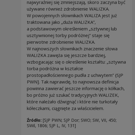
najwyraźniej się zmniejszają, skoro zaczyna być
używane również zdrobnienie WALIZKA.
W powojennych słownikach WALIZA jest już
traktowana jako „duża WALIZKA”,
a podstawowym określeniem „sztywnej lub
usztywnionej torby podróżnej” staje się
pierwotne zdrobnienie WALIZKA.
W najnowszych słownikach znaczenie słowa
WALIZKA zawęża się jeszcze bardziej,
wzbogacając się o określenie kształtu: „sztywna
torba podróżna w kształcie
prostopadłościennego pudła z uchwytem” {SJP
PWN]. Tak naprawdę, to najnowsza definicja
powinna zawierać jeszcze informację o kółkach,
bo próżno już szukać tradycyjnych WALIZEK,
które należało dźwignąć i które nie turkotały
kółeczkami, ciągnięte za właścicielem.
Źródło:
[SJP PWN; SJP Dor; SWO; SW, VII, 450;
SWil, 1806; SJP L, IV, 131]