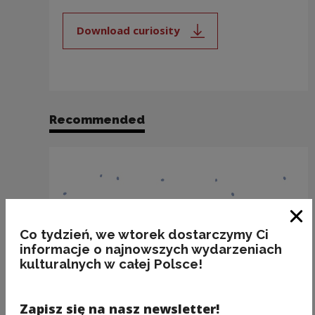
Download curiosity
Note, the link will open in a new
Recommended
Clo
Co tydzień, we wtorek dostarczymy Ci
informacje o najnowszych wydarzeniach
kulturalnych w całej Polsce!
Zapisz się na nasz newsletter!