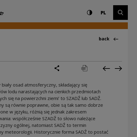
Settings and search
High contrast
CHANGE LAN
Expand 
Kultury
PL
Ź?
Back to:Ciekawos
back
share
print
pobierz
Previous cur
Next cu
 biały osad atmosferyczny, składający się
łów lodu narastających na cienkich przedmiotach
ych się na powierzchni ziemi’ to SZADŹ lub SADŹ.
my są równie poprawne, obie są tak samo dobrze
one w języku, różnią się jednak zakresem
ania: współcześnie SZADŹ to słowo należące
zyzny ogólnej, natomiast SADŹ to termin
ny meteorologii. Historycznie forma SADŹ to postać