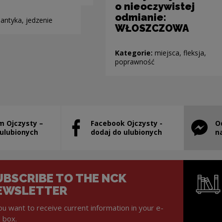
o nieoczywistej
odmianie:
antyka, jedzenie
WŁOSZCZOWA
Kategorie:
miejsca, fleksja,
poprawność
m Ojczysty –
Facebook Ojczysty -
O
will open in a new window
Note, the link will open in a new window
Note, th
 ulubionych
dodaj do ulubionych
n
UBSCRIBE TO THE NCK
EWSLETTER
you want to receive current information in your e-
l box.