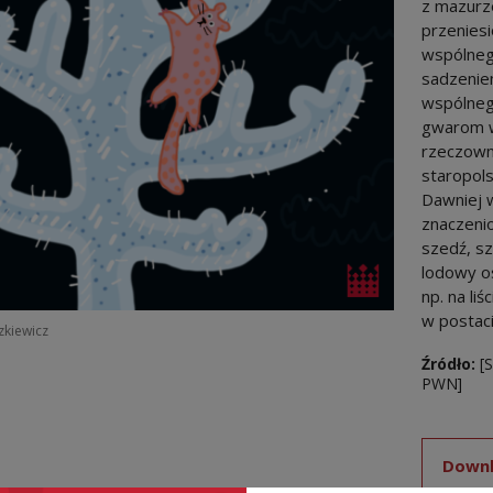
z mazurze
przeniesi
wspólneg
sadzenie
wspólneg
gwarom w
rzeczown
staropols
Dawniej 
znaczenio
szedź, sz
lodowy os
np. na liś
w postaci
szkiewicz
Źródło:
[
PWN]
Downl