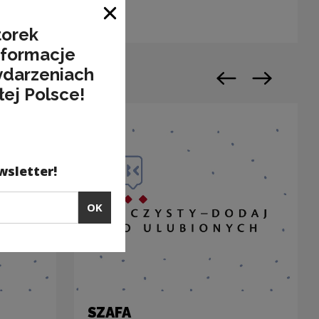
Close window
torek
nformacje
ydarzeniach
Previous slide
Next slide
łej Polsce!
wsletter!
OK
SZAFA