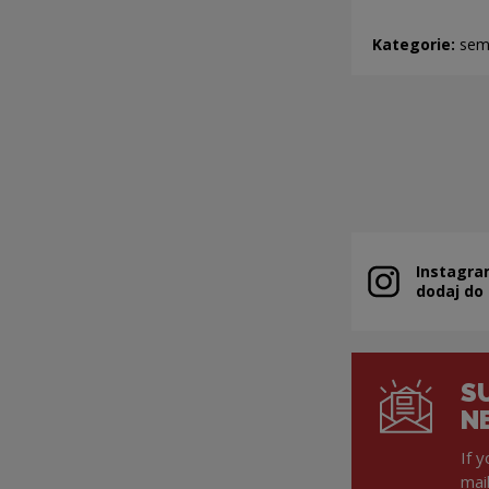
Kategorie:
sem
Instagra
Note, the link 
dodaj do
S
N
If 
mai