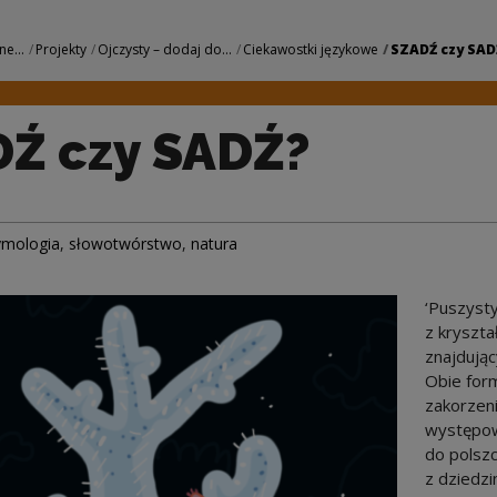
 Narodowe Centrum 
ne...
Projekty
Ojczysty – dodaj do...
Ciekawostki językowe
SZADŹ czy SAD
Ź czy SADŹ?
ymologia
,
słowotwórstwo
,
natura
‘Puszysty
z kryszta
znajdując
Obie for
zakorzeni
występow
do polszc
z dziedzi