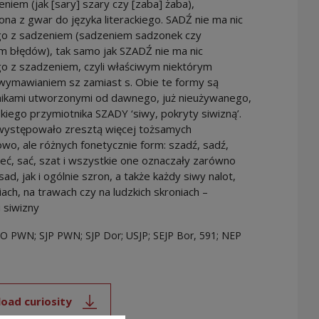
niem (jak [sary] szary czy [zaba] żaba),
ona z gwar do języka literackiego. SADŹ nie ma nic
o z sadzeniem (sadzeniem sadzonek czy
m błędów), tak samo jak SZADŹ nie ma nic
o z szadzeniem, czyli właściwym niektórym
ymawianiem sz zamiast s. Obie te formy są
ikami utworzonymi od dawnego, już nieużywanego,
kiego przymiotnika SZADY ‘siwy, pokryty siwizną’.
występowało zresztą więcej tożsamych
wo, ale różnych fonetycznie form: szadź, sadź,
eć, sać, szat i wszystkie one oznaczały zarówno
ad, jak i ogólnie szron, a także każdy siwy nalot,
ciach, na trawach czy na ludzkich skroniach –
 siwizny
SO PWN; SJP PWN; SJP Dor; USJP; SEJP Bor, 591; NEP
oad curiosity
Note, the link will open in a new window