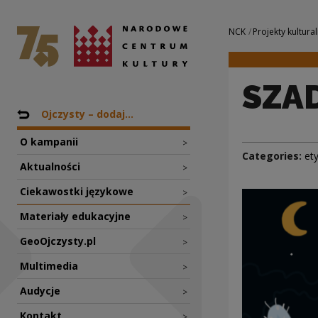
SZADŹ czy SADŹ? |
National Centre for Culture Poland
Navigation
NCK
Projekty kultural
SZAD
Nawigacja
Back to: Projekty
Ojczysty – dodaj...
O kampanii
>
Categories:
et
Aktualności
>
Ciekawostki językowe
>
Materiały edukacyjne
>
GeoOjczysty.pl
>
Multimedia
>
Audycje
>
Kontakt
>