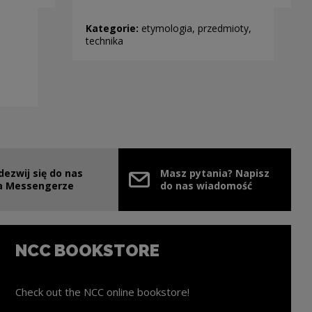
Kategorie:
etymologia, przedmioty,
technika
dezwij się do nas
Masz pytania? Napisz
e link will open in a new window
a Messengerze
do nas wiadomość
NCC BOOKSTORE
Check out the NCC online bookstore!