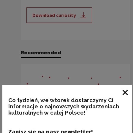
Download curiosity
Note, the link will open in a new
Recommended
Clo
Co tydzień, we wtorek dostarczymy Ci
informacje o najnowszych wydarzeniach
kulturalnych w całej Polsce!
Zapisz się na nasz newsletter!