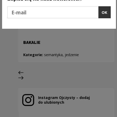
Podaj e-mail
OK
BAKALIE
Kategorie:
semantyka, jedzenie
Previous slide
Next slide
Instagram Ojczysty – dodaj
Note, the link will open in a new window
do ulubionych