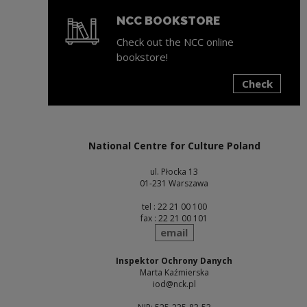
NCC BOOKSTORE
Check out the NCC online
bookstore!
Check
Note, the link will open in a new window
National Centre for Culture Poland
ul. Płocka 13
01-231 Warszawa
tel : 22 21 00 100
fax : 22 21 00 101
send
email
Inspektor Ochrony Danych
Marta Kaźmierska
iod@nck.pl