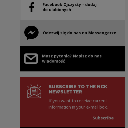
Facebook Ojczysty - dodaj
Note, the link will open in a new window
do ulubionych
Odezwij się do nas na Messengerze
Note, the link will open in a new window
Masz pytania? Napisz do nas
wiadomość
SUBSCRIBE TO THE NCK
NEWSLETTER
If you want to receive current
information in your e-mail box.
Subscribe