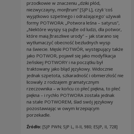
przodkowie w znaczeniu „dziki płód,
niezwyczayny, monʃtrum” [SJP L], czyli ‘coś
wyjątkowo szpetnego i odrażającego’ używali
formy POTWORA: „Potwora leśna – satyrus”,
„Niektóre wyspy są puʃte od ludzi, dla potwor,
które maią ʃtraszliwe urody” – jak starano się
wytłumaczyć obecność bezludnych wysp
na świecie. Męski POTWÓR, występujący także
jako POTWOR, pojawił się jako modyfikacja
żeńskiej POTWORY i na początku był
traktowany jako błąd językowy. Widocznie
jednak szpetota, szkaradność i obmierzłość nie
licowały z rodzajem gramatycznym
rzeczownika – w końcu co płeć piękna, to płeć
piękna – i rychło POTWORA została jednak
na stałe POTWOREM, ślad swój językowy
pozostawiając w owym krzepiącym
porzekadle.
Źródło:
[SJP PWN; SJP L, II-II, 980; ESJP, II, 728]