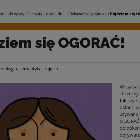
AĆ! | Narodowe Cen
ne...
Projekty
Ojczysty – dodaj do...
Ciekawostki językowe
Pójdziem się O
ziem się OGORAĆ!
ymologia
,
semantyka
,
zajęcia
W czasach
i brzuchy
tak czy s
osłonili w
używano 
OGORAĆ t
od dokon
derywatem