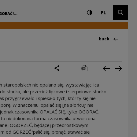
Settings and search
High contrast
CHANGE LAN
Expand 
trum Kultury
PL
GORAĆ!...
Back to:Ciekawos
back
share
print
pobierz
Previous cur
Next cu
 staropolskich nie opalano się, wystawiając lica
 do słonka, ale przecież lipcowe i sierpniowe słonko
iak przygrzewało i spiekało tych, którzy się nie
 porę. W znaczeniu ‘opalać się [na słońcu]’ nie
jednak czasownika OPALAĆ SIĘ, tylko OGORAĆ.
o niedokonana forma czasownika utworzona
anej OGORZEĆ, będącej przedrostkowym
 od GORZEĆ ‘palić się, płonąć; stawać się