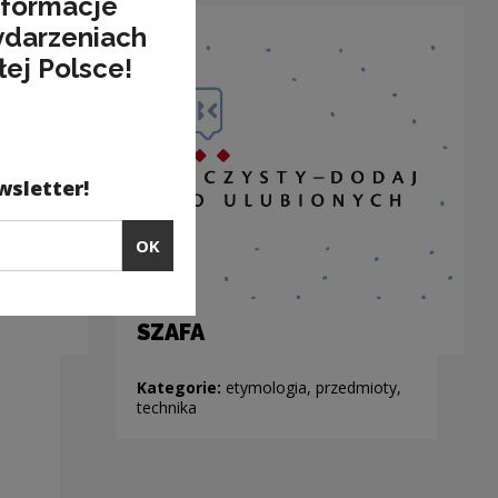
nformacje
ydarzeniach
łej Polsce!
wsletter!
OK
SZAFA
Kategorie:
etymologia, przedmioty,
technika