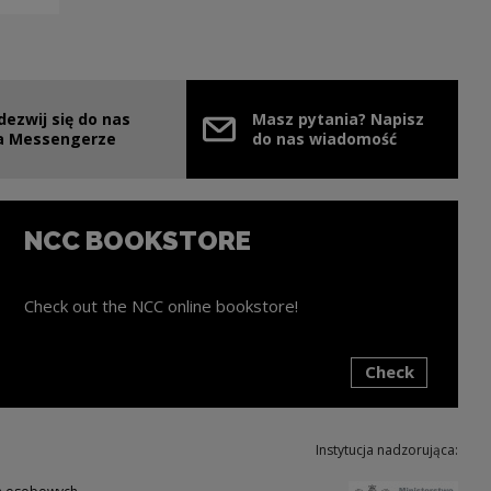
dezwij się do nas
Masz pytania? Napisz
e link will open in a new window
a Messengerze
do nas wiadomość
NCC BOOKSTORE
Check out the NCC online bookstore!
Check
ink will open in a new window
Instytucja nadzorująca:
Note,