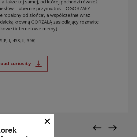
 a także tej samej, od której pochodzi również
iesłów – obecnie przymiotnik – OGORZAŁY
e ‘opalony od słońca’, a współcześnie wraz
 daleką krewną GORZAŁĄ zasiedlający rozmaite
zykowe i internetowe memy).
SJP, I, 458; II, 396]
oad curiosity
Note, the link will open in a new window
Close window
torek
Previous slide
Next slide