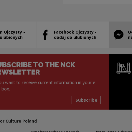
m Ojczysty –
Facebook Ojczysty -
O
will open in a new window
Note, the link will open in a new window
Note, th
 ulubionych
dodaj do ulubionych
n
UBSCRIBE TO THE NCK
EWSLETTER
you want to receive current information in your e-
l box.
Subscribe
Note, the l
or Culture Poland