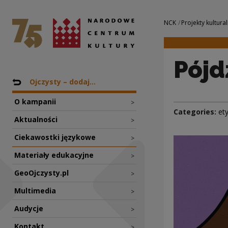
Pójdziem się OGOR
National Centre for Culture Poland
Navigation
NCK
Projekty kultural
Pójd
Nawigacja
Back to: Projekty
Ojczysty – dodaj...
O kampanii
>
Categories:
et
Aktualności
>
Ciekawostki językowe
>
Materiały edukacyjne
>
GeoOjczysty.pl
>
Multimedia
>
Audycje
>
Kontakt
>