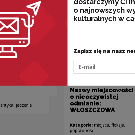
dostarczymy Ci i
o najnowszych w
kulturalnych w ca
Zapisz się na nasz ne
Podaj e-mail
Nazwy miejscowości
o nieoczywistej
odmianie:
antyka, jedzenie
WŁOSZCZOWA
Kategorie:
miejsca, fleksja,
poprawność