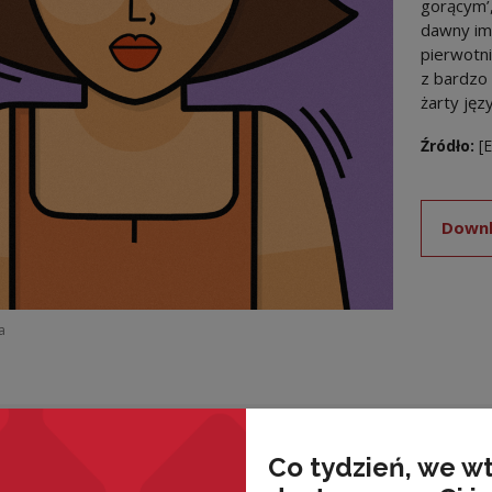
gorącym’,
dawny im
pierwotni
z bardzo
żarty ję
Źródło:
[E
Downl
a
nded
Co tydzień, we w