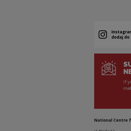
Instagra
Note, the link 
dodaj do
S
N
If 
mai
National Centre f