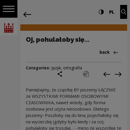
on the entire
Oj, pohulałoby się… | Narodowe Centru
Settings and search
High contrast
CHANG
Exp
PL
Navigation
back
Open navigation
National Centre for Culture Poland
Oj, pohulałoby się…
Back to:Cieka
back
Categories:
język
,
ortografia
share
print
pobierz
Previous c
Next
Pamiętajmy, że cząstkę BY piszemy ŁĄCZNIE
ze WSZYSTKIMI FORMAMI OSOBOWYMI
CZASOWNIKA, nawet wtedy, gdy forma
osobowa jest użyta nieosobowo. Dlatego
piszemy: Poszłoby się do kina; pojechałoby się
na wycieczkę (gdyby było kiedy i za co);
pohulałoby się troszkę… - mimo że wszystkie te