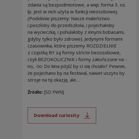
zdania są bezpodmiotowe, a więc forma 3. os.
lp. jest w nich użyta w funkcji nieosobowej.
(Podobnie piszemy: Nasze maleństwo
i poszłoby do przedszkola, i pojechałoby
na wycieczkę, i pohulałoby z innymi bobasami,
gdyby tylko było zdrowe). Jedynymi formami
czasownika, które piszemy ROZDZIELNIE
z cząstką BY są formy stricte bezosobowe,
czyli BEZOKOLICZNIK i formy zakończone na -
no, -to: Do kina pójść by ci się chciało? Pewnie,
że pojechano by na festiwal, nawet uszyto by
stroje na tę okazję, ale…
Źródło:
[SO PWN]
Download curiosity
Note, the link will open in a new