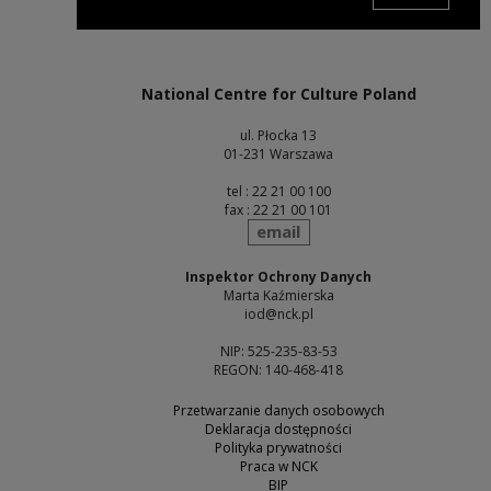
Note, the link will open in a new window
National Centre for Culture Poland
ul. Płocka 13
01-231 Warszawa
tel : 22 21 00 100
fax : 22 21 00 101
send
email
Inspektor Ochrony Danych
Marta Kaźmierska
iod@nck.pl
NIP: 525-235-83-53
REGON: 140-468-418
Przetwarzanie danych osobowych
Deklaracja dostępności
Polityka prywatności
Praca w NCK
BIP