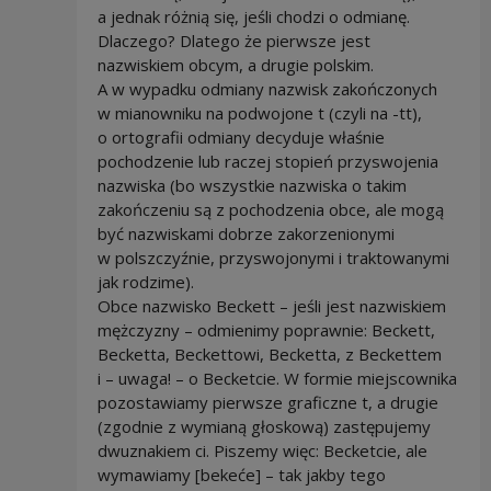
a jednak różnią się, jeśli chodzi o odmianę.
Dlaczego? Dlatego że pierwsze jest
nazwiskiem obcym, a drugie polskim.
A w wypadku odmiany nazwisk zakończonych
w mianowniku na podwojone t (czyli na -tt),
o ortografii odmiany decyduje właśnie
pochodzenie lub raczej stopień przyswojenia
nazwiska (bo wszystkie nazwiska o takim
zakończeniu są z pochodzenia obce, ale mogą
być nazwiskami dobrze zakorzenionymi
w polszczyźnie, przyswojonymi i traktowanymi
jak rodzime).
Obce nazwisko Beckett – jeśli jest nazwiskiem
mężczyzny – odmienimy poprawnie: Beckett,
Becketta, Beckettowi, Becketta, z Beckettem
i – uwaga! – o Becketcie. W formie miejscownika
pozostawiamy pierwsze graficzne t, a drugie
(zgodnie z wymianą głoskową) zastępujemy
dwuznakiem ci. Piszemy więc: Becketcie, ale
wymawiamy [bekeće] – tak jakby tego