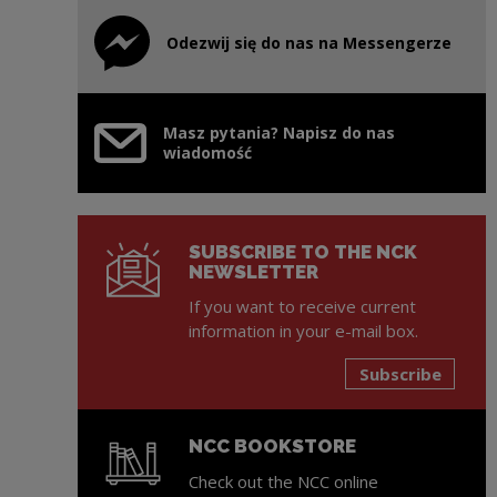
Odezwij się do nas na Messengerze
Note, the link will open in a new window
Masz pytania? Napisz do nas
wiadomość
SUBSCRIBE TO THE NCK
NEWSLETTER
If you want to receive current
information in your e-mail box.
Subscribe
NCC BOOKSTORE
Check out the NCC online