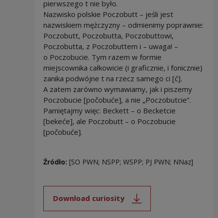
pierwszego t nie było.
Nazwisko polskie Poczobutt – jeśli jest
nazwiskiem mężczyzny – odmienimy poprawnie:
Poczobutt, Poczobutta, Poczobuttowi,
Poczobutta, z Poczobuttem i – uwaga! –
o Poczobucie. Tym razem w formie
miejscownika całkowicie (i graficznie, i fonicznie)
zanika podwójne t na rzecz samego ci [ć].
A zatem zarówno wymawiamy, jak i piszemy
Poczobucie [počobuće], a nie „Poczobutcie”.
Pamiętajmy więc: Beckett – o Becketcie
[bekeće], ale Poczobutt – o Poczobucie
[počobuće].
Źródło:
[SO PWN; NSPP; WSPP; PJ PWN; NNaz]
Download curiosity
Note, the link will open in a new