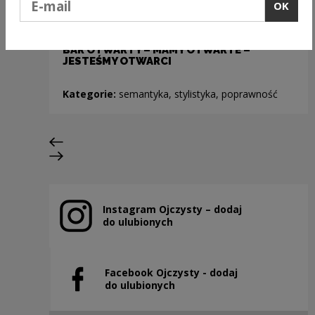
OK
BAR OTWARTY – MAMY OTWARTE –
JESTEŚMY OTWARCI
Kategorie:
semantyka, stylistyka, poprawność
Previous slide
Next slide
Instagram Ojczysty – dodaj
Note, the link will open in a new window
do ulubionych
Facebook Ojczysty - dodaj
Note, the link will open in a new window
do ulubionych