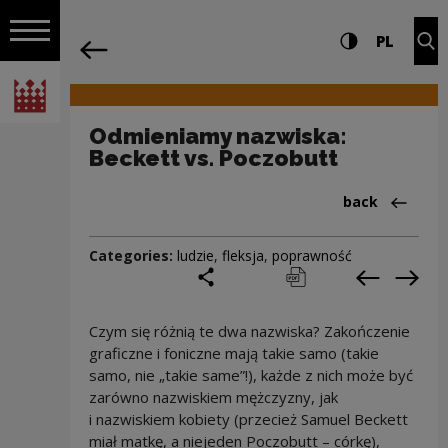
on the entire
Odmieniamy nazwiska: Beckett vs. Poc
Settings and search
High contrast
CHANG
Exp
PL
Navigation
back
Open navigation
National Centre for Culture Poland
Odmieniamy nazwiska:
Beckett vs. Poczobutt
Back to:Cieka
back
Categories:
ludzie
,
fleksja
,
poprawność
share
print
pobierz
Previous c
Next
Czym się różnią te dwa nazwiska? Zakończenie
graficzne i foniczne mają takie samo (takie
samo, nie „takie same”!), każde z nich może być
zarówno nazwiskiem mężczyzny, jak
i nazwiskiem kobiety (przecież Samuel Beckett
miał matkę, a niejeden Poczobutt – córkę),