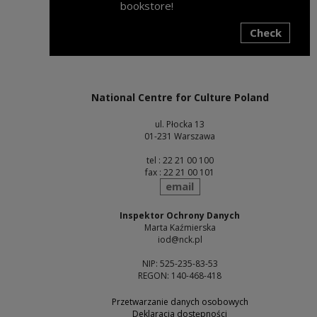
bookstore!
Check
Note, the link will open in a new window
National Centre for Culture Poland
ul. Płocka 13
01-231 Warszawa
tel : 22 21 00 100
fax : 22 21 00 101
send
email
Inspektor Ochrony Danych
Marta Kaźmierska
iod@nck.pl
NIP: 525-235-83-53
REGON: 140-468-418
Przetwarzanie danych osobowych
Deklaracja dostępności