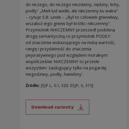
do niczego, do niczego niezdatny, nędzny, lichy,
podły’: „Mieli lud wielki, ale nikczemny ku walce”
– cytuje S.B. Linde – „Był to człowiek gniewliwy,
wszakoż iego gniew był krótki i nikczemny”.
Przymiotnik NIKCZEMNY przeszedł podobną
drogę semantyczną co przymiotnik PODŁY:
od znaczenia wskazującego na niską wartość,
rangę i przydatność do znaczenia
pejoratywnego pod względem moralnym:
współcześnie NIKCZEMNY to przede
wszystkim ‘zasługujący tylko na pogardę;
niegodziwy, podły, haniebny’.
Źródło:
[SJP L, II-I, 320; ESJP, II, 315]
Download curiosity
Note, the link will open in a new