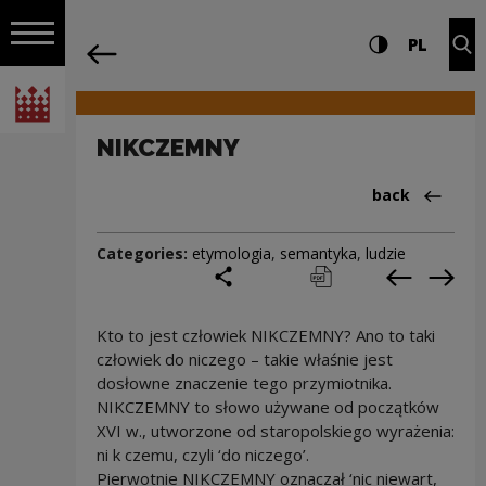
on the entire
NIKCZEMNY | Narodowe Centrum Kultu
Settings and search
High contrast
CHANG
Exp
PL
Navigation
back
Open navigation
National Centre for Culture Poland
NIKCZEMNY
Back to:Cieka
back
Categories:
etymologia
,
semantyka
,
ludzie
share
print
pobierz
Previous c
Next
Kto to jest człowiek NIKCZEMNY? Ano to taki
człowiek do niczego – takie właśnie jest
dosłowne znaczenie tego przymiotnika.
NIKCZEMNY to słowo używane od początków
XVI w., utworzone od staropolskiego wyrażenia:
ni k czemu, czyli ‘do niczego’.
Pierwotnie NIKCZEMNY oznaczał ‘nic niewart,