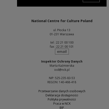
Note, the link will open in a new window
National Centre for Culture Poland
ul. Płocka 13
01-231 Warszawa
tel : 22 21 00 100
fax : 22 21 00 101
send
email
Inspektor Ochrony Danych
Marta Kaźmierska
iod@nck.pl
NIP: 525-235-83-53
REGON: 140-468-418
Przetwarzanie danych osobowych
Deklaracja dostępności
Polityka prywatności
Praca w NCK
BIP