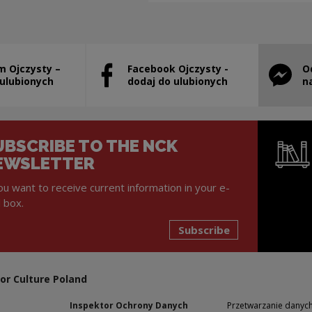
m Ojczysty –
Facebook Ojczysty -
O
will open in a new window
Note, the link will open in a new window
Note, th
 ulubionych
dodaj do ulubionych
n
UBSCRIBE TO THE NCK
EWSLETTER
you want to receive current information in your e-
l box.
Subscribe
Note, the l
or Culture Poland
Inspektor Ochrony Danych
Przetwarzanie dany