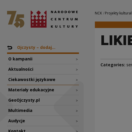
LIKIER vs. LIKWOR
National Centre for Culture Poland
Navigation
NCK
Projekty kultural
LIKI
Nawigacja
Back to: Projekty
Ojczysty – dodaj...
O kampanii
>
Categories:
se
Aktualności
>
Ciekawostki językowe
>
Materiały edukacyjne
>
GeoOjczysty.pl
>
Multimedia
>
Audycje
>
Kontakt
>