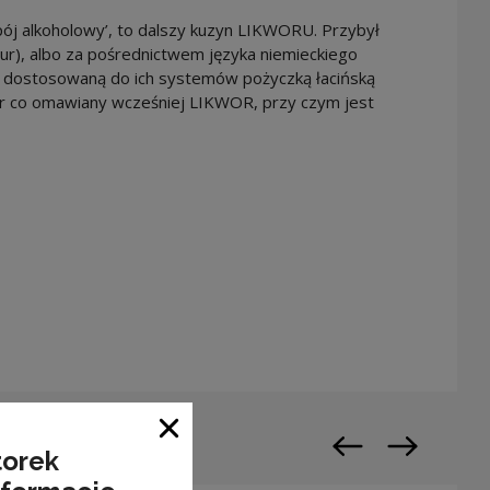
apój alkoholowy’, to dalszy kuzyn LIKWORU. Przybył
ueur), albo za pośrednictwem języka niemieckiego
nak dostosowaną do ich systemów pożyczką łacińską
or co omawiany wcześniej LIKWOR, przy czym jest
n a new window
Close window
torek
Previous slide
Next slide