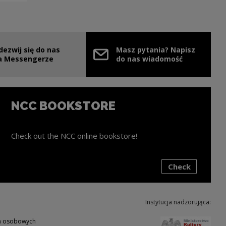
dezwij się do nas
Masz pytania? Napisz
e link will open in a new window
a Messengerze
do nas wiadomość
NCC BOOKSTORE
Check out the NCC online bookstore!
Check
ink will open in a new window
Instytucja nadzorująca:
Note,
ch osobowych