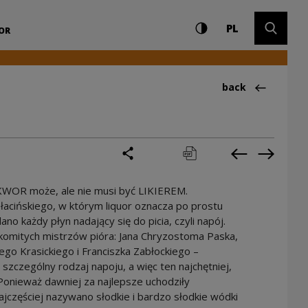
Settings and search
High contrast
CHANGE LAN
Expand 
m Kultury
PL
WOR
Back to:Ciekawos
back
share
print
pobierz
Previous cur
Next cu
KWOR może, ale nie musi być LIKIEREM.
łacińskiego, w którym liquor oznacza po prostu
no każdy płyn nadający się do picia, czyli napój.
omitych mistrzów pióra: Jana Chryzostoma Paska,
ego Krasickiego i Franciszka Zabłockiego –
czególny rodzaj napoju, a więc ten najchętniej,
Ponieważ dawniej za najlepsze uchodziły
częściej nazywano słodkie i bardzo słodkie wódki