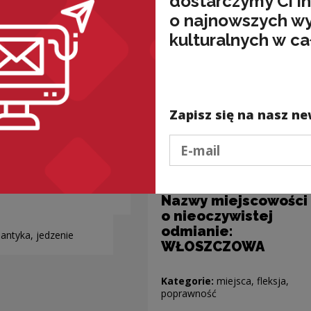
dostarczymy Ci i
o najnowszych w
kulturalnych w ca
Zapisz się na nasz ne
Podaj e-mail
Nazwy miejscowości
o nieoczywistej
odmianie:
antyka, jedzenie
WŁOSZCZOWA
Kategorie:
miejsca, fleksja,
poprawność