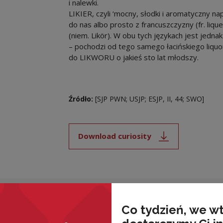
i nalewki.
LIKIER, czyli ‘mocny, słodki i aromatyczny n
do nas albo prosto z francuszczyzny (fr. liq
(niem. Likör). W obu tych językach jest jed
– pochodzi od tego samego łacińskiego liqu
do LIKWORU o jakieś sto lat młodszy.
Źródło:
[SJP PWN; USJP; ESJP, II, 44; SWO]
Download curiosity
Note, the link will open i
nded
Co tydzień, we w