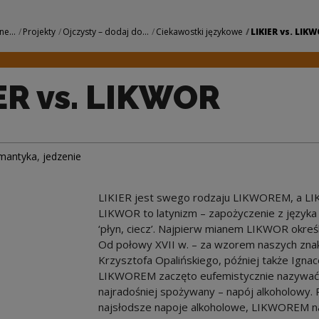
 | Narodowe Centru
ne...
Projekty
Ojczysty – dodaj do...
Ciekawostki językowe
LIKIER vs. LIK
ER vs. LIKWOR
mantyka
,
jedzenie
LIKIER jest swego rodzaju LIKWOREM, a LI
LIKWOR to latynizm – zapożyczenie z języka 
‘płyn, ciecz’. Najpierw mianem LIKWOR określa
Od połowy XVII w. – za wzorem naszych znak
Krzysztofa Opalińskiego, później także Ignac
LIKWOREM zaczęto eufemistycznie nazywać sz
najradośniej spożywany – napój alkoholowy. 
najsłodsze napoje alkoholowe, LIKWOREM naj