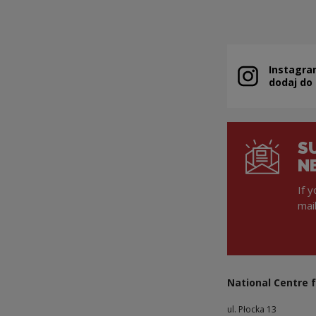
Instagra
Note, the link 
dodaj do
S
N
If 
mai
National Centre f
ul. Płocka 13