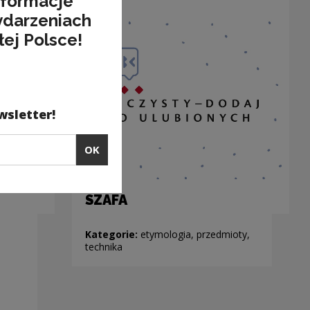
nformacje
ydarzeniach
łej Polsce!
wsletter!
OK
SZAFA
Kategorie:
etymologia, przedmioty,
technika