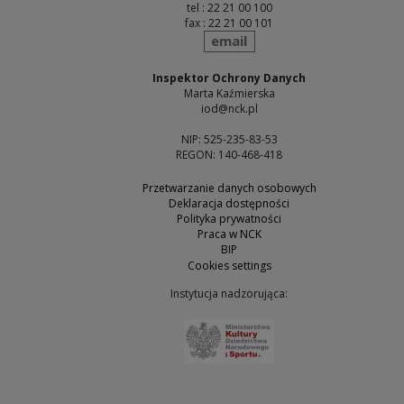
tel : 22 21 00 100
fax : 22 21 00 101
send
email
Inspektor Ochrony Danych
Marta Kaźmierska
iod@nck.pl
NIP: 525-235-83-53
REGON: 140-468-418
Przetwarzanie danych osobowych
Deklaracja dostępności
Polityka prywatności
Praca w NCK
BIP
Cookies settings
Instytucja nadzorująca:
Note, the link will open 