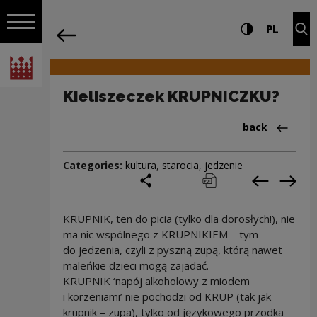
on the entire
Kieliszeczek KRUPNICZKU? | Narodowe
Settings and search
High contrast
CHANG
Exp
PL
Navigation
back
Open navigation
National Centre for Culture Poland
Kieliszeczek KRUPNICZKU?
Back to:Cieka
back
Categories:
kultura
,
starocia
,
jedzenie
share
print
pobierz
Previous c
Next
KRUPNIK, ten do picia (tylko dla dorosłych!), nie
ma nic wspólnego z KRUPNIKIEM – tym
do jedzenia, czyli z pyszną zupą, którą nawet
maleńkie dzieci mogą zajadać.
KRUPNIK ‘napój alkoholowy z miodem
i korzeniami’ nie pochodzi od KRUP (tak jak
krupnik – zupa), tylko od językowego przodka