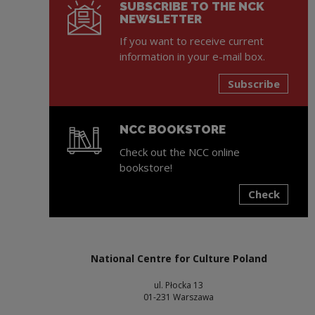
SUBSCRIBE TO THE NCK
NEWSLETTER
If you want to receive current
information in your e-mail box.
Subscribe
NCC BOOKSTORE
Check out the NCC online
bookstore!
Check
Note, the link will open in a new window
National Centre for Culture Poland
ul. Płocka 13
01-231 Warszawa