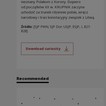
nieznany Polakom z Korony. Dopiero
od początków XX w. KRUPNIK zaczyna
uchodzić za trunek rdzennie polski, wręcz
narodowy i traci konotacyjny związek z Litwą.
Źródło:
[SJP PWN; SJP Dor; USJP; ESJP, I, 827-
828]
Download curiosity
Note, the link will open in a new
Recommended