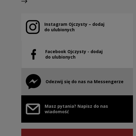
Next slide
Instagram Ojczysty – dodaj
Note, the link will open in a new window
do ulubionych
Facebook Ojczysty - dodaj
Note, the link will open in a new window
do ulubionych
Odezwij się do nas na Messengerze
Note, the link will open in a new window
Masz pytania? Napisz do nas
wiadomość