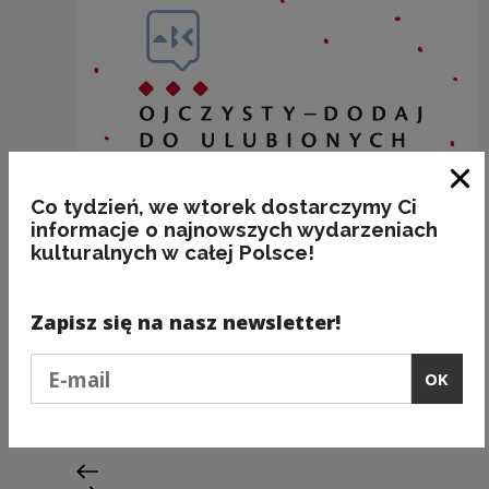
Clo
Co tydzień, we wtorek dostarczymy Ci
informacje o najnowszych wydarzeniach
kulturalnych w całej Polsce!
Zapisz się na nasz newsletter!
BAKALIE
Podaj e-mail
OK
Kategorie:
semantyka, jedzenie
Previous slide