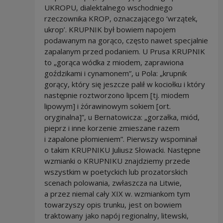
UKROPU, dialektalnego wschodniego
rzeczownika KROP, oznaczającego ‘wrzątek,
ukrop’. KRUPNIK był bowiem napojem
podawanym na gorąco, często nawet specjalnie
zapalanym przed podaniem. U Prusa KRUPNIK
to „gorąca wódka z miodem, zaprawiona
goździkami i cynamonem”, u Pola: „krupnik
gorący, który się jeszcze palił w kociołku i który
następnie roztworzono lipcem [tj. miodem
lipowym] i żórawinowym sokiem [ort.
oryginalna]”, u Bernatowicza: „gorzałka, miód,
pieprz i inne korzenie zmieszane razem
i zapalone płomieniem”. Pierwszy wspominał
o takim KRUPNIKU Juliusz Słowacki. Następne
wzmianki o KRUPNIKU znajdziemy przede
wszystkim w poetyckich lub prozatorskich
scenach polowania, zwłaszcza na Litwie,
a przez niemal cały XIX w. wzmiankom tym
towarzyszy opis trunku, jest on bowiem
traktowany jako napój regionalny, litewski,