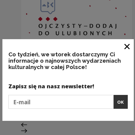
Clo
Co tydzień, we wtorek dostarczymy Ci
informacje o najnowszych wydarzeniach
kulturalnych w całej Polsce!
Zapisz się na nasz newsletter!
BAKALIE
Podaj e-mail
OK
Kategorie:
semantyka, jedzenie
Previous slide
Next slide