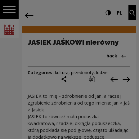
on the entire
JASIEK JAŚKOWI nierówny | Narodowe 
Settings and search
High contrast
CHANG
Exp
PL
Navigation
back
Open navigation
National Centre for Culture Poland
JASIEK JAŚKOWI nierówny
Back to:Cieka
back
Categories:
kultura
,
przedmioty
,
ludzie
share
print
pobierz
Previous c
Next
JASIEK to imię – zdrobnienie od Jan, a raczej
zgrubienie zdrobnienia od tego imienia: Jan > Jaś
> Jasiek.
JASIEK to również mała poduszka –
kwadratowa, rzadziej okrągła poduszeczka,
którą podkłada się pod głowę, często układając
ją dodatkowo na większej poduszce.