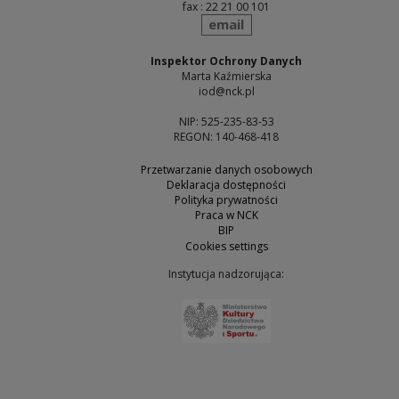
fax : 22 21 00 101
send
email
Inspektor Ochrony Danych
Marta Kaźmierska
iod@nck.pl
NIP: 525-235-83-53
REGON: 140-468-418
Przetwarzanie danych osobowych
Deklaracja dostępności
Polityka prywatności
Praca w NCK
BIP
Cookies settings
Instytucja nadzorująca:
Note, the link will open 