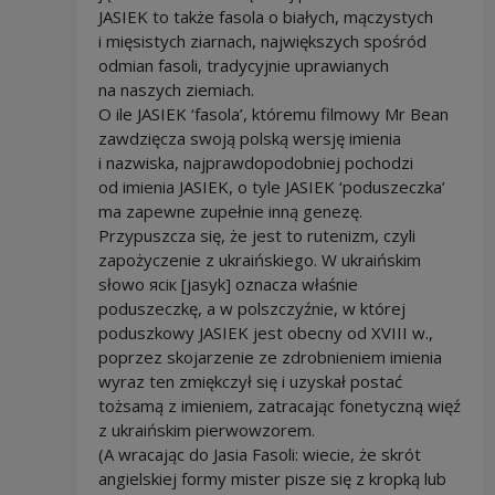
JASIEK to także fasola o białych, mączystych
i mięsistych ziarnach, największych spośród
odmian fasoli, tradycyjnie uprawianych
na naszych ziemiach.
O ile JASIEK ‘fasola’, któremu filmowy Mr Bean
zawdzięcza swoją polską wersję imienia
i nazwiska, najprawdopodobniej pochodzi
od imienia JASIEK, o tyle JASIEK ‘poduszeczka’
ma zapewne zupełnie inną genezę.
Przypuszcza się, że jest to rutenizm, czyli
zapożyczenie z ukraińskiego. W ukraińskim
słowo ясік [jasyk] oznacza właśnie
poduszeczkę, a w polszczyźnie, w której
poduszkowy JASIEK jest obecny od XVIII w.,
poprzez skojarzenie ze zdrobnieniem imienia
wyraz ten zmiękczył się i uzyskał postać
tożsamą z imieniem, zatracając fonetyczną więź
z ukraińskim pierwowzorem.
(A wracając do Jasia Fasoli: wiecie, że skrót
angielskiej formy mister pisze się z kropką lub