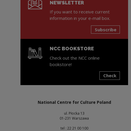
NEWSLETTER
If you want to receive current
information in your e-mail box.
Subscribe
NCC BOOKSTORE
Check out the NCC online
bookstore!
Check
Note, the link will open in a new window
National Centre for Culture Poland
ul. Płocka 13
01-231 Warszawa
tel : 22 21 00 100