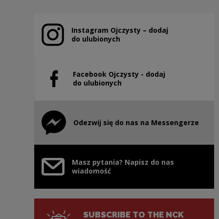
Instagram Ojczysty – dodaj
Note, the link will open in a new window
do ulubionych
Facebook Ojczysty - dodaj
Note, the link will open in a new window
do ulubionych
Odezwij się do nas na Messengerze
Note, the link will open in a new window
Masz pytania? Napisz do nas
wiadomość
SUBSCRIBE TO THE NCK