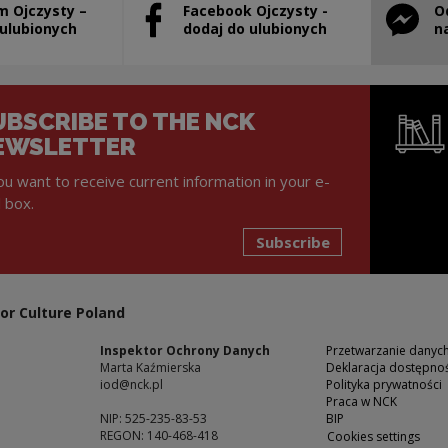
m Ojczysty –
Facebook Ojczysty -
O
will open in a new window
Note, the link will open in a new window
Note, th
 ulubionych
dodaj do ulubionych
n
UBSCRIBE TO THE NCK
EWSLETTER
you want to receive current information in your e-
l box.
Subscribe
Note, the l
or Culture Poland
Inspektor Ochrony Danych
Przetwarzanie dany
Marta Kaźmierska
Deklaracja dostępnoś
iod@nck.pl
Polityka prywatności
Praca w NCK
NIP: 525-235-83-53
BIP
REGON: 140-468-418
Cookies settings