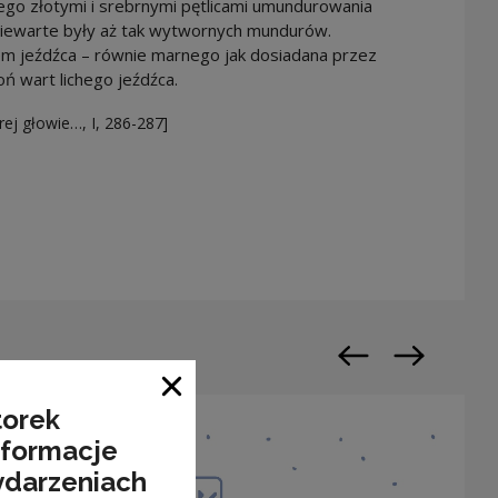
go złotymi i srebrnymi pętlicami umundurowania
 niewarte były aż tak wytwornych mundurów.
m jeźdźca – równie marnego jak dosiadana przez
ń wart lichego jeźdźca.
ej głowie…, I, 286-287]
n a new window
Previous slide
Next slide
Close window
torek
nformacje
ydarzeniach