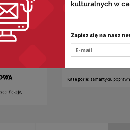
kulturalnych w ca
Zapisz się na nasz ne
Podaj e-mail
jscowości
...a Ty w MIĘDZYCZAS
wistej
posprzątasz...
OWA
Kategorie:
semantyka, popraw
sca, fleksja,