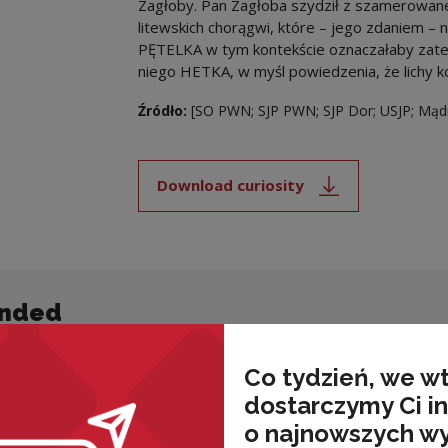
Zagłoby. Pan Zagłoba szydził z szamerowane
litewskich chorągwi, które – jego zdaniem –
PĘTELKA w tym kontekście oznaczałaby zate
niego HETKA, w myśl powiedzenia, że lichy ko
Źródło:
[SO PWN; SJP PWN; SJP Dor; USJP; Mądr
Download curiosity
Note, the link will open i
nded
Co tydzień, we w
dostarczymy Ci i
o najnowszych w