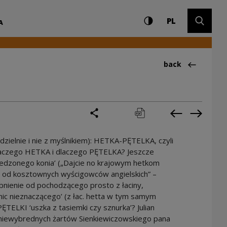
Settings and search
High contrast
CHANGE LAN
Expand 
Kultury
PL
A
Back to:Ciekawos
back
share
print
pobierz
Previous cur
Next cu
dzielnie i nie z myślnikiem): HETKA-PĘTELKA, czyli
 Dlaczego HETKA i dlaczego PĘTELKA? Jeszcze
edzonego konia’ („Dajcie no krajowym hetkom
ą od kosztownych wyścigowców angielskich” –
nienie od pochodzącego prosto z łaciny,
c nieznaczącego’ (z łac. hetta w tym samym
ĘTELKI ‘uszka z tasiemki czy sznurka’? Julian
 niewybrednych żartów Sienkiewiczowskiego pana