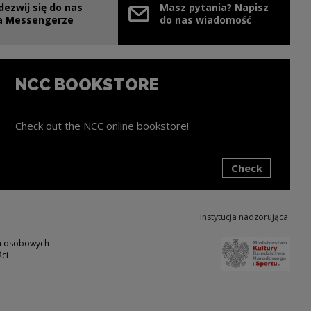
dezwij się do nas
Masz pytania? Napisz
e link will open in a new window
a Messengerze
do nas wiadomość
NCC BOOKSTORE
Check out the NCC online bookstore!
Check
ink will open in a new window
Instytucja nadzorująca:
Note,
ch osobowych
ci