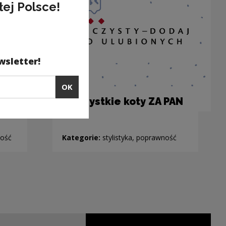
łej Polsce!
wsletter!
OK
IE
…wszystkie koty ZA PAN
BRAT
ność
Kategorie:
stylistyka, poprawność