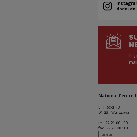
Instagra
Note, the link 
dodaj do
S
N
If 
mai
National Centre f
ul. Płocka 13
01-231 Warszawa
tel : 22 21 00 100
fax : 22 21 00 101
send
email