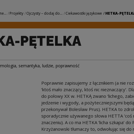
Narodowe Centrum 
ne...
Projekty
Ojczysty – dodaj do...
Ciekawostki językowe
HETKA-PĘTELK
KA-PĘTELKA
ymologia
,
semantyka
,
ludzie
,
poprawność
Poprawnie zapisujemy z łącznikiem (a nie roz
‘ktoś mało znaczący, ktoś nic nieznaczący’.
do połowy XX w. HETKĄ zwano ‘lichego, zabi
jedzenie i wygody, a pożyteczniejszymi będ
przekonywał Bolesław Prus). HETKA to zdrob
sporadycznie używanego słowa HETTA ‘coś ni
znaczeniu). A co ma HETKA ‘licha szkapa’ do P
Krzyżanowski tłumaczy to, odwołując się do