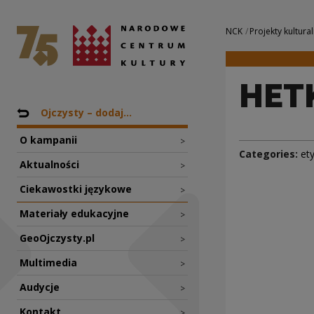
HETKA-PĘTELKA | 
National Centre for Culture Poland
Navigation
NCK
Projekty kultural
HET
Nawigacja
Back to: Projekty
Ojczysty – dodaj...
O kampanii
>
Categories:
et
Aktualności
>
Ciekawostki językowe
>
Materiały edukacyjne
>
GeoOjczysty.pl
>
Multimedia
>
Audycje
>
Kontakt
>