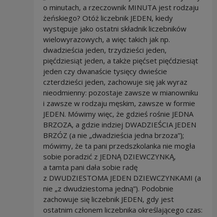
o minutach, a rzeczownik MINUTA jest rodzaju
żeńskiego? Otóż liczebnik JEDEN, kiedy
występuje jako ostatni składnik liczebników
wielowyrazowych, a więc takich jak np.
dwadzieścia jeden, trzydzieści jeden,
pięćdziesiąt jeden, a także pięćset pięćdziesiąt
jeden czy dwanaście tysięcy dwieście
czterdzieści jeden, zachowuje się jak wyraz
nieodmienny: pozostaje zawsze w mianowniku
i zawsze w rodzaju męskim, zawsze w formie
JEDEN. Mówimy więc, że gdzieś rośnie JEDNA
BRZOZA, a gdzie indziej DWADZIEŚCIA JEDEN
BRZÓZ (a nie „dwadzieścia jedna brzoza”);
mówimy, że ta pani przedszkolanka nie mogła
sobie poradzić z JEDNĄ DZIEWCZYNKĄ,
a tamta pani dała sobie radę
z DWUDZIESTOMA JEDEN DZIEWCZYNKAMI (a
nie „z dwudziestoma jedną”). Podobnie
zachowuje się liczebnik JEDEN, gdy jest
ostatnim członem liczebnika określającego czas: