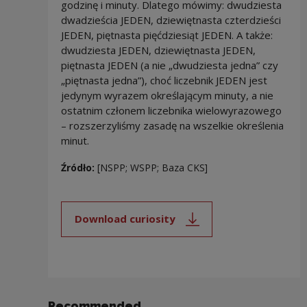
godzinę i minuty. Dlatego mówimy: dwudziesta
dwadzieścia JEDEN, dziewiętnasta czterdzieści
JEDEN, piętnasta pięćdziesiąt JEDEN. A także:
dwudziesta JEDEN, dziewiętnasta JEDEN,
piętnasta JEDEN (a nie „dwudziesta jedna” czy
„piętnasta jedna”), choć liczebnik JEDEN jest
jedynym wyrazem określającym minuty, a nie
ostatnim członem liczebnika wielowyrazowego
– rozszerzyliśmy zasadę na wszelkie określenia
minut.
Źródło:
[NSPP; WSPP; Baza CKS]
Download curiosity
Note, the link will open in a new
Recommended