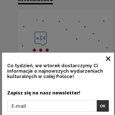
Clo
Co tydzień, we wtorek dostarczymy Ci
informacje o najnowszych wydarzeniach
kulturalnych w całej Polsce!
Zapisz się na nasz newsletter!
Podaj e-mail
OK
Nazwy miejscowości o nieoczywistej
odmianie: WŁOSZCZOWA