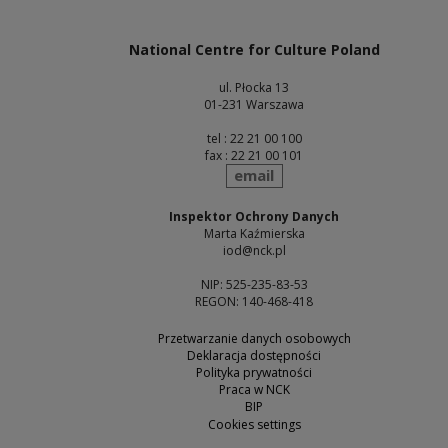
Note, the link will open in a new window
National Centre for Culture Poland
ul. Płocka 13
01-231 Warszawa
tel : 22 21 00 100
fax : 22 21 00 101
send
email
Inspektor Ochrony Danych
Marta Kaźmierska
iod@nck.pl
NIP: 525-235-83-53
REGON: 140-468-418
Przetwarzanie danych osobowych
Deklaracja dostępności
Polityka prywatności
Praca w NCK
BIP
Cookies settings