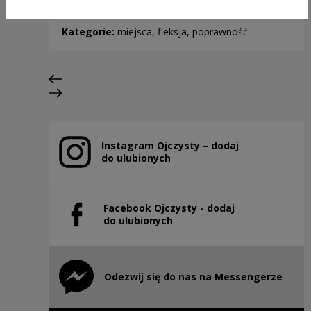
Kategorie:
miejsca, fleksja, poprawność
Previous slide
Next slide
Instagram Ojczysty – dodaj
Note, the link will open in a new window
do ulubionych
Facebook Ojczysty - dodaj
Note, the link will open in a new window
do ulubionych
Odezwij się do nas na Messengerze
Note, the link will open in a new window