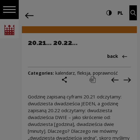
on the entire
20.21… 20.22… | Narodowe Centrum Kul
Settings and search
High contrast
CHANG
Exp
PL
Navigation
back
Open navigation
National Centre for Culture Poland
20.21… 20.22…
Back to:Cieka
back
Categories:
kalendarz
,
fleksja
,
poprawność
share
print
pobierz
Previous c
Next
Godzinę zapisaną cyframi 20.21 odczytamy:
dwudziesta dwadzieścia JEDEN, a godzinę
zapisaną 20.22 odczytamy: dwudziesta
dwadzieścia DWIE – jako skrócenie od:
dwudziesta [godzina], dwadzieścia dwie
[minuty]. Dlaczego? Dlaczego nie mówimy
„dwudziesta dwadzieścia jedna”, skoro myślimy