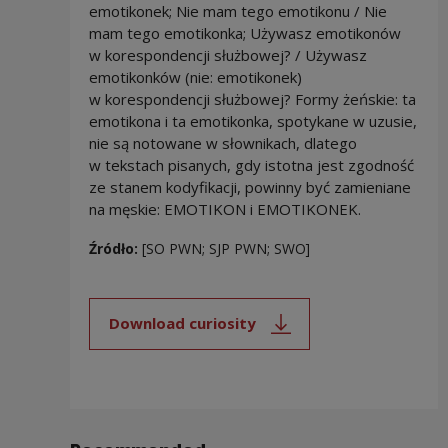
emotikonek; Nie mam tego emotikonu / Nie
mam tego emotikonka; Używasz emotikonów
w korespondencji służbowej? / Używasz
emotikonków (nie: emotikonek)
w korespondencji służbowej? Formy żeńskie: ta
emotikona i ta emotikonka, spotykane w uzusie,
nie są notowane w słownikach, dlatego
w tekstach pisanych, gdy istotna jest zgodność
ze stanem kodyfikacji, powinny być zamieniane
na męskie: EMOTIKON i EMOTIKONEK.
Źródło:
[SO PWN; SJP PWN; SWO]
Download curiosity
Note, the link will open in a new