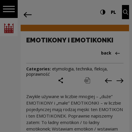
on the entire
EMOTIKONY i EMOTIKONKI | Narodowe C
Settings and search
High contrast
CHANG
Exp
PL
Navigation
back
Open navigation
National Centre for Culture Poland
EMOTIKONY i EMOTIKONKI
Back to:Cieka
back
Categories:
etymologia
,
technika
,
fleksja
,
poprawność
share
print
pobierz
Previous c
Next
Zwykle używane w liczbie mnogiej – „duże”
EMOTIKONY i „małe” EMOTIKONKI – w liczbie
pojedynczej mają rodzaj męski: ten EMOTIKON
i ten EMOTIKONEK. Poprawnie napiszemy
zatem: To ładny emotikon / to ładny
emotikonek; Wstawiam emotikon / wstawiam