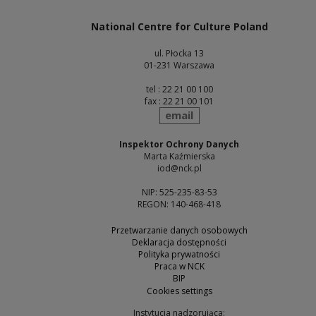
National Centre for Culture Poland
ul. Płocka 13
01-231 Warszawa
tel : 22 21 00 100
fax : 22 21 00 101
send
email
Inspektor Ochrony Danych
Marta Kaźmierska
iod@nck.pl
NIP: 525-235-83-53
REGON: 140-468-418
Przetwarzanie danych osobowych
Deklaracja dostępności
Polityka prywatności
Praca w NCK
BIP
Cookies settings
Instytucja nadzorująca: