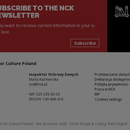
UBSCRIBE TO THE NCK
EWSLETTER
you want to receive current information in your e-
l box.
Subscribe
Note, the l
or Culture Poland
Inspektor Ochrony Danych
Przetwarzanie dany
Marta Kaźmierska
Deklaracja dostępnoś
iod@nck.pl
Polityka prywatności
Praca w NCK
NIP: 525-235-83-53
BIP
REGON: 140-468-418
Cookies settings
ow
Note, the link will open in a new windo
N
e for Culture Poland
Site structure:
s360
UI/UX design & coding:
Rytm.Digital