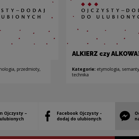
ALKIERZ czy ALKOWA
mologia, przedmioty,
Kategorie:
etymologia, semanty
technika
m Ojczysty –
Facebook Ojczysty -
O
will open in a new window
Note, the link will open in a new window
Note, th
 ulubionych
dodaj do ulubionych
n