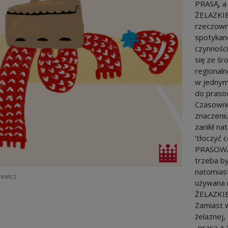
PRASĄ, a 
ŻELAZKIE
rzeczown
spotykane
czynności
się ze śr
regional
w jednym
do praso
Czasowni
znaczeni
zanikł n
‘tłoczyć 
PRASOWAN
trzeba b
natomias
iewicz
używana 
ŻELAZKIEM
Zamiast 
żelaznej
„prasa z