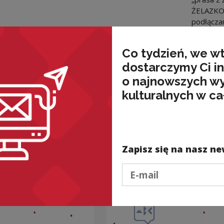
ŻELAZKO m
podłącza
Źródło:
[
Co tydzień, we w
dostarczymy Ci i
Downl
o najnowszych w
kulturalnych w ca
nded
Zapisz się na nasz ne
Podaj e-mail