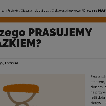
MY ŻELAZKIEM? | N
ne...
Projekty
Ojczysty – dodaj do...
Ciekawostki językowe
Dlaczego PRAS
czego PRASUJEMY
AZKIEM?
zyk
,
technika
Skoro sc
smarem, 
tłokiem,
na przykł
Jeśli dob
kiedyś – 