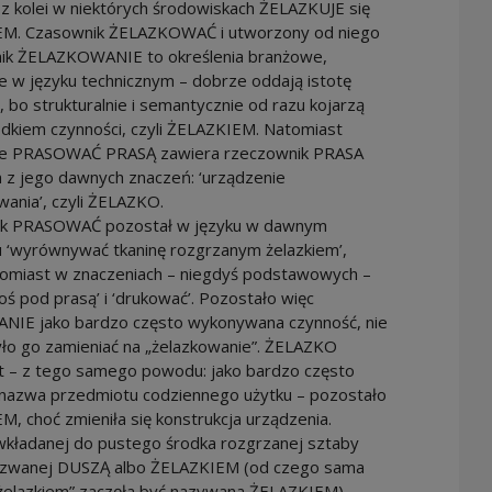
z kolei w niektórych środowiskach ŻELAZKUJE się
M. Czasownik ŻELAZKOWAĆ i utworzony od niego
ik ŻELAZKOWANIE to określenia branżowe,
 w języku technicznym – dobrze oddają istotę
, bo strukturalnie i semantycznie od razu kojarzą
odkiem czynności, czyli ŻELAZKIEM. Natomiast
ne PRASOWAĆ PRASĄ zawiera rzeczownik PRASA
 z jego dawnych znaczeń: ‘urządzenie
wania’, czyli ŻELAZKO.
k PRASOWAĆ pozostał w języku w dawnym
u ‘wyrównywać tkaninę rozgrzanym żelazkiem’,
atomiast w znaczeniach – niegdyś podstawowych –
coś pod prasą’ i ‘drukować’. Pozostało więc
IE jako bardzo często wykonywana czynność, nie
yło go zamieniać na „żelazkowanie”. ŻELAZKO
t – z tego samego powodu: jako bardzo często
nazwa przedmiotu codziennego użytku – pozostało
, choć zmieniła się konstrukcja urządzenia.
wkładanej do pustego środka rozgrzanej sztaby
, zwanej DUSZĄ albo ŻELAZKIEM (od czego sama
 żelazkiem” zaczęła być nazywana ŻELAZKIEM),