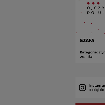
SZAFA
Kategorie:
ety
technika
Instagra
Note, the link 
dodaj do