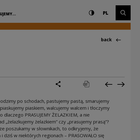
Settings and search
High contrast
CHANGE LAN
Expand 
arodowe Centrum Ku
PL
UJEMY...
Back to:Ciekawos
back
share
print
pobierz
Previous cur
Next cu
hodzimy po schodach, pastujemy pastą, smarujemy
piaskujemy piaskiem, walcujemy walcem i tłoczymy
 to dlaczego PRASUJEMY ŻELAZKIEM, a nie
ad „żelazkujemy żelazkiem” czy „prasujemy prasą”?
rze poszukamy w słownikach, to odkryjemy, że
a i dziś w niektórych regionach – PRASOWAŁO się