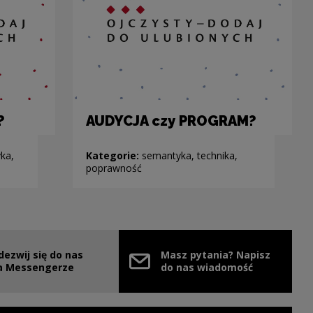
?
AUDYCJA czy PROGRAM?
ka,
Kategorie:
semantyka, technika,
poprawność
dezwij się do nas
Masz pytania? Napisz
e link will open in a new window
a Messengerze
do nas wiadomość