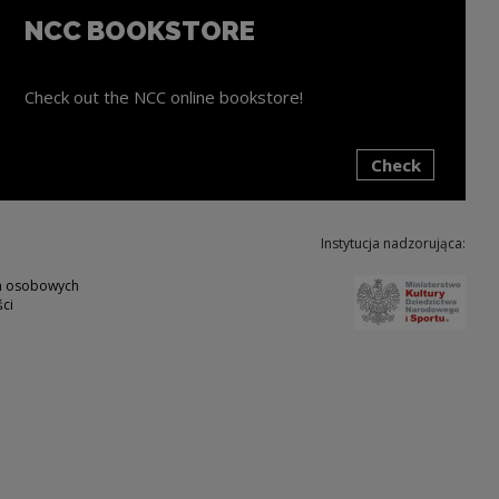
NCC BOOKSTORE
Check out the NCC online bookstore!
Check
ink will open in a new window
Instytucja nadzorująca:
Note,
ch osobowych
ci
w
ote, the link will open in a new window