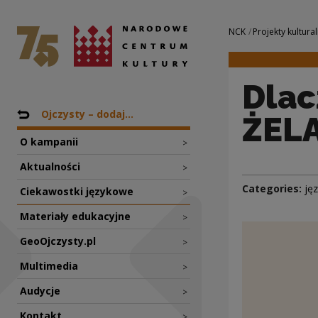
Dlaczego PRASUJE
National Centre for Culture Poland
Navigation
NCK
Projekty kultural
Dla
Nawigacja
Back to: Projekty
Ojczysty – dodaj...
ŻEL
O kampanii
>
Aktualności
>
Categories:
ję
Ciekawostki językowe
>
Materiały edukacyjne
>
GeoOjczysty.pl
>
Multimedia
>
Audycje
>
Kontakt
>