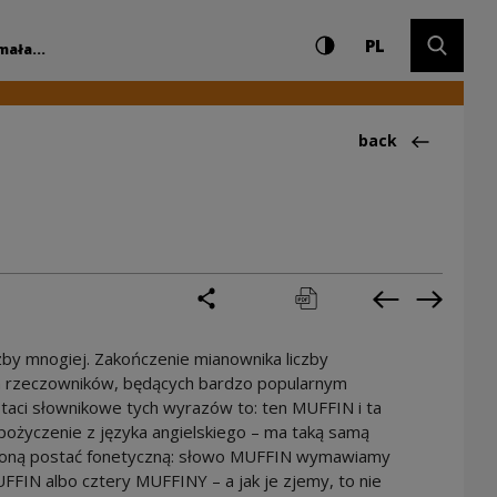
Settings and search
High contrast
CHANGE LAN
Expand 
dowe Centrum Kultu
PL
mała...
Back to:Ciekawos
back
share
print
pobierz
Previous cur
Next cu
by mnogiej. Zakończenie mianownika liczby
ych rzeczowników, będących bardzo popularnym
aci słownikowe tych wyrazów to: ten MUFFIN i ta
życzenie z języka angielskiego – ma taką samą
bliżoną postać fonetyczną: słowo MUFFIN wymawiamy
FFIN albo cztery MUFFINY – a jak je zjemy, to nie