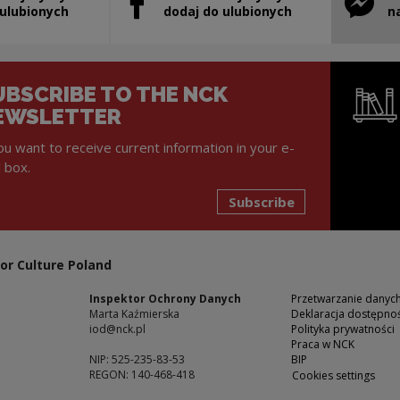
will open in a new window
Note, the link will open in a new window
Note, th
 ulubionych
dodaj do ulubionych
n
UBSCRIBE TO THE NCK
EWSLETTER
you want to receive current information in your e-
l box.
Subscribe
Note, the l
or Culture Poland
Inspektor Ochrony Danych
Przetwarzanie dany
Marta Kaźmierska
Deklaracja dostępnoś
iod@nck.pl
Polityka prywatności
Praca w NCK
NIP: 525-235-83-53
BIP
REGON: 140-468-418
Cookies settings