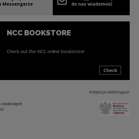
e link will open in a new window
a Messengerze
do nas wiadomość
NCC BOOKSTORE
Check out the NCC online bookstore!
Check
ink will open in a new window
Instytucja nadzorująca:
Note,
ch osobowych
ci