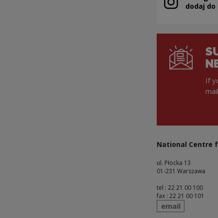
Note, the link 
dodaj do
S
N
If 
mai
National Centre f
ul. Płocka 13
01-231 Warszawa
tel : 22 21 00 100
fax : 22 21 00 101
send
email