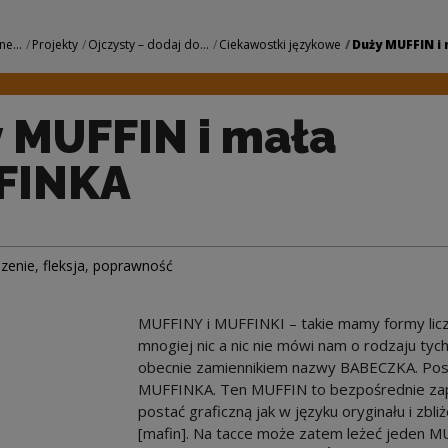
a MUFFINKA | Naro
ne...
Projekty
Ojczysty – dodaj do...
Ciekawostki językowe
Duży MUFFIN i 
 MUFFIN i mała
FINKA
dzenie
,
fleksja
,
poprawność
MUFFINY i MUFFINKI – takie mamy formy licz
mnogiej nic a nic nie mówi nam o rodzaju t
obecnie zamiennikiem nazwy BABECZKA. Post
MUFFINKA. Ten MUFFIN to bezpośrednie zapo
postać graficzną jak w języku oryginału i z
[mafin]. Na tacce może zatem leżeć jeden MU