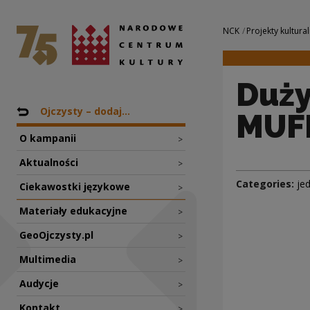
Duży MUFFIN i mał
National Centre for Culture Poland
Navigation
NCK
Projekty kultural
Duży
Nawigacja
Back to: Projekty
Ojczysty – dodaj...
MUF
O kampanii
>
Aktualności
>
Categories:
je
Ciekawostki językowe
>
Materiały edukacyjne
>
GeoOjczysty.pl
>
Multimedia
>
Audycje
>
Kontakt
>