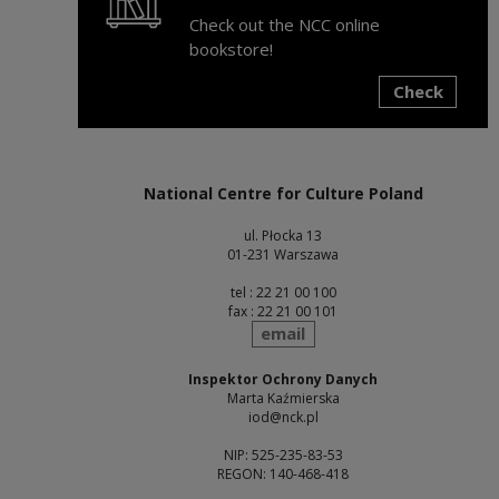
Check out the NCC online
bookstore!
Check
Note, the link will open in a new window
National Centre for Culture Poland
ul. Płocka 13
01-231 Warszawa
tel : 22 21 00 100
fax : 22 21 00 101
send
email
Inspektor Ochrony Danych
Marta Kaźmierska
iod@nck.pl
NIP: 525-235-83-53
REGON: 140-468-418