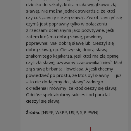
dziecko do szkoły, która miała wyjątkowo złą
sławę). Nie można jednak stwierdzić, że ktoś
czy coś „cieszy się złą sławą”. Zwrot: cieszyć się
czymś jest poprawny tylko w połączeniu
z rzeczami ocenianymi jako pozytywne. Jeśli
zatem ktoś ma dobrą sławę, powiemy
poprawnie: Miał dobrą sławę lub: Cieszył się
dobrą sławą, np. Cieszył się dobrą sławą
znakomitego kajakarza. Jeśli ktoś ma złą opinię,
czyli złą sławę, używamy czasownika ‘mieć’: Miał
złą sławę birbanta i lowelasa. A jeśli chcemy
powiedzieć po prostu, że ktoś był sławny – i już
– to nie dodajemy do „sławy” żadnego
określenia i mówimy, że ktoś cieszy się sławą:
Odniósł spektakularny sukces i od paru lat
cieszył się sławą.
Źródło:
[NSPP; WSPP; USJP; SJP PWN]