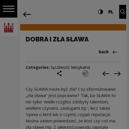
on the entire
DOBRA i ZŁA SŁAWA | Narodowe Centru
Settings and search
High contrast
CHANG
Exp
PL
Navigation
back
Open navigation
National Centre for Culture Poland
DOBRA i ZŁA SŁAWA
Back to:Cieka
back
Categories:
łączliwość leksykalna
share
print
pobierz
Previous c
Next
Czy SŁAWA może być zła? Czy sformułowanie
„zła sława” jest poprawne? Tak, bo SŁAWA to
nie tylko ‘wielki rozgłos zdobyty talentem,
wielkimi czynami, zasługami itp.’, lecz także
‘opinia o kimś lub o czymś; czyjaś reputacja’.
Można zatem powiedzieć, że ktoś czy coś ma
złą sławę (np. Z jakiegoś powodu zapisała