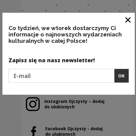
Clo
Co tydzień, we wtorek dostarczymy Ci
informacje o najnowszych wydarzeniach
BAKALIE
kulturalnych w całej Polsce!
Kategorie:
semantyka, jedzenie
Zapisz się na nasz newsletter!
Podaj e-mail
Previous slide
OK
Next slide
Instagram Ojczysty – dodaj
Note, the link will open in a new window
do ulubionych
Facebook Ojczysty - dodaj
Note, the link will open in a new window
do ulubionych