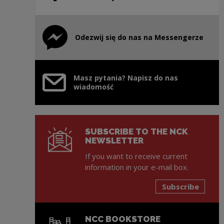
Odezwij się do nas na Messengerze
Note, the link will open in a new window
Masz pytania? Napisz do nas
wiadomość
SUBSCRIBE TO THE NCK
NEWSLETTER
If you want to receive current
information in your e-mail box.
Subscribe
NCC BOOKSTORE