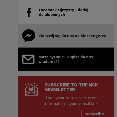
Facebook Ojczysty - dodaj
Note, the link will open in a new window
do ulubionych
Odezwij się do nas na Messengerze
Note, the link will open in a new window
Masz pytania? Napisz do nas
wiadomość
SUBSCRIBE TO THE NCK
NEWSLETTER
If you want to receive current
information in your e-mail box.
Subscribe