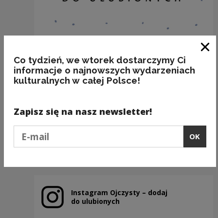
Clo
Co tydzień, we wtorek dostarczymy Ci
informacje o najnowszych wydarzeniach
kulturalnych w całej Polsce!
BAKALIE
Zapisz się na nasz newsletter!
Kategorie:
semantyka, jedzenie
Podaj e-mail
OK
Previous slide
Next slide
Instagram Ojczysty – dodaj
Note, the link will open in a new window
do ulubionych