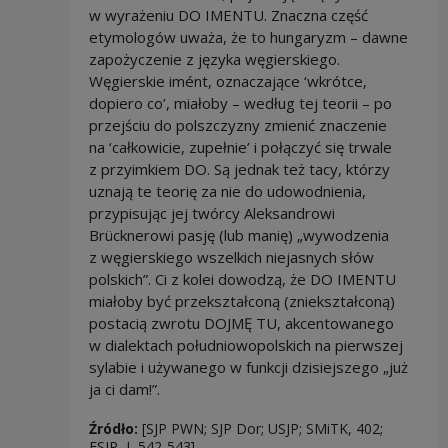
w wyrażeniu DO IMENTU. Znaczna część
etymologów uważa, że to hungaryzm – dawne
zapożyczenie z języka węgierskiego.
Węgierskie imént, oznaczające ‘wkrótce,
dopiero co’, miałoby – według tej teorii – po
przejściu do polszczyzny zmienić znaczenie
na ‘całkowicie, zupełnie’ i połączyć się trwale
z przyimkiem DO. Są jednak też tacy, którzy
uznają te teorię za nie do udowodnienia,
przypisując jej twórcy Aleksandrowi
Brücknerowi pasję (lub manię) „wywodzenia
z węgierskiego wszelkich niejasnych słów
polskich”. Ci z kolei dowodzą, że DO IMENTU
miałoby być przekształconą (zniekształconą)
postacią zwrotu DOJMĘ TU, akcentowanego
w dialektach południowopolskich na pierwszej
sylabie i używanego w funkcji dzisiejszego „już
ja ci dam!”.
Źródło:
[SJP PWN; SJP Dor; USJP; SMiTK, 402;
ESJP, I, 542-543]