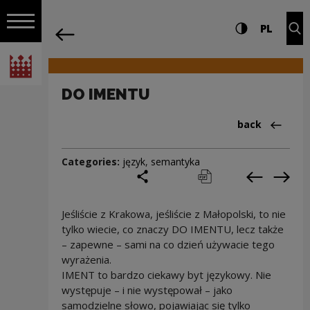
on the entire
DO IMENTU | Narodowe Centrum Kultur
Settings and search
High contrast
CHANG
Exp
PL
Navigation
back
Open navigation
National Centre for Culture Poland
DO IMENTU
Back to:Cieka
back
Categories:
język
,
semantyka
share
print
pobierz
Previous c
Next
Jeśliście z Krakowa, jeśliście z Małopolski, to nie
tylko wiecie, co znaczy DO IMENTU, lecz także
– zapewne – sami na co dzień używacie tego
wyrażenia.
IMENT to bardzo ciekawy byt językowy. Nie
występuje – i nie występował – jako
samodzielne słowo, pojawiając się tylko