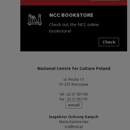
NCC BOOKSTORE
Check out the NCC online
bookstore!
Check
Note, the link will open in a new window
National Centre for Culture Poland
ul. Płocka 13
01-231 Warszawa
tel : 22 21 00 100
fax : 22 21 00 101
send
email
Inspektor Ochrony Danych
Marta Kaźmierska
iod@nck.pl