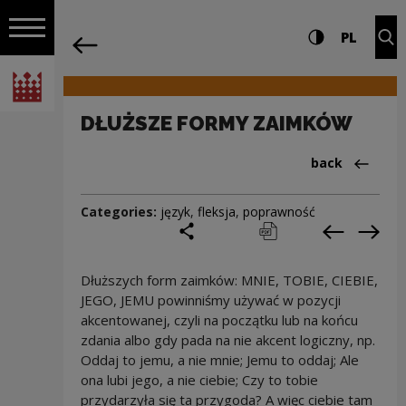
on the entire
DŁUŻSZE FORMY ZAIMKÓW | Narodowe C
Settings and search
High contrast
CHANG
Exp
PL
Navigation
back
Open navigation
National Centre for Culture Poland
DŁUŻSZE FORMY ZAIMKÓW
Back to:Cieka
back
Categories:
język
,
fleksja
,
poprawność
share
print
pobierz
Previous c
Next
Dłuższych form zaimków: MNIE, TOBIE, CIEBIE,
JEGO, JEMU powinniśmy używać w pozycji
akcentowanej, czyli na początku lub na końcu
zdania albo gdy pada na nie akcent logiczny, np.
Oddaj to jemu, a nie mnie; Jemu to oddaj; Ale
ona lubi jego, a nie ciebie; Czy to tobie
przydarzyła się ta przygoda? A więc ciebie tam