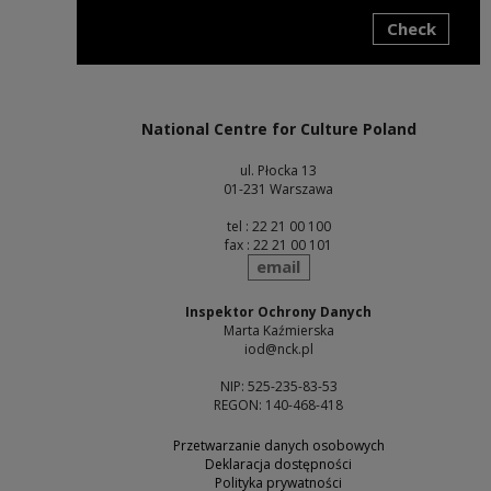
Check
Note, the link will open in a new window
National Centre for Culture Poland
ul. Płocka 13
01-231 Warszawa
tel : 22 21 00 100
fax : 22 21 00 101
send
email
Inspektor Ochrony Danych
Marta Kaźmierska
iod@nck.pl
NIP: 525-235-83-53
REGON: 140-468-418
Przetwarzanie danych osobowych
Deklaracja dostępności
Polityka prywatności