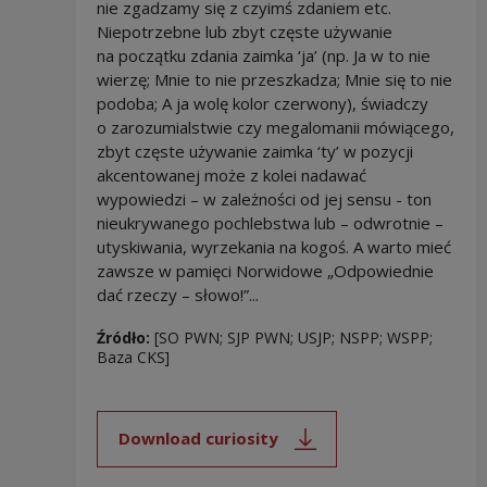
nie zgadzamy się z czyimś zdaniem etc.
Niepotrzebne lub zbyt częste używanie
na początku zdania zaimka ‘ja’ (np. Ja w to nie
wierzę; Mnie to nie przeszkadza; Mnie się to nie
podoba; A ja wolę kolor czerwony), świadczy
o zarozumialstwie czy megalomanii mówiącego,
zbyt częste używanie zaimka ‘ty’ w pozycji
akcentowanej może z kolei nadawać
wypowiedzi – w zależności od jej sensu - ton
nieukrywanego pochlebstwa lub – odwrotnie –
utyskiwania, wyrzekania na kogoś. A warto mieć
zawsze w pamięci Norwidowe „Odpowiednie
dać rzeczy – słowo!”...
Źródło:
[SO PWN; SJP PWN; USJP; NSPP; WSPP;
Baza CKS]
Download curiosity
Note, the link will open in a new