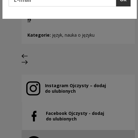
!?
Kategorie:
język, nauka o języku
Previous slide
Next slide
Instagram Ojczysty – dodaj
Note, the link will open in a new window
do ulubionych
Facebook Ojczysty - dodaj
Note, the link will open in a new window
do ulubionych