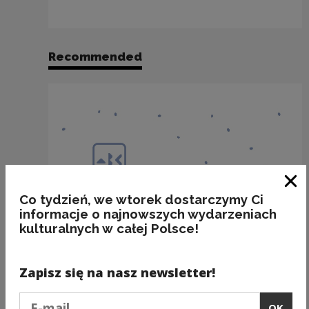
Recommended
Clo
Co tydzień, we wtorek dostarczymy Ci
informacje o najnowszych wydarzeniach
kulturalnych w całej Polsce!
Zapisz się na nasz newsletter!
Podaj e-mail
OK