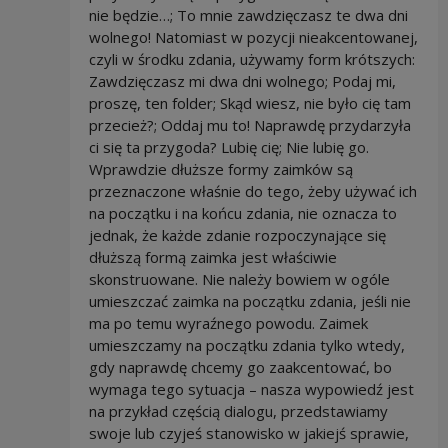
nie będzie…; To mnie zawdzięczasz te dwa dni
wolnego! Natomiast w pozycji nieakcentowanej,
czyli w środku zdania, używamy form krótszych:
Zawdzięczasz mi dwa dni wolnego; Podaj mi,
proszę, ten folder; Skąd wiesz, nie było cię tam
przecież?; Oddaj mu to! Naprawdę przydarzyła
ci się ta przygoda? Lubię cię; Nie lubię go.
Wprawdzie dłuższe formy zaimków są
przeznaczone właśnie do tego, żeby używać ich
na początku i na końcu zdania, nie oznacza to
jednak, że każde zdanie rozpoczynające się
dłuższą formą zaimka jest właściwie
skonstruowane. Nie należy bowiem w ogóle
umieszczać zaimka na początku zdania, jeśli nie
ma po temu wyraźnego powodu. Zaimek
umieszczamy na początku zdania tylko wtedy,
gdy naprawdę chcemy go zaakcentować, bo
wymaga tego sytuacja – nasza wypowiedź jest
na przykład częścią dialogu, przedstawiamy
swoje lub czyjeś stanowisko w jakiejś sprawie,