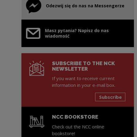
Odezwij się do nas na Messengerze
Note, the link will open in a new window
Masz pytania? Napisz do nas
wiadomość
SUBSCRIBE TO THE NCK
NEWSLETTER
If you want to receive current
information in your e-mail box.
Subscribe
NCC BOOKSTORE
Check out the NCC online
bookstore!