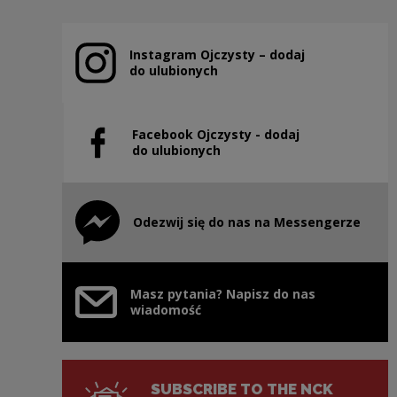
Instagram Ojczysty – dodaj
Note, the link will open in a new window
do ulubionych
Facebook Ojczysty - dodaj
Note, the link will open in a new window
do ulubionych
Odezwij się do nas na Messengerze
Note, the link will open in a new window
Masz pytania? Napisz do nas
wiadomość
SUBSCRIBE TO THE NCK