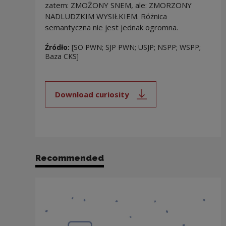
zatem: ZMOŻONY SNEM, ale: ZMORZONY
NADLUDZKIM WYSIŁKIEM. Różnica
semantyczna nie jest jednak ogromna.
Źródło:
[SO PWN; SJP PWN; USJP; NSPP; WSPP;
Baza CKS]
Download curiosity
Note, the link will open in a new
Recommended