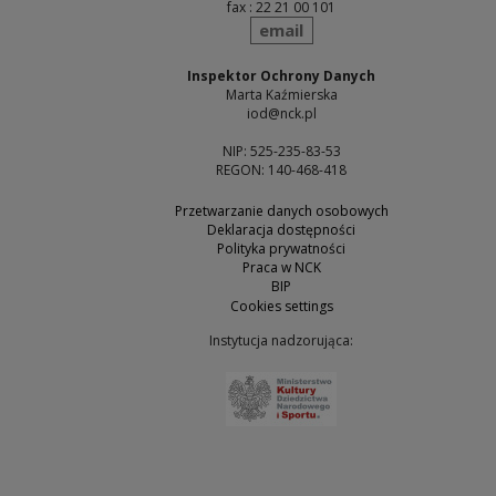
fax : 22 21 00 101
send
email
Inspektor Ochrony Danych
Marta Kaźmierska
iod@nck.pl
NIP: 525-235-83-53
REGON: 140-468-418
Przetwarzanie danych osobowych
Deklaracja dostępności
Polityka prywatności
Praca w NCK
BIP
Cookies settings
Instytucja nadzorująca:
Note, the link will open 