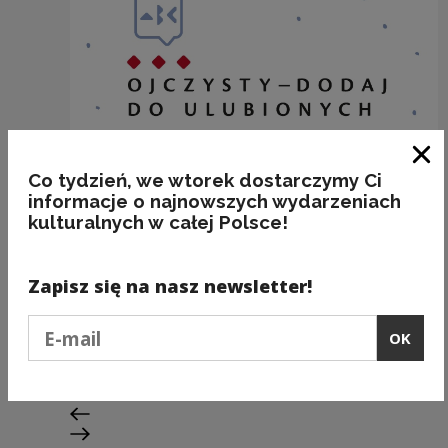
Clo
Co tydzień, we wtorek dostarczymy Ci
informacje o najnowszych wydarzeniach
kulturalnych w całej Polsce!
Zapisz się na nasz newsletter!
BAKALIE
Podaj e-mail
OK
Kategorie:
semantyka, jedzenie
Previous slide
Next slide