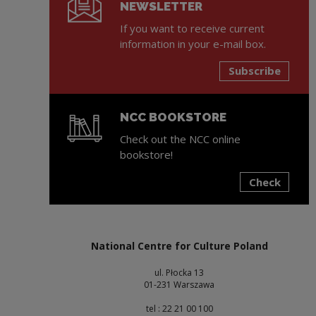
NEWSLETTER
If you want to receive current
information in your e-mail box.
Subscribe
NCC BOOKSTORE
Check out the NCC online
bookstore!
Check
Note, the link will open in a new window
National Centre for Culture Poland
ul. Płocka 13
01-231 Warszawa
tel : 22 21 00 100