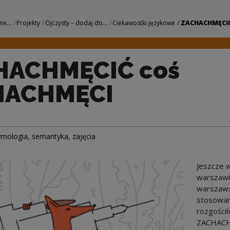
 w CHACHMĘCI | Na
ne...
Projekty
Ojczysty – dodaj do...
Ciekawostki językowe
ZACHACHMĘCIĆ 
HACHMĘCIĆ coś
HACHMĘCI
ymologia
,
semantyka
,
zajęcia
Jeszcze 
warszawi
warszawsk
stosowani
rozgościł
ZACHACHM