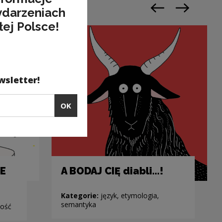
ydarzeniach
Previous slide
Next slide
łej Polsce!
wsletter!
OK
IE
A BODAJ CIĘ diabli...!
Kategorie:
język, etymologia,
semantyka
ność