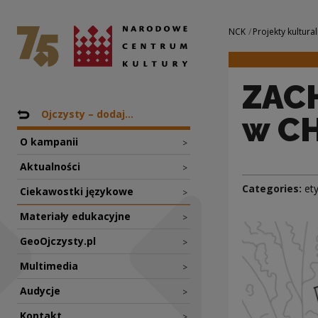
ZACHACHMĘCIĆ coś
National Centre for Culture Poland
Navigation
NCK
Projekty kultural
ZAC
Nawigacja
Back to: Projekty
Ojczysty – dodaj...
w C
O kampanii
>
Aktualności
>
Categories:
et
Ciekawostki językowe
>
Materiały edukacyjne
>
GeoOjczysty.pl
>
Multimedia
>
Audycje
>
Kontakt
>