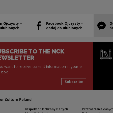
m Ojczysty –
Facebook Ojczysty -
O
will open in a new window
Note, the link will open in a new window
Note, th
 ulubionych
dodaj do ulubionych
n
UBSCRIBE TO THE NCK
EWSLETTER
you want to receive current information in your e-
l box.
Subscribe
Note, the l
or Culture Poland
Inspektor Ochrony Danych
Przetwarzanie dany