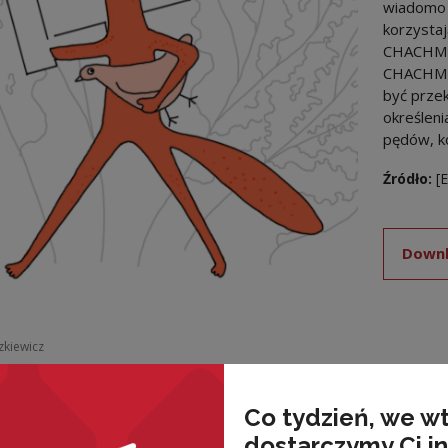
wiadomo g
korzystaj
CHACHMĘC
CHACHMĘĆ 
być przek
określeni
pędów, kor
Źródło:
[
Downl
szkiewicz
Co tydzień, we w
dostarczymy Ci i