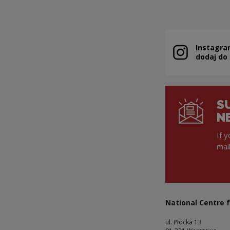
Instagra
Note, the link 
dodaj do
S
N
If 
mai
National Centre f
ul. Płocka 13