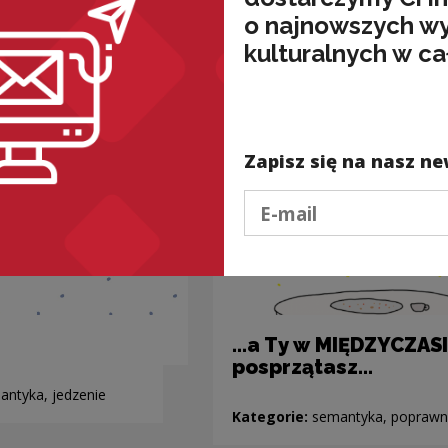
nded
o najnowszych w
kulturalnych w ca
Zapisz się na nasz ne
Podaj e-mail
...a Ty w MIĘDZYCZAS
posprzątasz...
antyka, jedzenie
Kategorie:
semantyka, popraw