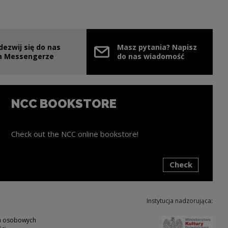
dezwij się do nas
Masz pytania? Napisz
e link will open in a new window
a Messengerze
do nas wiadomość
NCC BOOKSTORE
Check out the NCC online bookstore!
Check
ink will open in a new window
Instytucja nadzorująca:
Note,
ch osobowych