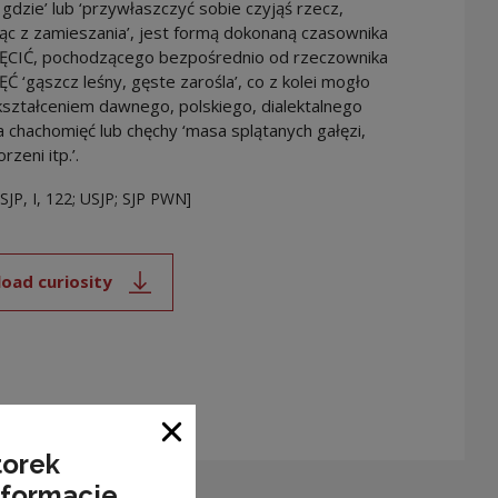
dzie’ lub ‘przywłaszczyć sobie czyjąś rzecz,
ąc z zamieszania’, jest formą dokonaną czasownika
IĆ, pochodzącego bezpośrednio od rzeczownika
‘gąszcz leśny, gęste zarośla’, co z kolei mogło
ształceniem dawnego, polskiego, dialektalnego
a chachomięć lub chęchy ‘masa splątanych gałęzi,
zeni itp.’.
ESJP, I, 122; USJP; SJP PWN]
oad curiosity
Note, the link will open in a new window
Close window
torek
nformacje