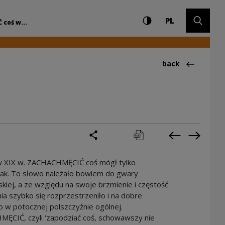
Settings and search
High contrast
CHANGE LAN
Expand 
rodowe Centrum Ku
PL
coś w...
Back to:Ciekawos
back
share
print
pobierz
Previous cur
Next cu
w XIX w. ZACHACHMĘCIĆ coś mógł tylko
ak. To słowo należało bowiem do gwary
iej, a ze względu na swoje brzmienie i częstość
a szybko się rozprzestrzeniło i na dobre
o w potocznej polszczyźnie ogólnej.
ĘCIĆ, czyli ‘zapodziać coś, schowawszy nie