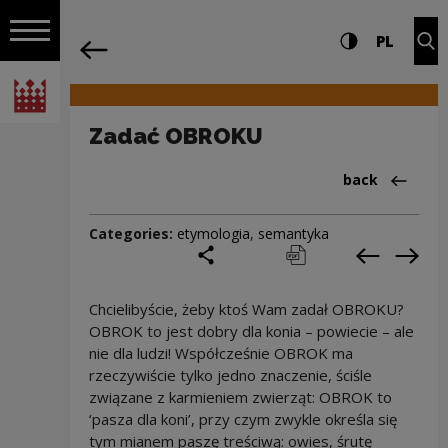
on the entire
Zadać OBROKU | Narodowe Centrum Ku
Settings and search
High contrast
CHANG
Exp
PL
Navigation
back
Open navigation
National Centre for Culture Poland
Zadać OBROKU
Back to:Cieka
back
Categories:
etymologia
,
semantyka
share
print
pobierz
Previous c
Next
Chcielibyście, żeby ktoś Wam zadał OBROKU?
OBROK to jest dobry dla konia – powiecie – ale
nie dla ludzi! Współcześnie OBROK ma
rzeczywiście tylko jedno znaczenie, ściśle
związane z karmieniem zwierząt: OBROK to
‘pasza dla koni’, przy czym zwykle określa się
tym mianem paszę treściwą: owies, śrutę