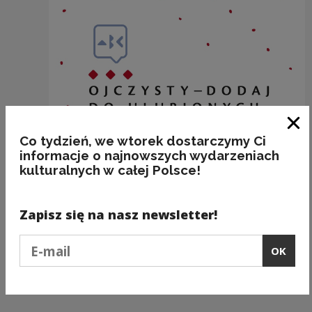
Clo
Co tydzień, we wtorek dostarczymy Ci
informacje o najnowszych wydarzeniach
kulturalnych w całej Polsce!
Zapisz się na nasz newsletter!
BAKALIE
Podaj e-mail
OK
Kategorie:
semantyka, jedzenie