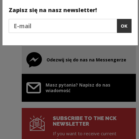
Instagram Ojczysty – dodaj
Note, the link will open in a new window
do ulubionych
Zapisz się na nasz newsletter!
Podaj e-mail
OK
Facebook Ojczysty - dodaj
Note, the link will open in a new window
do ulubionych
Odezwij się do nas na Messengerze
Note, the link will open in a new window
Masz pytania? Napisz do nas
wiadomość
SUBSCRIBE TO THE NCK
NEWSLETTER
If you want to receive current