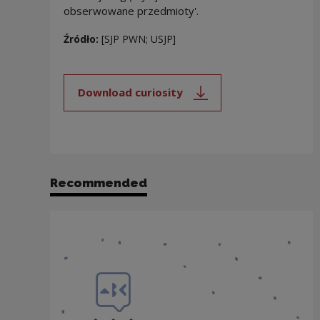
obserwowane przedmioty'.
Źródło:
[SJP PWN; USJP]
Download curiosity
Note, the link will open in a new
Recommended