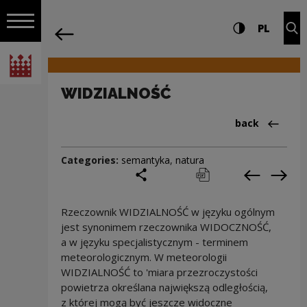
on the entire
WIDZIALNOŚĆ | Narodowe Centrum Kul
Settings and search
High contrast
CHANG
Exp
PL
Navigation
back
Open navigation
National Centre for Culture Poland
WIDZIALNOŚĆ
Back to:Cieka
back
Categories:
semantyka
,
natura
share
print
pobierz
Previous c
Next
Rzeczownik WIDZIALNOŚĆ w języku ogólnym
jest synonimem rzeczownika WIDOCZNOŚĆ,
a w języku specjalistycznym - terminem
meteorologicznym. W meteorologii
WIDZIALNOŚĆ to 'miara przezroczystości
powietrza określana największą odległością,
z której mogą być jeszcze widoczne