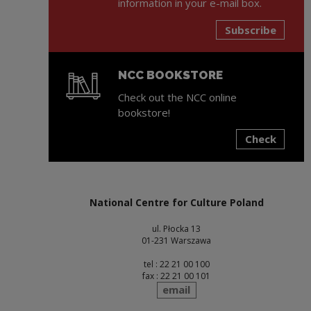
information in your e-mail box.
Subscribe
NCC BOOKSTORE
Check out the NCC online
bookstore!
Check
Note, the link will open in a new window
National Centre for Culture Poland
ul. Płocka 13
01-231 Warszawa
tel : 22 21 00 100
fax : 22 21 00 101
send
email