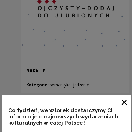
BAKALIE
Kategorie:
semantyka, jedzenie
Previous slide
Clo
Co tydzień, we wtorek dostarczymy Ci
Next slide
informacje o najnowszych wydarzeniach
kulturalnych w całej Polsce!