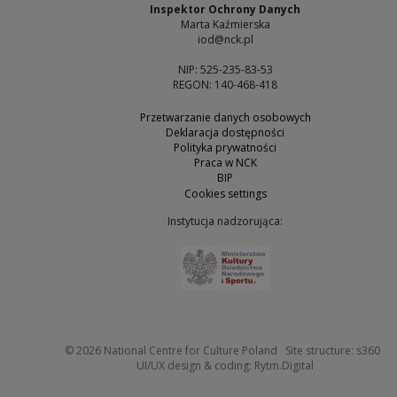
Inspektor Ochrony Danych
Marta Kaźmierska
iod@nck.pl
NIP: 525-235-83-53
REGON: 140-468-418
Przetwarzanie danych osobowych
Deklaracja dostępności
Polityka prywatności
Praca w NCK
BIP
Cookies settings
Instytucja nadzorująca:
Note, the link will open 
Not
© 2026
National Centre for Culture Poland
Site structure:
s360
Note, the link w
UI/UX design & coding:
Rytm.Digital