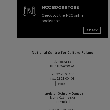
NCC BOOKSTORE
Check out the NCC online
bookstore!
Check
Note, the link will open in a new window
National Centre for Culture Poland
ul. Płocka 13
01-231 Warszawa
tel : 22 21 00 100
fax : 22 21 00 101
send
email
Inspektor Ochrony Danych
Marta Kaźmierska
iod@nck.pl