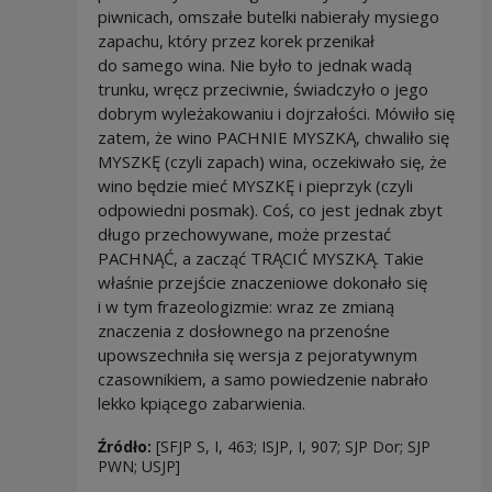
piwnicach, omszałe butelki nabierały mysiego
zapachu, który przez korek przenikał
do samego wina. Nie było to jednak wadą
trunku, wręcz przeciwnie, świadczyło o jego
dobrym wyleżakowaniu i dojrzałości. Mówiło się
zatem, że wino PACHNIE MYSZKĄ, chwaliło się
MYSZKĘ (czyli zapach) wina, oczekiwało się, że
wino będzie mieć MYSZKĘ i pieprzyk (czyli
odpowiedni posmak). Coś, co jest jednak zbyt
długo przechowywane, może przestać
PACHNĄĆ, a zacząć TRĄCIĆ MYSZKĄ. Takie
właśnie przejście znaczeniowe dokonało się
i w tym frazeologizmie: wraz ze zmianą
znaczenia z dosłownego na przenośne
upowszechniła się wersja z pejoratywnym
czasownikiem, a samo powiedzenie nabrało
lekko kpiącego zabarwienia.
Źródło:
[SFJP S, I, 463; ISJP, I, 907; SJP Dor; SJP
PWN; USJP]