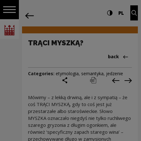
on the entire
TRĄCI MYSZKĄ? | Narodowe Centrum Ku
Settings and search
High contrast
CHANG
Exp
PL
Navigation
back
Open navigation
National Centre for Culture Poland
TRĄCI MYSZKĄ?
Back to:Cieka
back
Categories:
etymologia
,
semantyka
,
jedzenie
share
print
pobierz
Previous c
Next
Mówimy – z lekką drwiną, ale i z sympatią – że
coś TRĄCI MYSZKĄ, gdy to coś jest już
przestarzałe albo staroświeckie. Słowo
MYSZKA oznaczało niegdyś nie tylko ruchliwego
szarego gryzonia z długim ogonkiem, ale
również ‘specyficzny zapach starego wina’ –
przechowywane długo w zamysionych