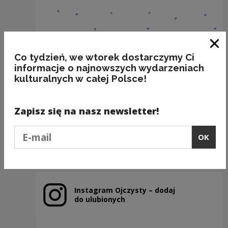
Clo
Co tydzień, we wtorek dostarczymy Ci
informacje o najnowszych wydarzeniach
kulturalnych w całej Polsce!
BAKALIE
Kategorie:
semantyka, jedzenie
Zapisz się na nasz newsletter!
Podaj e-mail
OK
Previous slide
Next slide
Instagram Ojczysty – dodaj
Note, the link will open in a new window
do ulubionych