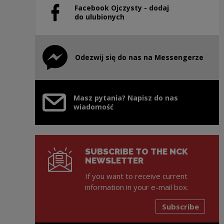
Facebook Ojczysty - dodaj
Note, the link will open in a new window
do ulubionych
Odezwij się do nas na Messengerze
Note, the link will open in a new window
Masz pytania? Napisz do nas
wiadomość
SUBSCRIBE TO THE NCK
NEWSLETTER
If you want to receive current
information in your e-mail box.
Subscribe