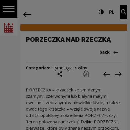
on the entire
PORZECZKA NAD RZECZKĄ | Narodowe C
Settings and search
High contrast
CHANG
Exp
PL
Navigation
back
Open navigation
National Centre for Culture Poland
PORZECZKA NAD RZECZKĄ
Back to:Cieka
back
Categories:
etymologia
,
rośliny
share
print
pobierz
Previous c
Next
PORZECZKA – krzaczek ze smacznymi
czarnymi, czerwonymi lub białymi małymi
owocami, zebranymi w niewielkie kiście, a także
owoc tego krzaczka – wzięła swoją nazwę
od staropolskiego określenia PORZECZE, czyli
‘teren położony nad rzeką’. Dzikie PORZECZKI,
pierwsze, które były znane naszym przodkom,