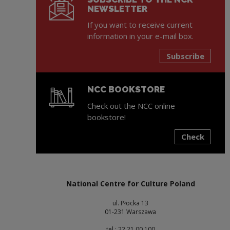
NEWSLETTER
If you want to receive current
information in your e-mail box.
Subscribe
NCC BOOKSTORE
Check out the NCC online
bookstore!
Check
Note, the link will open in a new window
National Centre for Culture Poland
ul. Płocka 13
01-231 Warszawa
tel : 22 21 00 100