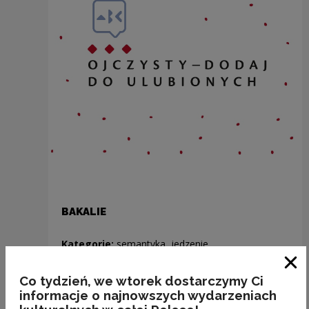
BAKALIE
Kategorie:
semantyka, jedzenie
Clo
Co tydzień, we wtorek dostarczymy Ci
informacje o najnowszych wydarzeniach
Previous slide