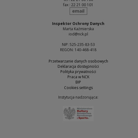
fax : 22 21 00 101
send
email
Inspektor Ochrony Danych
Marta Kaźmierska
iod@nck.pl
NIP: 525-235-83-53
REGON: 140-468-418
Przetwarzanie danych osobowych
Deklaracja dostępności
Polityka prywatności
Praca w NCK
BIP
Cookies settings
Instytucja nadzorująca:
Note, the link will open 