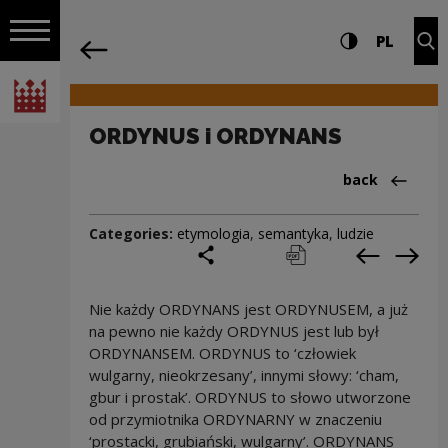
on the entire
ORDYNUS i ORDYNANS | Narodowe Cent
Settings and search
High contrast
CHANG
Exp
PL
Navigation
back
Open navigation
National Centre for Culture Poland
ORDYNUS i ORDYNANS
Back to:Cieka
back
Categories:
etymologia
,
semantyka
,
ludzie
share
print
pobierz
Previous c
Next
Nie każdy ORDYNANS jest ORDYNUSEM, a już
na pewno nie każdy ORDYNUS jest lub był
ORDYNANSEM. ORDYNUS to ‘człowiek
wulgarny, nieokrzesany’, innymi słowy: ‘cham,
gbur i prostak’. ORDYNUS to słowo utworzone
od przymiotnika ORDYNARNY w znaczeniu
‘prostacki, grubiański, wulgarny’. ORDYNANS