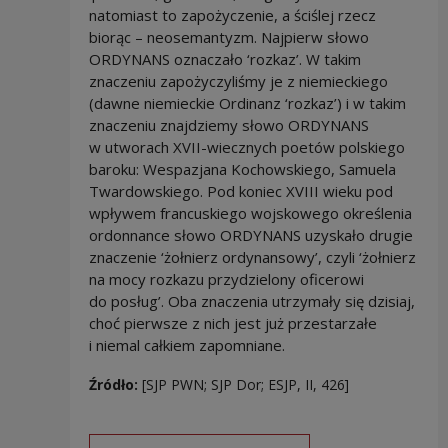
natomiast to zapożyczenie, a ściślej rzecz
biorąc – neosemantyzm. Najpierw słowo
ORDYNANS oznaczało ‘rozkaz’. W takim
znaczeniu zapożyczyliśmy je z niemieckiego
(dawne niemieckie Ordinanz ‘rozkaz’) i w takim
znaczeniu znajdziemy słowo ORDYNANS
w utworach XVII-wiecznych poetów polskiego
baroku: Wespazjana Kochowskiego, Samuela
Twardowskiego. Pod koniec XVIII wieku pod
wpływem francuskiego wojskowego określenia
ordonnance słowo ORDYNANS uzyskało drugie
znaczenie ‘żołnierz ordynansowy’, czyli ‘żołnierz
na mocy rozkazu przydzielony oficerowi
do posług’. Oba znaczenia utrzymały się dzisiaj,
choć pierwsze z nich jest już przestarzałe
i niemal całkiem zapomniane.
Źródło:
[SJP PWN; SJP Dor; ESJP, II, 426]