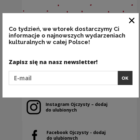
Clo
Co tydzień, we wtorek dostarczymy Ci
informacje o najnowszych wydarzeniach
BAKALIE
kulturalnych w całej Polsce!
Kategorie:
semantyka, jedzenie
Zapisz się na nasz newsletter!
Podaj e-mail
Previous slide
OK
Next slide
Instagram Ojczysty – dodaj
Note, the link will open in a new window
do ulubionych
Facebook Ojczysty - dodaj
Note, the link will open in a new window
do ulubionych