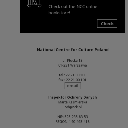
Check out the NCC online
bookstore!
Check
Note, the link will open in a new window
National Centre for Culture Poland
ul. Płocka 13
01-231 Warszawa
tel : 22 21 00 100
fax : 22 21 00 101
send
email
Inspektor Ochrony Danych
Marta Kaźmierska
iod@nck.pl
NIP: 525-235-83-53
REGON: 140-468-418