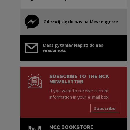
Odezwij się do nas na Messengerze
Note, the link will open in a new window
Masz pytania? Napisz do nas
wiadomość
SUBSCRIBE TO THE NCK
NEWSLETTER
If you want to receive current
information in your e-mail box.
Subscribe
NCC BOOKSTORE