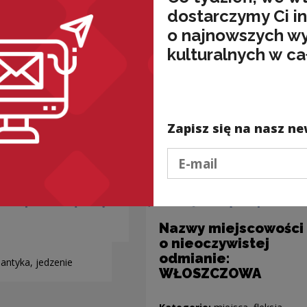
dostarczymy Ci i
o najnowszych w
kulturalnych w ca
Zapisz się na nasz ne
Podaj e-mail
Nazwy miejscowości
o nieoczywistej
odmianie:
antyka, jedzenie
WŁOSZCZOWA