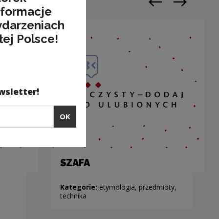
Previous slide
Next slide
nformacje
ydarzeniach
łej Polsce!
wsletter!
OK
SZAFA
Kategorie:
etymologia, przedmioty,
technika