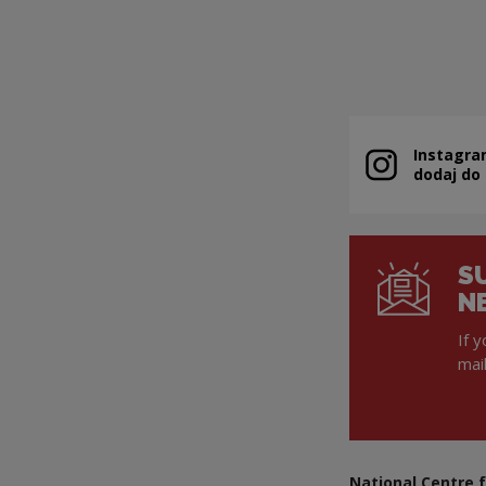
Instagra
Note, the link 
dodaj do
S
N
If 
mai
National Centre f