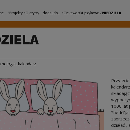
owe Centrum Kultu
ne...
Projekty
Ojczysty – dodaj do...
Ciekawostki językowe
NIEDZIELA
ZIELA
ymologia
,
kalendarz
Przyjęci
kalendar
składając
wypoczyn
1000 lat
*neděl’ja
zaprzeczo
działać”,