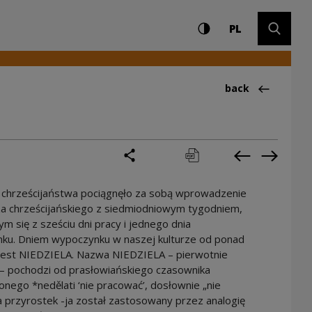
Settings and search
High contrast
CHANGE LAN
Expand 
ry
PL
Back to:Ciekawos
back
share
print
pobierz
Previous cur
Next cu
e chrześcijaństwa pociągnęło za sobą wprowadzenie
za chrześcijańskiego z siedmiodniowym tygodniem,
ym się z sześciu dni pracy i jednego dnia
ku. Dniem wypoczynku w naszej kulturze od ponad
 jest NIEDZIELA. Nazwa NIEDZIELA – pierwotnie
 – pochodzi od prasłowiańskiego czasownika
nego *nedělati ‘nie pracować’, dosłownie „nie
 a przyrostek -ja został zastosowany przez analogię