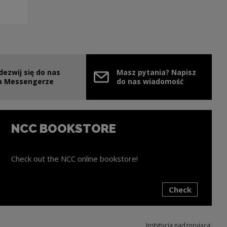
dezwij się do nas
Masz pytania? Napisz
e link will open in a new window
a Messengerze
do nas wiadomość
NCC BOOKSTORE
Check out the NCC online bookstore!
Check
ink will open in a new window
Instytucja nadzorująca: