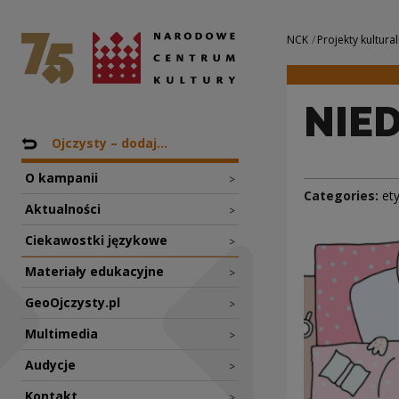
NIEDZIELA | Narod
National Centre for Culture Poland
Navigation
NCK
Projekty kultural
NIED
Nawigacja
Back to: Projekty
Ojczysty – dodaj...
O kampanii
>
Categories:
et
Aktualności
>
Ciekawostki językowe
>
Materiały edukacyjne
>
GeoOjczysty.pl
>
Multimedia
>
Audycje
>
Kontakt
>