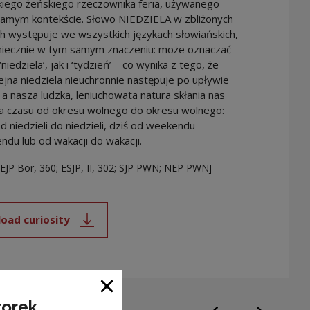
kiego żeńskiego rzeczownika feria, używanego
samym kontekście. Słowo NIEDZIELA w zbliżonych
h występuje we wszystkich językach słowiańskich,
oniecznie w tym samym znaczeniu: może oznaczać
iedziela’, jak i ‘tydzień’ – co wynika z tego, że
ejna niedziela nieuchronnie następuje po upływie
 a nasza ludzka, leniuchowata natura skłania nas
ia czasu od okresu wolnego do okresu wolnego:
d niedzieli do niedzieli, dziś od weekendu
du lub od wakacji do wakacji.
SEJP Bor, 360; ESJP, II, 302; SJP PWN; NEP PWN]
oad curiosity
Note, the link will open in a new window
Close window
torek