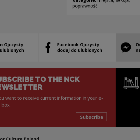
Kategorie:
miejsca, fleksja,
poprawność
m Ojczysty –
Facebook Ojczysty -
O
will open in a new window
Note, the link will open in a new window
Note, th
 ulubionych
dodaj do ulubionych
n
UBSCRIBE TO THE NCK
EWSLETTER
you want to receive current information in your e-
l box.
Subscribe
Note, the l
or Culture Poland