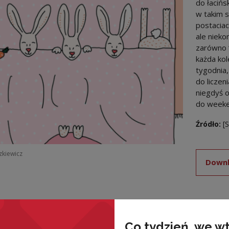
do łacińs
w takim 
postaciac
ale niek
zarówno ‘n
każda kol
tygodnia,
do liczen
niegdyś o
do weeken
Źródło:
[
szkiewicz
Downl
Co tydzień, we w
nded