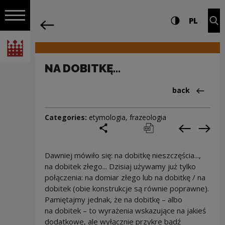
on the entire
NA DOBITKĘ... | Narodowe Centrum Kult
Settings and search
High contrast
CHANG
Exp
PL
Navigation
back
Open navigation
National Centre for Culture Poland
NA DOBITKĘ...
Back to:Cieka
back
Categories:
etymologia
,
frazeologia
share
print
pobierz
Previous c
Next
Dawniej mówiło się: na dobitkę nieszczęścia...,
na dobitek złego... Dzisiaj używamy już tylko
połączenia: na domiar złego lub na dobitkę / na
dobitek (obie konstrukcje są równie poprawne).
Pamiętajmy jednak, że na dobitkę – albo
na dobitek – to wyrażenia wskazujące na jakieś
dodatkowe, ale wyłącznie przykre bądź