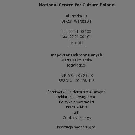
National Centre for Culture Poland
ul. Płocka 13
01-231 Warszawa
tel : 22 21 00 100
fax : 22 21 00 101
send
email
Inspektor Ochrony Danych
Marta Kaźmierska
iod@nck.pl
NIP: 525-235-83-53
REGON: 140-468-418
Przetwarzanie danych osobowych
Deklaracja dostępności
Polityka prywatności
Praca w NCK
BIP
Cookies settings
Instytucja nadzorująca: