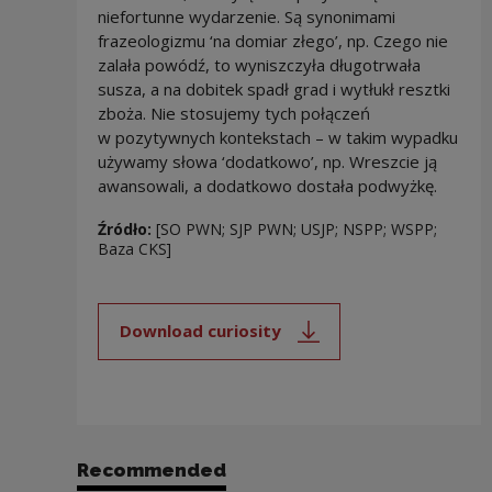
niefortunne wydarzenie. Są synonimami
frazeologizmu ‘na domiar złego’, np. Czego nie
zalała powódź, to wyniszczyła długotrwała
susza, a na dobitek spadł grad i wytłukł resztki
zboża. Nie stosujemy tych połączeń
w pozytywnych kontekstach – w takim wypadku
używamy słowa ‘dodatkowo’, np. Wreszcie ją
awansowali, a dodatkowo dostała podwyżkę.
Źródło:
[SO PWN; SJP PWN; USJP; NSPP; WSPP;
Baza CKS]
Download curiosity
Note, the link will open in a new
Recommended